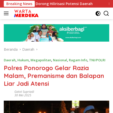
Langsung
 Aboe Dorong Hilirisasi Potensi Daerah
Breaking News
DPR Dorong Pro
ke
konten
Beranda
Daerah
Daerah
,
Hukum
,
Megapolitan
,
Nasional
,
Ragam Info
,
TNI/POLRI
Polres Ponorogo Gelar Razia
Malam, Premanisme dan Balapan
Liar Jadi Atensi
Gatot Supriadi
30 Mei 2025