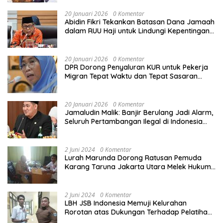
20 Januari 2026
0 Komentar
Abidin Fikri Tekankan Batasan Dana Jamaah
dalam RUU Haji untuk Lindungi Kepentingan
Calon Haji
20 Januari 2026
0 Komentar
DPR Dorong Penyaluran KUR untuk Pekerja
Migran Tepat Waktu dan Tepat Sasaran
demi Perlindungan Ekonomi PMI
20 Januari 2026
0 Komentar
Jamaludin Malik: Banjir Berulang Jadi Alarm,
Seluruh Pertambangan Ilegal di Indonesia
Harus Ditertibkan
2 Juni 2024
0 Komentar
Lurah Marunda Dorong Ratusan Pemuda
Karang Taruna Jakarta Utara Melek Hukum
Melalui Pelatihan Dasar Paralegal Gratis
Yang Diadakan LBH JSB Indonesia
2 Juni 2024
0 Komentar
LBH JSB Indonesia Memuji Kelurahan
Rorotan atas Dukungan Terhadap Pelatihan
Dasar Paralegal Gratis Untuk 150 orang