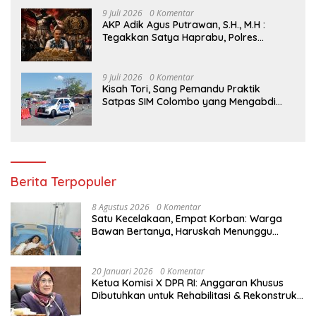
9 Juli 2026
0 Komentar
AKP Adik Agus Putrawan, S.H., M.H :
Tegakkan Satya Haprabu, Polres
Tanjung Perak Nyatakan Perang Tanpa
Kompromi terhadap Kejahatan di
Surabaya.
9 Juli 2026
0 Komentar
Kisah Tori, Sang Pemandu Praktik
Satpas SIM Colombo yang Mengabdi
Sepenuh Hati Selama Lebih dari Satu
Dekade
Berita Terpopuler
8 Agustus 2026
0 Komentar
Satu Kecelakaan, Empat Korban: Warga
Bawan Bertanya, Haruskah Menunggu
Tragedi Berikutnya untuk Mendapat Lampu
Jalan?
20 Januari 2026
0 Komentar
Ketua Komisi X DPR RI: Anggaran Khusus
Dibutuhkan untuk Rehabilitasi & Rekonstruksi
Sekolah Rusak Akibat Bencana