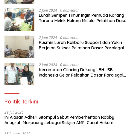
Pemuda Karang Taruna di Jakarta Utara
2 Juni 2024
0 Komentar
Lurah Semper Timur Ingin Pemuda Karang
Taruna Melek Hukum Melalui Pelatihan Dasar
Paralegal Gratis Yang Diadakan LBH JSB
Indonesia
2 Juni 2024
0 Komentar
Rusmin Lurah Kalibaru Support dan Yakin
Berjalan Sukses Pelatihan Dasar Paralegal
Gratis Untuk Ratusan Karang Taruna di
Jakarta Utara
2 Juni 2024
0 Komentar
Kecamatan Cilincing Dukung LBH JSB
Indonesia Gelar Pelatihan Dasar Paralegal
Gratis Untuk 150 orang Pemuda Karang
Taruna di Jakarta Utara
Politik Terkini
29 Juli 2026
Ini Alasan Adheri Sitompul Sebut Pemberhentian Robby
Anugrah Marpaung sebagai Sekjen AMPI Cacat Hukum
13 Januari 2026