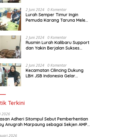
Dasar Paralegal Gratis Untuk
150 orang Pemuda Karang
2 Juni 2024
0 Komentar
Taruna di Jakarta Utara
Lurah Semper Timur Ingin
Pemuda Karang Taruna Melek
Hukum Melalui Pelatihan Dasar
Paralegal Gratis Yang
Diadakan LBH JSB Indonesia
2 Juni 2024
0 Komentar
Rusmin Lurah Kalibaru Support
dan Yakin Berjalan Sukses
Pelatihan Dasar Paralegal
Gratis Untuk Ratusan Karang
Taruna di Jakarta Utara
2 Juni 2024
0 Komentar
Kecamatan Cilincing Dukung
LBH JSB Indonesia Gelar
Pelatihan Dasar Paralegal
Gratis Untuk 150 orang
Pemuda Karang Taruna di
Jakarta Utara
tik Terkini
li 2026
Alasan Adheri Sitompul Sebut Pemberhentian
y Anugrah Marpaung sebagai Sekjen AMPI
at Hukum
nuari 2026