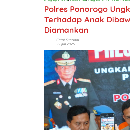
Polres Ponorogo Ungk
Terhadap Anak Dibaw
Diamankan
Gatot Supriadi
29 Juli 2025