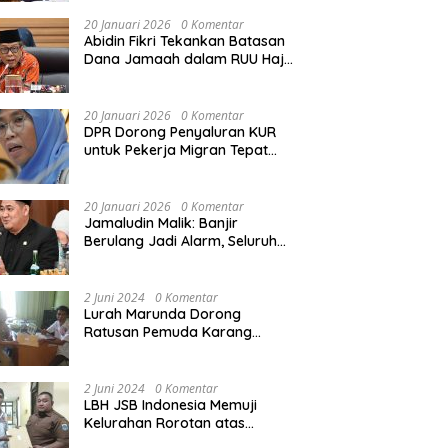
Rekonstruksi Sekolah Rusak
Akibat Bencana
20 Januari 2026
0 Komentar
Abidin Fikri Tekankan Batasan
Dana Jamaah dalam RUU Haji
untuk Lindungi Kepentingan
Calon Haji
20 Januari 2026
0 Komentar
DPR Dorong Penyaluran KUR
untuk Pekerja Migran Tepat
Waktu dan Tepat Sasaran
demi Perlindungan Ekonomi
PMI
20 Januari 2026
0 Komentar
Jamaludin Malik: Banjir
Berulang Jadi Alarm, Seluruh
Pertambangan Ilegal di
Indonesia Harus Ditertibkan
2 Juni 2024
0 Komentar
Lurah Marunda Dorong
Ratusan Pemuda Karang
Taruna Jakarta Utara Melek
Hukum Melalui Pelatihan Dasar
Paralegal Gratis Yang
2 Juni 2024
0 Komentar
Diadakan LBH JSB Indonesia
LBH JSB Indonesia Memuji
Kelurahan Rorotan atas
Dukungan Terhadap Pelatihan