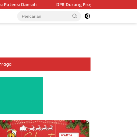
DPR Dorong Program PTSL dan Percepatan Sertifikasi Tanah 
hraga