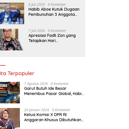
8 Juli 2026
0 Komentar
Habib Aboe Kutuk Dugaan
Pembunuhan 3 Anggota
Polres Katingan oleh
Komplotan Narkoba
7 Juli 2026
0 Komentar
Apresiasi Fadli Zon yang
Tetapkan Hari
Kepercayaan Terhadap
Tuhan Yang Maha Esa,
Hizkia: Pelaksanaan
Amanat Konstitusi
ita Terpopuler
7 Agustus 2026
0 Komentar
Garut Butuh Ide Besar
Menembus Pasar Global, Habib
Aboe Dorong Hilirisasi Potensi
Daerah
20 Januari 2026
0 Komentar
Ketua Komisi X DPR RI:
Anggaran Khusus Dibutuhkan
untuk Rehabilitasi &