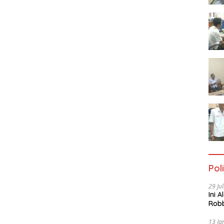
Poli
29 Ju
Ini 
Robb
Cac
13 Ja