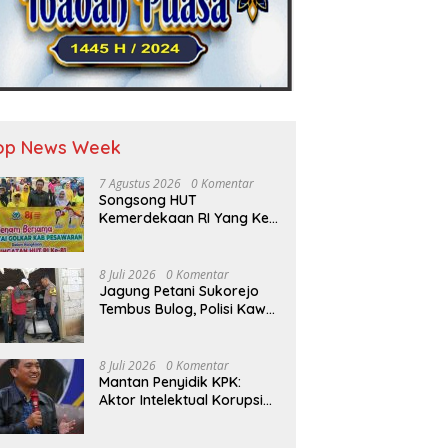
op News Week
7 Agustus 2026
0 Komentar
Songsong HUT
Kemerdekaan RI Yang Ke-
81 DPD Golkar Pesawaran
Adakan Acara Bertema
“Senam Bersama Golkar”
8 Juli 2026
0 Komentar
Jagung Petani Sukorejo
Tembus Bulog, Polisi Kawal
Pengiriman Hasil Panen
8 Juli 2026
0 Komentar
Mantan Penyidik KPK:
Aktor Intelektual Korupsi
Suplai Batu Bara Pemicu
Blackout Listrik Harus