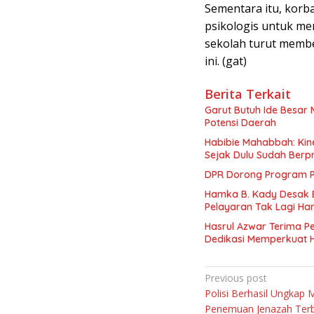
Sementara itu, korb
psikologis untuk me
sekolah turut memb
ini. (gat)
Berita Terkait
Garut Butuh Ide Besar 
Potensi Daerah
Habibie Mahabbah: Kine
Sejak Dulu Sudah Berpr
DPR Dorong Program PT
Hamka B. Kady Desak 
Pelayaran Tak Lagi Ha
Hasrul Azwar Terima P
Dedikasi Memperkuat 
Navigasi
Previous post
Polisi Berhasil Ungkap M
pos
Penemuan Jenazah Ter