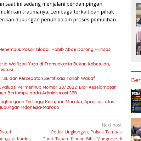
an saat ini sedang menjalani pendampingan
mulihkan traumanya. Lembaga terkait dan pihak
erikan dukungan penuh dalam proses pemulihan
Menembus Pasar Global, Habib Aboe Dorong Hilirisasi
rja Welfizon Yuza di Transjakarta Bukan Kebetulan,
estasi
SL dan Percepatan Sertifikasi Tanah Wakaf
Ber
Evaluasi Permenhub Nomor 28/2022: Biar Keselamatan
nya Bertumpu pada Administrasi SPB
enghargaan Tertinggi Kerajaan Maroko, Apresiasi atas
Hubungan Indonesia-Maroko
Next post
isteri
Peduli Lingkungan, Polsek Tambak
bungkus Kardus
Turut Tanam Ribuan Bibit Mangrove di