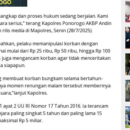
tangkap dan proses hukum sedang berjalan. Kami
ecara serius,” terang Kapolres Ponorogo AKBP Andin
rilis media di Mapolres, Senin (28/7/2025).
hkan, pelaku memanipulasi korban dengan
ai mulai dari Rp 25 ribu, Rp 50 ribu, hingga Rp 100
, S juga mengancam korban agar tidak menceritakan
a siapapun.
ng membuat korban bungkam selama bertahun-
rnya momen renungan malam tersebut memberinya
uara,”lanjut Kapolres.
l 81 ayat 2 UU RI Nomor 17 Tahun 2016. Ia terancam
ara paling singkat 5 tahun dan paling lama 15
aksimal Rp 5 miliar.