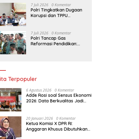
Budidaya Singkong
7 Juli 2026
0 Komentar
Polri Tingkatkan Dugaan
Korupsi dan TPPU
Pengadaan Batu Bara
PLTU ke Tahap Penyidikan,
Kerugian Negara
7 Juli 2026
0 Komentar
Diindikasikan Capai Rp5
Polri Tancap Gas
Triliun
Reformasi Pendidikan:
Kurikulum Berbasis HAM,
AI, dan Big Data Siap
Berlaku 2027
ita Terpopuler
6 Agustus 2026
0 Komentar
Adde Rosi soal Sensus Ekonomi
2026: Data Berkualitas Jadi
Kunci Pembangunan Indonesia
20 Januari 2026
0 Komentar
Ketua Komisi X DPR RI:
Anggaran Khusus Dibutuhkan
untuk Rehabilitasi &