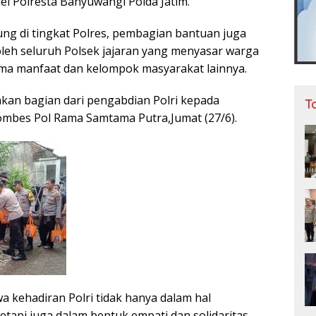
nel Polresta Banyuwangi Polda Jatim.
ng di tingkat Polres, pembagian bantuan juga
oleh seluruh Polsek jajaran yang menyasar warga
ma manfaat dan kelompok masyarakat lainnya.
akan bagian dari pengabdian Polri kepada
T
ombes Pol Rama Samtama Putra,Jumat (27/6).
 kehadiran Polri tidak hanya dalam hal
tapi juga dalam bentuk empati dan solidaritas