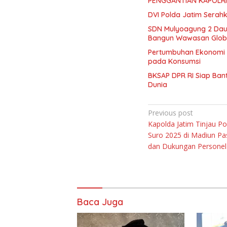
DVI Polda Jatim Serah
SDN Mulyoagung 2 Dau 
Bangun Wawasan Global
Pertumbuhan Ekonomi P
pada Konsumsi
BKSAP DPR RI Siap Bant
Dunia
Navigasi
Previous post
Kapolda Jatim Tinjau 
pos
Suro 2025 di Madiun Pa
dan Dukungan Persone
Baca Juga