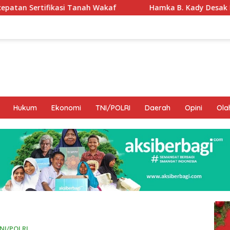
ah Wakaf
Hamka B. Kady Desak Evaluasi Permenhub Nom
Hukum
Ekonomi
TNI/POLRI
Daerah
Opini
Ola
NI/POLRI