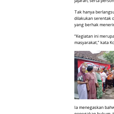
jajaran, serta perso
Tak hanya berlangsu
dilakukan serentak 
yang berhak meneri
“Kegiatan ini merup
masyarakat,” kata K
Ia menegaskan bahwa
penegakan hukum, te