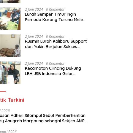
Dasar Paralegal Gratis Untuk
150 orang Pemuda Karang
2 Juni 2024
0 Komentar
Taruna di Jakarta Utara
Lurah Semper Timur Ingin
Pemuda Karang Taruna Melek
Hukum Melalui Pelatihan Dasar
Paralegal Gratis Yang
Diadakan LBH JSB Indonesia
2 Juni 2024
0 Komentar
Rusmin Lurah Kalibaru Support
dan Yakin Berjalan Sukses
Pelatihan Dasar Paralegal
Gratis Untuk Ratusan Karang
Taruna di Jakarta Utara
2 Juni 2024
0 Komentar
Kecamatan Cilincing Dukung
LBH JSB Indonesia Gelar
Pelatihan Dasar Paralegal
Gratis Untuk 150 orang
Pemuda Karang Taruna di
Jakarta Utara
tik Terkini
li 2026
Alasan Adheri Sitompul Sebut Pemberhentian
y Anugrah Marpaung sebagai Sekjen AMPI
at Hukum
nuari 2026