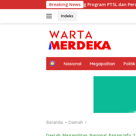
Langsung
DPR Dorong Program PTSL dan Percepatan Sertifikasi Tan
Breaking News
ke
konten
Indeks
H
Nasional
Megapolitan
Politik
o
m
e
Beranda
Daerah
Daerah
,
Megapolitan
,
Nasional
,
Ragam Info
,
T