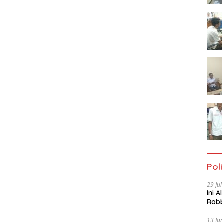
Poli
29 Ju
Ini 
Robb
Cac
13 Ja