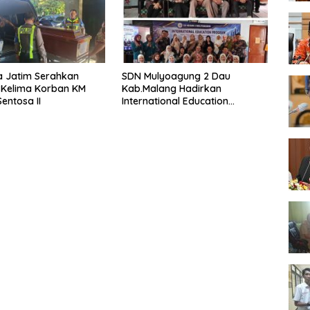
a Jatim Serahkan
SDN Mulyoagung 2 Dau
 Kelima Korban KM
Kab.Malang Hadirkan
entosa II
International Education
Program, Bangun Wawasan
Global Siswa melalui
Kolaborasi Internasional