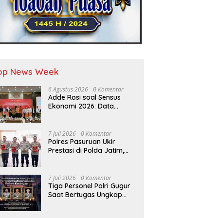
op News Week
6 Agustus 2026
0 Komentar
Adde Rosi soal Sensus
Ekonomi 2026: Data
Berkualitas Jadi Kunci
Pembangunan Indonesia
7 Juli 2026
0 Komentar
Polres Pasuruan Ukir
Prestasi di Polda Jatim,
Juara II Tertib Administrasi
Pelaporan DORS Dan
Ungkap Kasus
7 Juli 2026
0 Komentar
Tiga Personel Polri Gugur
Saat Bertugas Ungkap
Kasus Narkoba di
Katingan, Dianugerahi