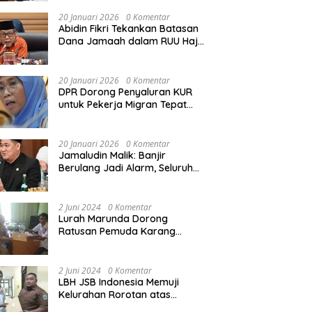
Rekonstruksi Sekolah Rusak
Akibat Bencana
20 Januari 2026
0 Komentar
Abidin Fikri Tekankan Batasan
Dana Jamaah dalam RUU Haji
untuk Lindungi Kepentingan
Calon Haji
20 Januari 2026
0 Komentar
DPR Dorong Penyaluran KUR
untuk Pekerja Migran Tepat
Waktu dan Tepat Sasaran
demi Perlindungan Ekonomi
PMI
20 Januari 2026
0 Komentar
Jamaludin Malik: Banjir
Berulang Jadi Alarm, Seluruh
Pertambangan Ilegal di
Indonesia Harus Ditertibkan
2 Juni 2024
0 Komentar
Lurah Marunda Dorong
Ratusan Pemuda Karang
Taruna Jakarta Utara Melek
Hukum Melalui Pelatihan Dasar
Paralegal Gratis Yang
2 Juni 2024
0 Komentar
Diadakan LBH JSB Indonesia
LBH JSB Indonesia Memuji
Kelurahan Rorotan atas
Dukungan Terhadap Pelatihan