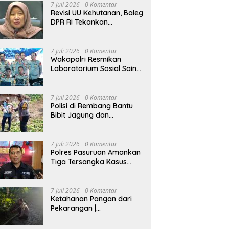
Kenaikan Pangkat Luar
7 Juli 2026
0 Komentar
Biasa Anumerta
Revisi UU Kehutanan, Baleg
DPR RI Tekankan
Pengukuhan Kawasan
Hutan Tak Boleh Dilakukan
Sepihak
7 Juli 2026
0 Komentar
Wakapolri Resmikan
Laboratorium Sosial Sains
dan Kelas Tematik, Akpol
Perkuat Scientific Policing
7 Juli 2026
0 Komentar
Polisi di Rembang Bantu
Bibit Jagung dan
Dampingi Petani Kelola
Lahan
7 Juli 2026
0 Komentar
Polres Pasuruan Amankan
Tiga Tersangka Kasus
Pencurian Sapi di Tutur
7 Juli 2026
0 Komentar
Ketahanan Pangan dari
Pekarangan |
Bhabinkamtibmas Ajak
Warga Lidah Wetan