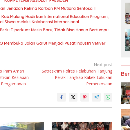
PENGGANTIAN KAPOLRI “KOMPETENSI ABSOLUT PRESIDEN”
kan Jenazah Kelima Korban KM Mutiara Sentosa II
Kab.Malang Hadirkan International Education Program,
 Siswa melalui Kolaborasi Internasional
erlu Diperkuat Mesin Baru, Tidak Bisa Hanya Bertumpu
u Membuka Jalan Garut Menjadi Pusat Industri Vetiver
Next post
Pos Pam Aman
Satreskrim Polres Pelabuhan Tanjung
Ber
stikan Kesiapan
Perak Tangkap Kakek Lakukan
l Pengamanan
Pemerkosaan