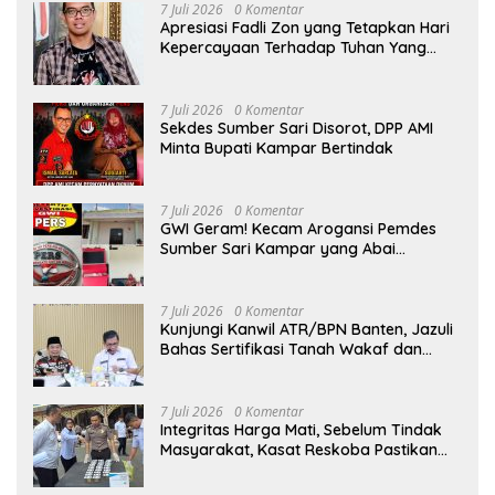
7 Juli 2026
0 Komentar
Apresiasi Fadli Zon yang Tetapkan Hari
Kepercayaan Terhadap Tuhan Yang
Maha Esa, Hizkia: Pelaksanaan Amanat
Konstitusi
7 Juli 2026
0 Komentar
Sekdes Sumber Sari Disorot, DPP AMI
Minta Bupati Kampar Bertindak
7 Juli 2026
0 Komentar
GWI Geram! Kecam Arogansi Pemdes
Sumber Sari Kampar yang Abai
Lambang Negara dan Alergi Kritik
Jurnalis
7 Juli 2026
0 Komentar
Kunjungi Kanwil ATR/BPN Banten, Jazuli
Bahas Sertifikasi Tanah Wakaf dan
Perlindungan Lahan Pertanian Rakyat
7 Juli 2026
0 Komentar
Integritas Harga Mati, Sebelum Tindak
Masyarakat, Kasat Reskoba Pastikan
Seluruh Anggota Bebas Narkotika