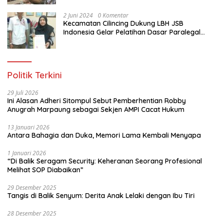
Jakarta Utara
2 Juni 2024
0 Komentar
Kecamatan Cilincing Dukung LBH JSB
Indonesia Gelar Pelatihan Dasar Paralegal
Gratis Untuk 150 orang Pemuda Karang
Taruna di Jakarta Utara
Politik Terkini
29 Juli 2026
Ini Alasan Adheri Sitompul Sebut Pemberhentian Robby
Anugrah Marpaung sebagai Sekjen AMPI Cacat Hukum
13 Januari 2026
Antara Bahagia dan Duka, Memori Lama Kembali Menyapa
1 Januari 2026
“Di Balik Seragam Security: Keheranan Seorang Profesional
Melihat SOP Diabaikan”
29 Desember 2025
Tangis di Balik Senyum: Derita Anak Lelaki dengan Ibu Tiri
28 Desember 2025