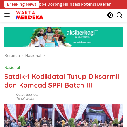
Langsung
 Habib Aboe Dorong Hilirisasi Potensi Daerah
Breaking News
DPR Dor
ke
konten
Beranda
Nasional
Nasional
Satdik-1 Kodiklatal Tutup Diksarmil
dan Komcad SPPI Batch III
Gatot Supriadi
18 Juli 2025