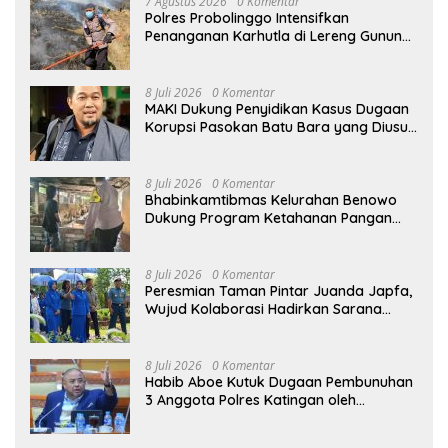
7 Agustus 2026
0 Komentar
Polres Probolinggo Intensifkan
Penanganan Karhutla di Lereng Gunung
Bromo
8 Juli 2026
0 Komentar
MAKI Dukung Penyidikan Kasus Dugaan
Korupsi Pasokan Batu Bara yang Diusut
Kortastipidkor Polri
8 Juli 2026
0 Komentar
Bhabinkamtibmas Kelurahan Benowo
Dukung Program Ketahanan Pangan
Melalui Sambang Peternak Sapi
8 Juli 2026
0 Komentar
Peresmian Taman Pintar Juanda Japfa,
Wujud Kolaborasi Hadirkan Sarana
Edukasi Inspiratif
8 Juli 2026
0 Komentar
Habib Aboe Kutuk Dugaan Pembunuhan
3 Anggota Polres Katingan oleh
Komplotan Narkoba