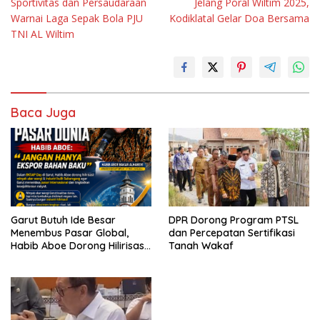
Sportivitas dan Persaudaraan
Jelang Poral Wiltim 2025,
pos
Warnai Laga Sepak Bola PJU
Kodiklatal Gelar Doa Bersama
TNI AL Wiltim
Baca Juga
Garut Butuh Ide Besar
DPR Dorong Program PTSL
Menembus Pasar Global,
dan Percepatan Sertifikasi
Habib Aboe Dorong Hilirisasi
Tanah Wakaf
Potensi Daerah