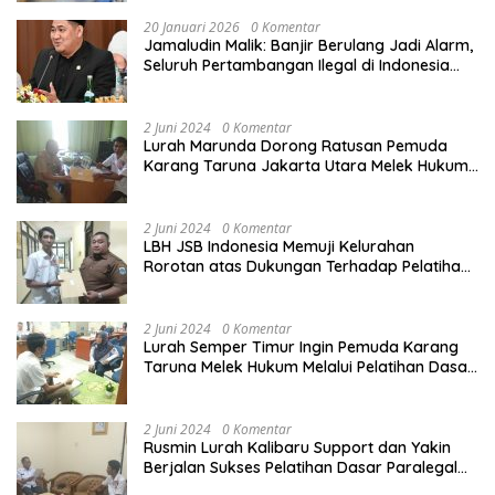
20 Januari 2026
0 Komentar
Jamaludin Malik: Banjir Berulang Jadi Alarm,
Seluruh Pertambangan Ilegal di Indonesia
Harus Ditertibkan
2 Juni 2024
0 Komentar
Lurah Marunda Dorong Ratusan Pemuda
Karang Taruna Jakarta Utara Melek Hukum
Melalui Pelatihan Dasar Paralegal Gratis
Yang Diadakan LBH JSB Indonesia
2 Juni 2024
0 Komentar
LBH JSB Indonesia Memuji Kelurahan
Rorotan atas Dukungan Terhadap Pelatihan
Dasar Paralegal Gratis Untuk 150 orang
Pemuda Karang Taruna di Jakarta Utara
2 Juni 2024
0 Komentar
Lurah Semper Timur Ingin Pemuda Karang
Taruna Melek Hukum Melalui Pelatihan Dasar
Paralegal Gratis Yang Diadakan LBH JSB
Indonesia
2 Juni 2024
0 Komentar
Rusmin Lurah Kalibaru Support dan Yakin
Berjalan Sukses Pelatihan Dasar Paralegal
Gratis Untuk Ratusan Karang Taruna di