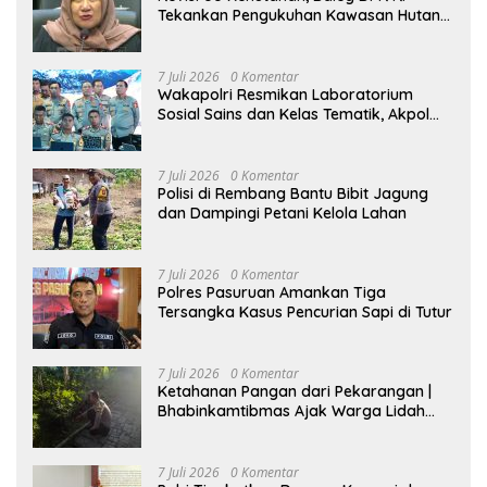
Tekankan Pengukuhan Kawasan Hutan
Tak Boleh Dilakukan Sepihak
7 Juli 2026
0 Komentar
Wakapolri Resmikan Laboratorium
Sosial Sains dan Kelas Tematik, Akpol
Perkuat Scientific Policing
7 Juli 2026
0 Komentar
Polisi di Rembang Bantu Bibit Jagung
dan Dampingi Petani Kelola Lahan
7 Juli 2026
0 Komentar
Polres Pasuruan Amankan Tiga
Tersangka Kasus Pencurian Sapi di Tutur
7 Juli 2026
0 Komentar
Ketahanan Pangan dari Pekarangan |
Bhabinkamtibmas Ajak Warga Lidah
Wetan Budidaya Singkong
7 Juli 2026
0 Komentar