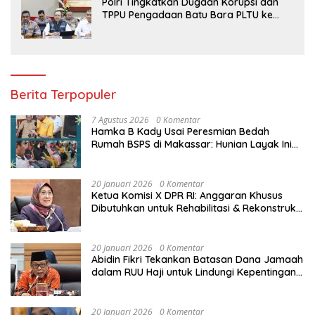
Polri Tingkatkan Dugaan Korupsi dan
TPPU Pengadaan Batu Bara PLTU ke
Tahap Penyidikan, Kerugian Negara
Diindikasikan Capai Rp5 Triliun
Berita Terpopuler
7 Agustus 2026
0 Komentar
Hamka B Kady Usai Peresmian Bedah
Rumah BSPS di Makassar: Hunian Layak Ini
Hak Dasar Masyarakat
20 Januari 2026
0 Komentar
Ketua Komisi X DPR RI: Anggaran Khusus
Dibutuhkan untuk Rehabilitasi & Rekonstruksi
Sekolah Rusak Akibat Bencana
20 Januari 2026
0 Komentar
Abidin Fikri Tekankan Batasan Dana Jamaah
dalam RUU Haji untuk Lindungi Kepentingan
Calon Haji
20 Januari 2026
0 Komentar