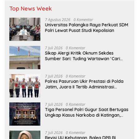
Top News Week
7 Agustus 2026
0 Komentar
Universitas Palangka Raya Perkuat SDM
Polri Lewat Pusat Studi Kepolisian
7 Juli 2026
0 Komentar
Sikap Alergi Kritik Oknum Sekdes
Sumber Sari: Tuding Wartawan ‘Cari
Kesalahan’ Saat Dipertanyakan Soal
Bendera Lusuh dan Layanan PATEN
CETAR yang Diduga Mandek
7 Juli 2026
0 Komentar
Polres Pasuruan Ukir Prestasi di Polda
Jatim, Juara II Tertib Administrasi
Pelaporan DORS Dan Ungkap Kasus
7 Juli 2026
0 Komentar
Tiga Personel Polri Gugur Saat Bertugas
Ungkap Kasus Narkoba di Katingan,
Dianugerahi Kenaikan Pangkat Luar
Biasa Anumerta
7 Juli 2026
0 Komentar
Revisi UU Kehutanan, Baleg DPR RI