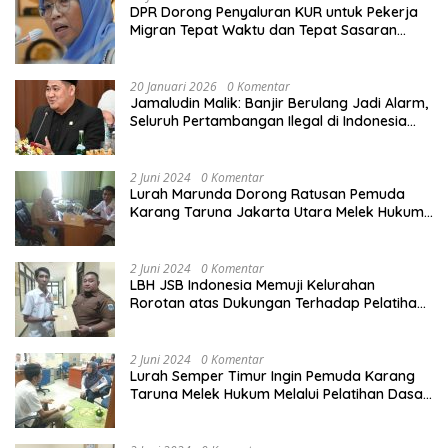
DPR Dorong Penyaluran KUR untuk Pekerja
Migran Tepat Waktu dan Tepat Sasaran
demi Perlindungan Ekonomi PMI
20 Januari 2026
0 Komentar
Jamaludin Malik: Banjir Berulang Jadi Alarm,
Seluruh Pertambangan Ilegal di Indonesia
Harus Ditertibkan
2 Juni 2024
0 Komentar
Lurah Marunda Dorong Ratusan Pemuda
Karang Taruna Jakarta Utara Melek Hukum
Melalui Pelatihan Dasar Paralegal Gratis
Yang Diadakan LBH JSB Indonesia
2 Juni 2024
0 Komentar
LBH JSB Indonesia Memuji Kelurahan
Rorotan atas Dukungan Terhadap Pelatihan
Dasar Paralegal Gratis Untuk 150 orang
Pemuda Karang Taruna di Jakarta Utara
2 Juni 2024
0 Komentar
Lurah Semper Timur Ingin Pemuda Karang
Taruna Melek Hukum Melalui Pelatihan Dasar
Paralegal Gratis Yang Diadakan LBH JSB
Indonesia