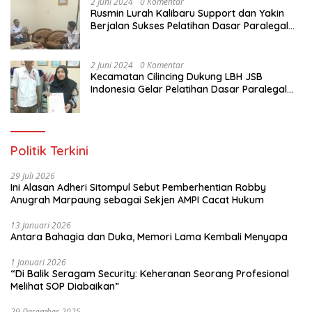
2 Juni 2024
0 Komentar
Rusmin Lurah Kalibaru Support dan Yakin
Berjalan Sukses Pelatihan Dasar Paralegal
Gratis Untuk Ratusan Karang Taruna di
Jakarta Utara
2 Juni 2024
0 Komentar
Kecamatan Cilincing Dukung LBH JSB
Indonesia Gelar Pelatihan Dasar Paralegal
Gratis Untuk 150 orang Pemuda Karang
Taruna di Jakarta Utara
Politik Terkini
29 Juli 2026
Ini Alasan Adheri Sitompul Sebut Pemberhentian Robby
Anugrah Marpaung sebagai Sekjen AMPI Cacat Hukum
13 Januari 2026
Antara Bahagia dan Duka, Memori Lama Kembali Menyapa
1 Januari 2026
“Di Balik Seragam Security: Keheranan Seorang Profesional
Melihat SOP Diabaikan”
29 Desember 2025