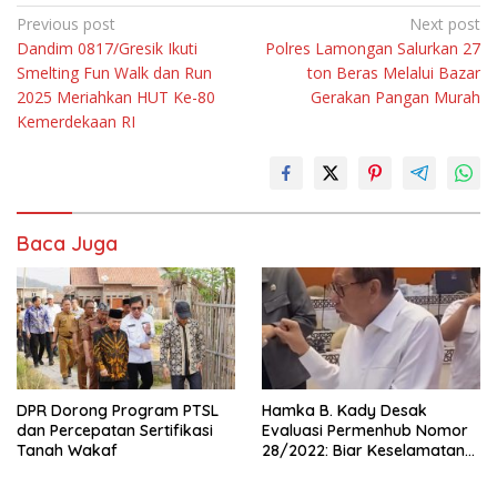
Navigasi
Previous post
Next post
Dandim 0817/Gresik Ikuti
Polres Lamongan Salurkan 27
pos
Smelting Fun Walk dan Run
ton Beras Melalui Bazar
2025 Meriahkan HUT Ke-80
Gerakan Pangan Murah
Kemerdekaan RI
Baca Juga
DPR Dorong Program PTSL
Hamka B. Kady Desak
dan Percepatan Sertifikasi
Evaluasi Permenhub Nomor
Tanah Wakaf
28/2022: Biar Keselamatan
Pelayaran Tak Lagi Hanya
Bertumpu pada Administrasi