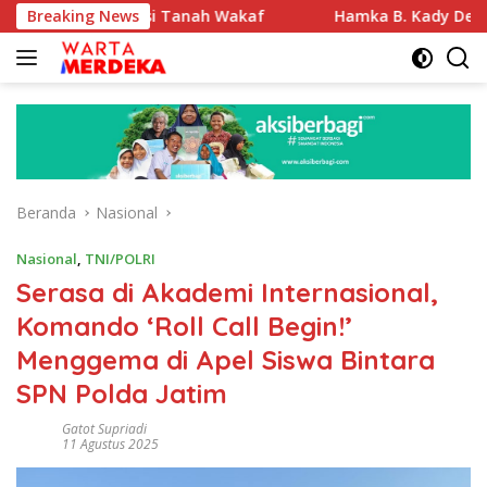
Langsung
ifikasi Tanah Wakaf
Breaking News
Hamka B. Kady Desak Evaluasi Pe
ke
konten
Beranda
Nasional
Nasional
,
TNI/POLRI
Serasa di Akademi Internasional,
Komando ‘Roll Call Begin!’
Menggema di Apel Siswa Bintara
SPN Polda Jatim
Gatot Supriadi
11 Agustus 2025