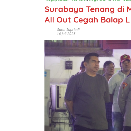
Surabaya Tenang di M
All Out Cegah Balap L
Gatot Supriadi
14 Juli 2025