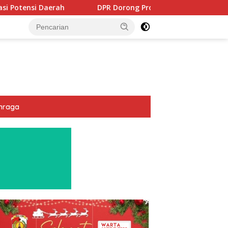
DPR Dorong Program PTSL dan Percepatan Sertifikasi T
hraga