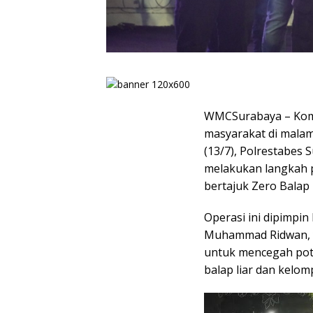
WMCSurabaya – Kom
masyarakat di malam
(13/7), Polrestabes 
melakukan langkah p
bertajuk Zero Balap 
Operasi ini dipimpi
Muhammad Ridwan, y
untuk mencegah pot
balap liar dan kelom