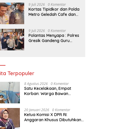
Kelompok Tani Riau
9 Juli 2026
0 Komentar
Kortas Tipidkor dan Polda
Metro Geledah Cafe dan
Money Changer
9 Juli 2026
0 Komentar
Polantas Menyapa : Polres
Gresik Gandeng Guru
Tanamkan Budaya Tertib
Lalu Lintas Sejak Dini
ita Terpopuler
8 Agustus 2026
0 Komentar
Satu Kecelakaan, Empat
Korban: Warga Bawan
Bertanya, Haruskah Menunggu
Tragedi Berikutnya untuk
Mendapat Lampu Jalan?
20 Januari 2026
0 Komentar
Ketua Komisi X DPR RI:
Anggaran Khusus Dibutuhkan
untuk Rehabilitasi &