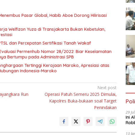
Menembus Pasar Global, Habib Aboe Dorong Hilirisasi
rja Welfizon Yuza di Transjakarta Bukan Kebetulan,
estasi
SL dan Percepatan Sertifikasi Tanah Wakaf
Evaluasi Permenhub Nomor 28/2022: Biar Keselamatan
nya Bertumpu pada Administrasi SPB
enghargaan Tertinggi Kerajaan Maroko, Apresiasi atas
Hubungan Indonesia-Maroko
Next post
hayangkara Run
Operasi Patuh Semeru 2025 Dimulai,
Poli
Kapolres Buka-bukaan soal Target
Penindakan
29 Ju
Ini 
Robb
Cac
13 Ja