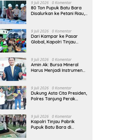
9 Juli 2026
0 Komentar
80 Ton Pupuk Batu Bara
Disalurkan ke Petani Riau,
Kapolri: Wujud Polri Hadir
untuk Masyarakat
9 Juli 2026
0 Komentar
Dari Kampar ke Pasar
Global, Kapolri Tinjau
Inovasi Pupuk Batu Bara
Karya Anak Bangsa
9 Juli 2026
0 Komentar
Amin Ak: Bursa Mineral
Harus Menjadi Instrumen
Kedaulatan Harga, Bukan
Sekadar Lembaga Baru
9 Juli 2026
0 Komentar
Dukung Asta Cita Presiden,
Polres Tanjung Perak
Salurkan Bantuan Bibit
Jagung Manis di Tambak
Wedi.
9 Juli 2026
0 Komentar
Kapolri Tinjau Pabrik
Pupuk Batu Bara di
Kampar, Lepas Distribusi
80 Ton Pupuk untuk