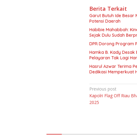
Berita Terkait
Garut Butuh Ide Besar 
Potensi Daerah
Habibie Mahabbah: Kine
Sejak Dulu Sudah Berpr
DPR Dorong Program PT
Hamka B. Kady Desak 
Pelayaran Tak Lagi Ha
Hasrul Azwar Terima P
Dedikasi Memperkuat 
Navigasi
Previous post
Kapolri Flag Off Riau B
pos
2025