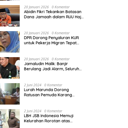
Rekonstruksi Sekolah Rusak
Akibat Bencana
20 Januari 2026
0 Komentar
Abidin Fikri Tekankan Batasan
Dana Jamaah dalam RUU Haji
untuk Lindungi Kepentingan
Calon Haji
20 Januari 2026
0 Komentar
DPR Dorong Penyaluran KUR
untuk Pekerja Migran Tepat
Waktu dan Tepat Sasaran
demi Perlindungan Ekonomi
PMI
20 Januari 2026
0 Komentar
Jamaludin Malik: Banjir
Berulang Jadi Alarm, Seluruh
Pertambangan Ilegal di
Indonesia Harus Ditertibkan
2 Juni 2024
0 Komentar
Lurah Marunda Dorong
Ratusan Pemuda Karang
Taruna Jakarta Utara Melek
Hukum Melalui Pelatihan Dasar
Paralegal Gratis Yang
2 Juni 2024
0 Komentar
Diadakan LBH JSB Indonesia
LBH JSB Indonesia Memuji
Kelurahan Rorotan atas
Dukungan Terhadap Pelatihan