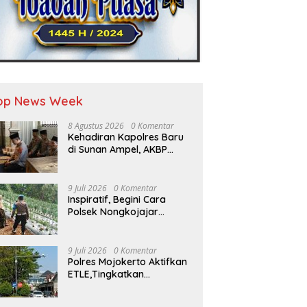
op News Week
8 Agustus 2026
0 Komentar
Kehadiran Kapolres Baru
di Sunan Ampel, AKBP
Irwan Kurniawan
Teguhkan Sinergi Polri dan
Ulama”
9 Juli 2026
0 Komentar
Inspiratif, Begini Cara
Polsek Nongkojajar
Dukung Ketahanan
Pangan
9 Juli 2026
0 Komentar
Polres Mojokerto Aktifkan
ETLE,Tingkatkan
Kepatuhan Masyarakat
Dalam Berkendara