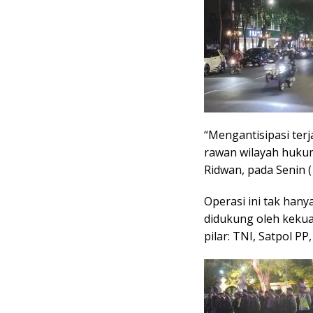
“Mengantisipasi terja
rawan wilayah huku
Ridwan, pada Senin (
Operasi ini tak hany
didukung oleh kekuat
pilar: TNI, Satpol P