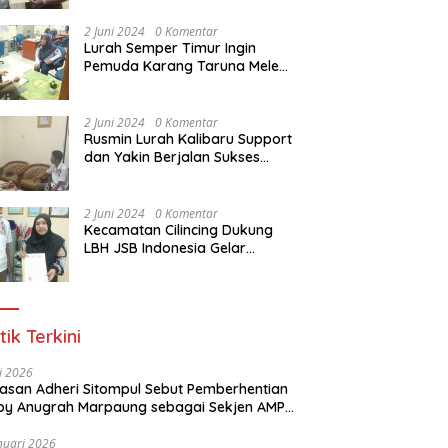
Dasar Paralegal Gratis Untuk
150 orang Pemuda Karang
2 Juni 2024
0 Komentar
Taruna di Jakarta Utara
Lurah Semper Timur Ingin
Pemuda Karang Taruna Melek
Hukum Melalui Pelatihan Dasar
Paralegal Gratis Yang
Diadakan LBH JSB Indonesia
2 Juni 2024
0 Komentar
Rusmin Lurah Kalibaru Support
dan Yakin Berjalan Sukses
Pelatihan Dasar Paralegal
Gratis Untuk Ratusan Karang
Taruna di Jakarta Utara
2 Juni 2024
0 Komentar
Kecamatan Cilincing Dukung
LBH JSB Indonesia Gelar
Pelatihan Dasar Paralegal
Gratis Untuk 150 orang
Pemuda Karang Taruna di
Jakarta Utara
tik Terkini
li 2026
Alasan Adheri Sitompul Sebut Pemberhentian
y Anugrah Marpaung sebagai Sekjen AMPI
at Hukum
nuari 2026