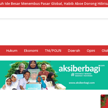
s Pasar Global, Habib Aboe Dorong Hilirisasi Potensi Daerah
Hukum
Ekonomi
TNI/POLRI
Daerah
Opini
Ola
I