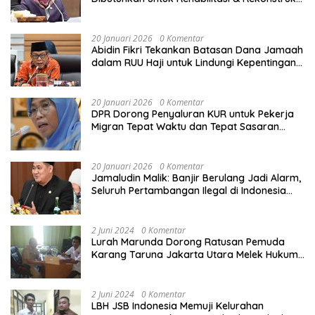
Sekolah Rusak Akibat Bencana
20 Januari 2026
0 Komentar
Abidin Fikri Tekankan Batasan Dana Jamaah
dalam RUU Haji untuk Lindungi Kepentingan
Calon Haji
20 Januari 2026
0 Komentar
DPR Dorong Penyaluran KUR untuk Pekerja
Migran Tepat Waktu dan Tepat Sasaran
demi Perlindungan Ekonomi PMI
20 Januari 2026
0 Komentar
Jamaludin Malik: Banjir Berulang Jadi Alarm,
Seluruh Pertambangan Ilegal di Indonesia
Harus Ditertibkan
2 Juni 2024
0 Komentar
Lurah Marunda Dorong Ratusan Pemuda
Karang Taruna Jakarta Utara Melek Hukum
Melalui Pelatihan Dasar Paralegal Gratis
Yang Diadakan LBH JSB Indonesia
2 Juni 2024
0 Komentar
LBH JSB Indonesia Memuji Kelurahan