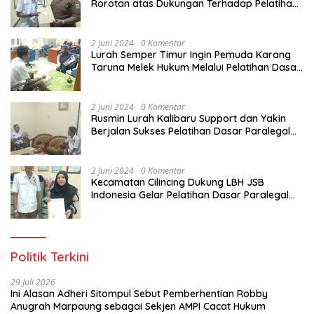
Rorotan atas Dukungan Terhadap Pelatihan
Dasar Paralegal Gratis Untuk 150 orang
Pemuda Karang Taruna di Jakarta Utara
2 Juni 2024
0 Komentar
Lurah Semper Timur Ingin Pemuda Karang
Taruna Melek Hukum Melalui Pelatihan Dasar
Paralegal Gratis Yang Diadakan LBH JSB
Indonesia
2 Juni 2024
0 Komentar
Rusmin Lurah Kalibaru Support dan Yakin
Berjalan Sukses Pelatihan Dasar Paralegal
Gratis Untuk Ratusan Karang Taruna di
Jakarta Utara
2 Juni 2024
0 Komentar
Kecamatan Cilincing Dukung LBH JSB
Indonesia Gelar Pelatihan Dasar Paralegal
Gratis Untuk 150 orang Pemuda Karang
Taruna di Jakarta Utara
Politik Terkini
29 Juli 2026
Ini Alasan Adheri Sitompul Sebut Pemberhentian Robby
Anugrah Marpaung sebagai Sekjen AMPI Cacat Hukum