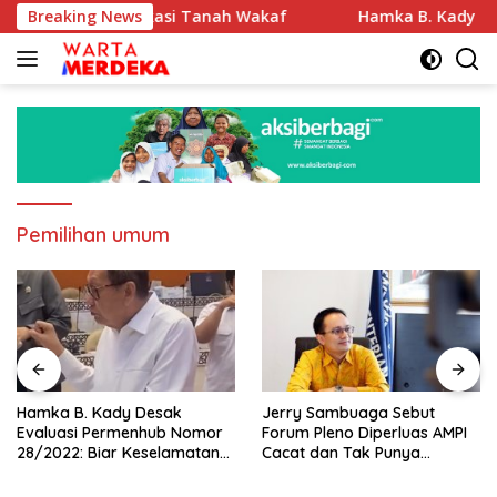
Langsung
n Sertifikasi Tanah Wakaf
Breaking News
Hamka B. Kady Desak Evalu
ke
konten
Pemilihan umum
Hamka B. Kady Desak
Jerry Sambuaga Sebut
Evaluasi Permenhub Nomor
Forum Pleno Diperluas AMPI
28/2022: Biar Keselamatan
Cacat dan Tak Punya
Pelayaran Tak Lagi Hanya
Legitimasi
Bertumpu pada Administrasi