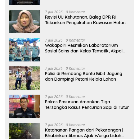
Biasa Anumerta
7 Juli 2026
0 Komentar
Revisi UU Kehutanan, Baleg DPR RI
Tekankan Pengukuhan Kawasan Hutan
Tak Boleh Dilakukan Sepihak
7 Juli 2026
0 Komentar
Wakapolri Resmikan Laboratorium
Sosial Sains dan Kelas Tematik, Akpol
Perkuat Scientific Policing
7 Juli 2026
0 Komentar
Polisi di Rembang Bantu Bibit Jagung
dan Dampingi Petani Kelola Lahan
7 Juli 2026
0 Komentar
Polres Pasuruan Amankan Tiga
Tersangka Kasus Pencurian Sapi di Tutur
7 Juli 2026
0 Komentar
Ketahanan Pangan dari Pekarangan |
Bhabinkamtibmas Ajak Warga Lidah