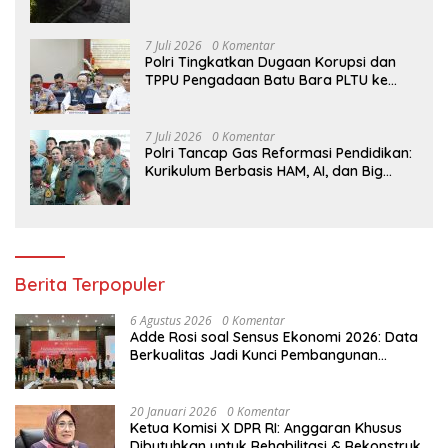
Wetan Budidaya Singkong
7 Juli 2026
0 Komentar
Polri Tingkatkan Dugaan Korupsi dan
TPPU Pengadaan Batu Bara PLTU ke
Tahap Penyidikan, Kerugian Negara
Diindikasikan Capai Rp5 Triliun
7 Juli 2026
0 Komentar
Polri Tancap Gas Reformasi Pendidikan:
Kurikulum Berbasis HAM, AI, dan Big
Data Siap Berlaku 2027
Berita Terpopuler
6 Agustus 2026
0 Komentar
Adde Rosi soal Sensus Ekonomi 2026: Data
Berkualitas Jadi Kunci Pembangunan
Indonesia
20 Januari 2026
0 Komentar
Ketua Komisi X DPR RI: Anggaran Khusus
Dibutuhkan untuk Rehabilitasi & Rekonstruksi