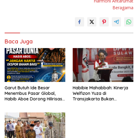
Harmoni Antarumat
Beragama
Baca Juga
Garut Butuh Ide Besar
Habibie Mahabbah: Kinerja
Menembus Pasar Global,
Welfizon Yuza di
Habib Aboe Dorong Hilirisasi
Transjakarta Bukan
Potensi Daerah
Kebetulan, Sejak Dulu Sudah
Berprestasi