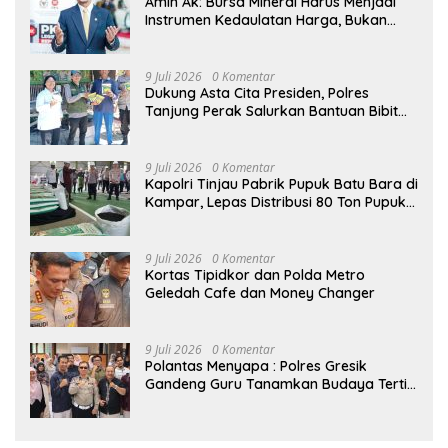
Amin Ak: Bursa Mineral Harus Menjadi
Instrumen Kedaulatan Harga, Bukan
Sekadar Lembaga Baru
9 Juli 2026
0 Komentar
Dukung Asta Cita Presiden, Polres
Tanjung Perak Salurkan Bantuan Bibit
Jagung Manis di Tambak Wedi.
9 Juli 2026
0 Komentar
Kapolri Tinjau Pabrik Pupuk Batu Bara di
Kampar, Lepas Distribusi 80 Ton Pupuk
untuk Kelompok Tani Riau
9 Juli 2026
0 Komentar
Kortas Tipidkor dan Polda Metro
Geledah Cafe dan Money Changer
9 Juli 2026
0 Komentar
Polantas Menyapa : Polres Gresik
Gandeng Guru Tanamkan Budaya Tertib
Lalu Lintas Sejak Dini