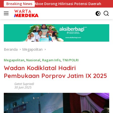
Langsung
abib Aboe Dorong Hilirisasi Potensi Daerah
Breaking News
DPR Dorong
ke
konten
Beranda
Megapolitan
Megapolitan
,
Nasional
,
Ragam Info
,
TNI/POLRI
Wadan Kodiklatal Hadiri
Pembukaan Porprov Jatim IX 2025
Gatot Supriadi
30 Juni 2025