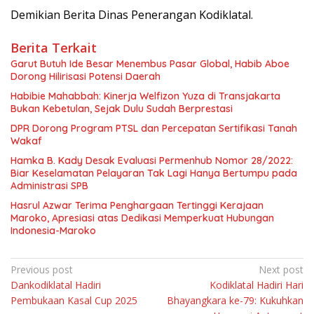
Demikian Berita Dinas Penerangan Kodiklatal.
Berita Terkait
Garut Butuh Ide Besar Menembus Pasar Global, Habib Aboe
Dorong Hilirisasi Potensi Daerah
Habibie Mahabbah: Kinerja Welfizon Yuza di Transjakarta
Bukan Kebetulan, Sejak Dulu Sudah Berprestasi
DPR Dorong Program PTSL dan Percepatan Sertifikasi Tanah
Wakaf
Hamka B. Kady Desak Evaluasi Permenhub Nomor 28/2022:
Biar Keselamatan Pelayaran Tak Lagi Hanya Bertumpu pada
Administrasi SPB
Hasrul Azwar Terima Penghargaan Tertinggi Kerajaan
Maroko, Apresiasi atas Dedikasi Memperkuat Hubungan
Indonesia-Maroko
Navigasi
Previous post
Next post
Dankodiklatal Hadiri
Kodiklatal Hadiri Hari
pos
Pembukaan Kasal Cup 2025
Bhayangkara ke-79: Kukuhkan