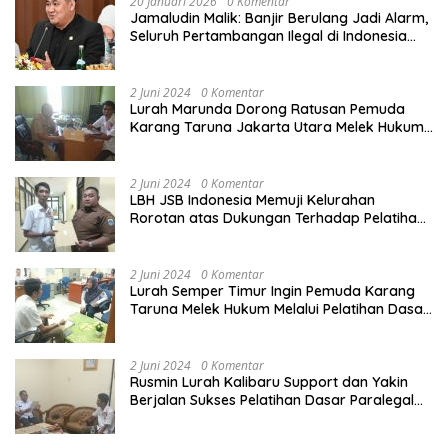
20 Januari 2026
0 Komentar
Jamaludin Malik: Banjir Berulang Jadi Alarm,
Seluruh Pertambangan Ilegal di Indonesia
Harus Ditertibkan
2 Juni 2024
0 Komentar
Lurah Marunda Dorong Ratusan Pemuda
Karang Taruna Jakarta Utara Melek Hukum
Melalui Pelatihan Dasar Paralegal Gratis
Yang Diadakan LBH JSB Indonesia
2 Juni 2024
0 Komentar
LBH JSB Indonesia Memuji Kelurahan
Rorotan atas Dukungan Terhadap Pelatihan
Dasar Paralegal Gratis Untuk 150 orang
Pemuda Karang Taruna di Jakarta Utara
2 Juni 2024
0 Komentar
Lurah Semper Timur Ingin Pemuda Karang
Taruna Melek Hukum Melalui Pelatihan Dasar
Paralegal Gratis Yang Diadakan LBH JSB
Indonesia
2 Juni 2024
0 Komentar
Rusmin Lurah Kalibaru Support dan Yakin
Berjalan Sukses Pelatihan Dasar Paralegal
Gratis Untuk Ratusan Karang Taruna di
Jakarta Utara