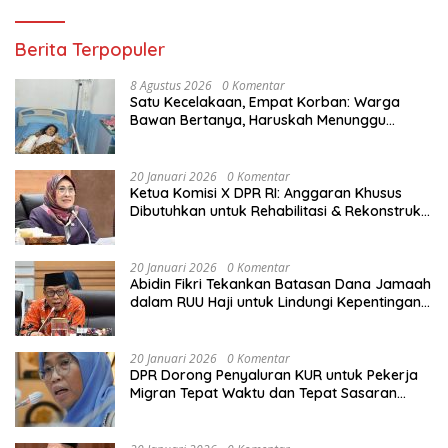
Berita Terpopuler
8 Agustus 2026
0 Komentar
Satu Kecelakaan, Empat Korban: Warga
Bawan Bertanya, Haruskah Menunggu
Tragedi Berikutnya untuk Mendapat Lampu
Jalan?
20 Januari 2026
0 Komentar
Ketua Komisi X DPR RI: Anggaran Khusus
Dibutuhkan untuk Rehabilitasi & Rekonstruksi
Sekolah Rusak Akibat Bencana
20 Januari 2026
0 Komentar
Abidin Fikri Tekankan Batasan Dana Jamaah
dalam RUU Haji untuk Lindungi Kepentingan
Calon Haji
20 Januari 2026
0 Komentar
DPR Dorong Penyaluran KUR untuk Pekerja
Migran Tepat Waktu dan Tepat Sasaran
demi Perlindungan Ekonomi PMI