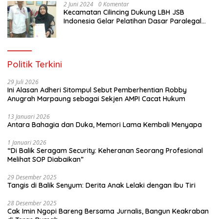
2 Juni 2024
0 Komentar
Kecamatan Cilincing Dukung LBH JSB
Indonesia Gelar Pelatihan Dasar Paralegal
Gratis Untuk 150 orang Pemuda Karang
Taruna di Jakarta Utara
Politik Terkini
29 Juli 2026
Ini Alasan Adheri Sitompul Sebut Pemberhentian Robby
Anugrah Marpaung sebagai Sekjen AMPI Cacat Hukum
13 Januari 2026
Antara Bahagia dan Duka, Memori Lama Kembali Menyapa
1 Januari 2026
“Di Balik Seragam Security: Keheranan Seorang Profesional
Melihat SOP Diabaikan”
29 Desember 2025
Tangis di Balik Senyum: Derita Anak Lelaki dengan Ibu Tiri
28 Desember 2025
Cak Imin Ngopi Bareng Bersama Jurnalis, Bangun Keakraban