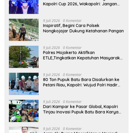
Kapolri Cup 2026, Wakapolri: Jangan
Cuma Jadi Penonton, Jadilah Talenta
Digital
9 Juli 2026
0 Komentar
Inspiratif, Begini Cara Polsek
Nongkojajar Dukung Ketahanan Pangan
9 Juli 2026
0 Komentar
Polres Mojokerto Aktifkan
ETLE,Tingkatkan Kepatuhan Masyarakat
Dalam Berkendara
9 Juli 2026
0 Komentar
80 Ton Pupuk Batu Bara Disalurkan ke
Petani Riau, Kapolri: Wujud Polri Hadir
untuk Masyarakat
9 Juli 2026
0 Komentar
Dari Kampar ke Pasar Global, Kapolri
Tinjau Inovasi Pupuk Batu Bara Karya
Anak Bangsa
9 Juli 2026
0 Komentar