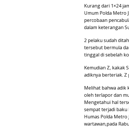
Kurang dari 1×24 ja
Umum Polda Metro J
percobaan pencabula
dalam keterangan Su
2 pelaku sudah dita
tersebut bermula da
tinggal di sebelah k
Kemudian Z, kakak S
adiknya berteriak. 
Melihat bahwa adik k
oleh terlapor dan m
Mengetahui hal terse
sempat terjadi baku 
Humas Polda Metro 
wartawan,pada Rabu 