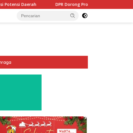
DPR Dorong Program PTSL dan Percepatan Sertifikasi Tanah 
hraga