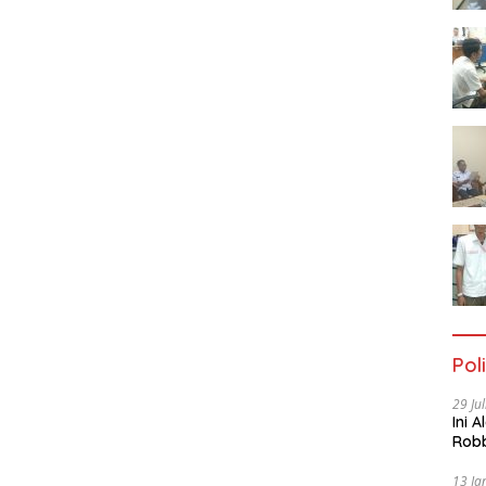
Poli
29 Ju
Ini 
Robb
Cac
13 Ja