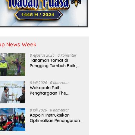
op News Week
8 Agustus 2026
0 Komentar
Tanaman Tomat di
Pungging Tumbuh Baik,
Bhabinkamtibmas Dukung
Suksesnya Ketahanan
Pangan Nasional
8 Juli 2026
0 Komentar
Wakapolri Raih
Penghargaan The
Visionary Leader of
National Security,
Akademisi Apresiasi
8 Juli 2026
0 Komentar
Reformasi dan
Kapolri Instruksikan
Transformasi Polri
Optimalkan Penanganan
Karhutla di Riau WMC||
Riau – Kapolri Jenderal