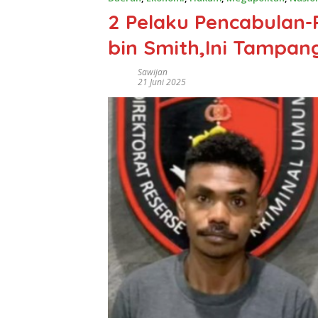
2 Pelaku Pencabulan
bin Smith,Ini Tampan
Sawijan
21 Juni 2025