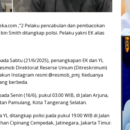
eka.com ,”2 Pelaku pencabulan dan pembacokan
bin Smith ditangkap polisi. Pelaku yakni EK alias
 pada Sabtu (21/6/2025), penangkapan EK dan YL
Resmob Direktorat Reserse Umum (Ditreskrimum)
i akun Instagram resmi @resmob_pmj. Keduanya
yang berbeda.
pada Senin (16/6), pukul 03.00 WIB, di Jalan Arjuna,
tan Pamulang, Kota Tangerang Selatan.
YL ditangkap polisi pada pukul 19.00 WIB di Jalan
ahan Cipinang Cempedak, Jatinegara, Jakarta Timur.