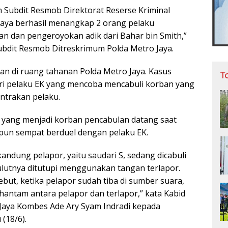
m Subdit Resmob Direktorat Reserse Kriminal
aya berhasil menangkap 2 orang pelaku
n dan pengeroyokan adik dari Bahar bin Smith,”
bdit Resmob Ditreskrimum Polda Metro Jaya.
han di ruang tahanan Polda Metro Jaya. Kasus
T
ri pelaku EK yang mencoba mencabuli korban yang
ontrakan pelaku.
 yang menjadi korban pencabulan datang saat
Z pun sempat berduel dengan pelaku EK.
andung pelapor, yaitu saudari S, sedang dicabuli
ulutnya ditutupi menggunakan tangan terlapor.
but, ketika pelapor sudah tiba di sumber suara,
hantam antara pelapor dan terlapor,” kata Kabid
Jaya Kombes Ade Ary Syam Indradi kepada
(18/6).