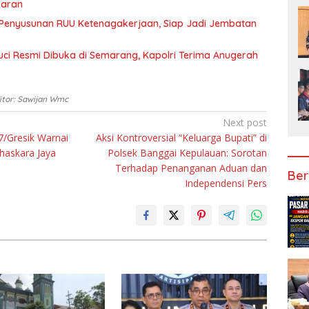
paran
 Penyusunan RUU Ketenagakerjaan, Siap Jadi Jembatan
ci Resmi Dibuka di Semarang, Kapolri Terima Anugerah
itor: Sawijan Wmc
Next post
/Gresik Warnai
Aksi Kontroversial “Keluarga Bupati” di
haskara Jaya
Polsek Banggai Kepulauan: Sorotan
Terhadap Penanganan Aduan dan
Ber
Independensi Pers