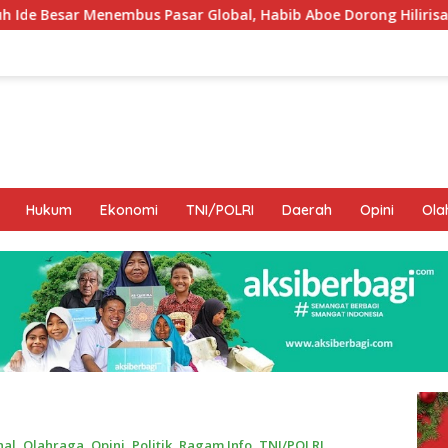
ar Global, Habib Aboe Dorong Hilirisasi Potensi Daerah
Hukum
Ekonomi
TNI/POLRI
Daerah
Opini
Ola
nal
,
Olahraga
,
Opini
,
Politik
,
Ragam Info
,
TNI/POLRI