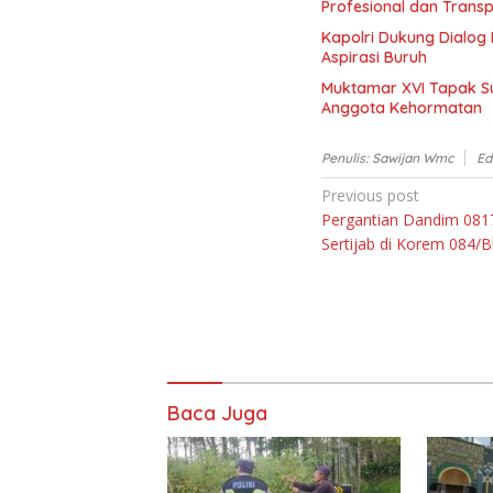
Profesional dan Trans
Kapolri Dukung Dialog
Aspirasi Buruh
Muktamar XVI Tapak Su
Anggota Kehormatan
Penulis: Sawijan Wmc
Ed
Navigasi
Previous post
Pergantian Dandim 0817
pos
Sertijab di Korem 084/B
Baca Juga