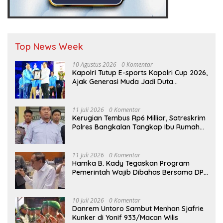
Top News Week
10 Agustus 2026
0 Komentar
Kapolri Tutup E-sports Kapolri Cup 2026,
Ajak Generasi Muda Jadi Duta
Kamtibmas dan Aktif Laporkan
Gangguan Ke 110
11 Juli 2026
0 Komentar
Kerugian Tembus Rp6 Milliar, Satreskrim
Polres Bangkalan Tangkap Ibu Rumah
Tangga Pelaku Arisan Bodong
11 Juli 2026
0 Komentar
Hamka B. Kady Tegaskan Program
Pemerintah Wajib Dibahas Bersama DPR
Sebelum Masuk Tahap Penganggaran
10 Juli 2026
0 Komentar
Danrem Untoro Sambut Menhan Sjafrie
Kunker di Yonif 933/Macan Wilis