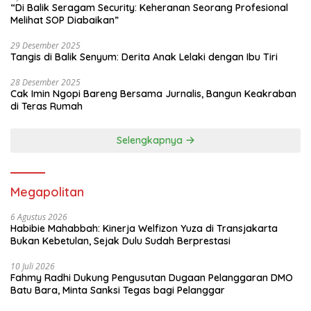
“Di Balik Seragam Security: Keheranan Seorang Profesional
penyelenggaraan Satuan Pelayanan
Melihat SOP Diabaikan”
Pemenuhan Gizi (SPPG), pelayanan
kesehatan gratis, hingga pembangunan
29 Desember 2025
Jembatan Merah Putih Presisi. Selain itu,
Tangis di Balik Senyum: Derita Anak Lelaki dengan Ibu Tiri
Polri terus memperkuat ketahanan
energi nasional melalui penegakan
28 Desember 2025
hukum di sektor minyak dan gas,
Cak Imin Ngopi Bareng Bersama Jurnalis, Bangun Keakraban
pertambangan, serta ketenagalistrikan,
di Teras Rumah
disertai pengamanan objek vital
nasional dan distribusi energi. Upaya
lainnya diwujudkan melalui perlindungan
Selengkapnya
hak-hak pekerja melalui Desk
Ketenagakerjaan Polri serta
peningkatan kualitas sumber daya
manusia melalui pendirian SMA Kemala
Megapolitan
Taruna Bhayangkara. “Seluruh upaya
tersebut merupakan wujud dukungan
6 Agustus 2026
Polri dalam memperkuat ketahanan
Habibie Mahabbah: Kinerja Welfizon Yuza di Transjakarta
pangan dan energi, meningkatkan
Bukan Kebetulan, Sejak Dulu Sudah Berprestasi
kualitas kesehatan dan gizi masyarakat,
memperluas akses infrastruktur, serta
10 Juli 2026
mempersiapkan generasi muda yang
Fahmy Radhi Dukung Pengusutan Dugaan Pelanggaran DMO
unggul,” tutup Wakapolri saat
Batu Bara, Minta Sanksi Tegas bagi Pelanggar
membacakan amanat Kapolri. Melalui