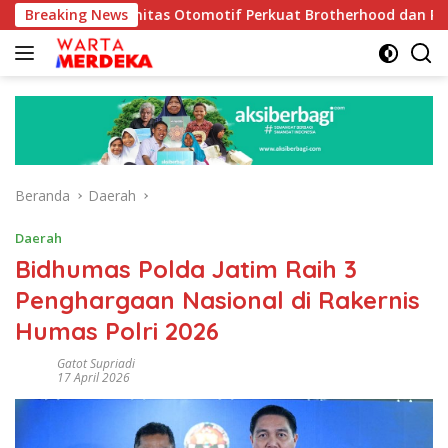
Langsung
Komunitas Otomotif Perkuat Brotherhood dan Persatuan Bangsa
Breaking News
ke
konten
Beranda
Daerah
Daerah
Bidhumas Polda Jatim Raih 3
Penghargaan Nasional di Rakernis
Humas Polri 2026
Gatot Supriadi
17 April 2026