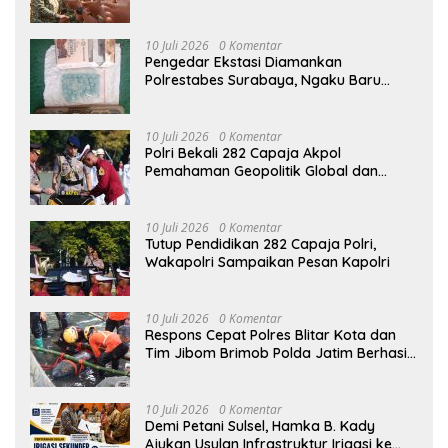
10 Juli 2026
0 Komentar
Pengedar Ekstasi Diamankan
Polrestabes Surabaya, Ngaku Baru
Coba Jualan
10 Juli 2026
0 Komentar
Polri Bekali 282 Capaja Akpol
Pemahaman Geopolitik Global dan
Peran Strategis Menjaga Stabilitas
Nasional WMC|| Semarang – Kepolisian
Negara Republik Indonesia membekali
10 Juli 2026
0 Komentar
282 Calon Perwira Remaja (Capaja)
Tutup Pendidikan 282 Capaja Polri,
Akademi Kepolisian (Akpol) Angkatan
Wakapolri Sampaikan Pesan Kapolri
ke-58 dengan pemahaman mengenai
dinamika geopolitik global, dampaknya
terhadap Indonesia, serta peran
10 Juli 2026
0 Komentar
strategis Polri dalam menjaga stabilitas
Respons Cepat Polres Blitar Kota dan
nasional. Pembekalan tersebut
Tim Jibom Brimob Polda Jatim Berhasil
disampaikan dalam Upacara Penutupan
Evakuasi Bom Udara Aktif
Pendidikan Taruna Akpol Angkatan ke-
58 yang dipimpin Wakil Kepala
10 Juli 2026
0 Komentar
Kepolisian Negara Republik Indonesia
Demi Petani Sulsel, Hamka B. Kady
(Wakapolri) Komjen Pol. Prof. Dr. Dedi
Ajukan Usulan Infrastruktur Irigasi ke