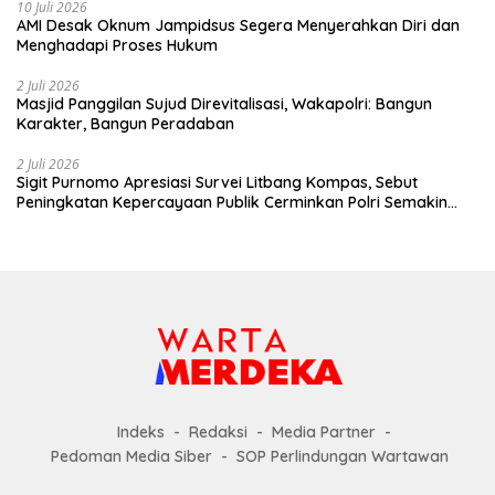
pembekalan tersebut, diharapkan 282
10 Juli 2026
perwira muda lulusan Akpol Angkatan
AMI Desak Oknum Jampidsus Segera Menyerahkan Diri dan
ke-58 tidak hanya memiliki kompetensi
Menghadapi Proses Hukum
teknis sebagai insan Bhayangkara,
tetapi juga memahami tantangan
2 Juli 2026
strategis bangsa sehingga mampu
Masjid Panggilan Sujud Direvitalisasi, Wakapolri: Bangun
menjadi pemimpin Polri yang
Karakter, Bangun Peradaban
profesional, adaptif, berintegritas, dan
siap mengawal kepentingan nasional di
2 Juli 2026
tengah dinamika global. red/tim
Sigit Purnomo Apresiasi Survei Litbang Kompas, Sebut
Peningkatan Kepercayaan Publik Cerminkan Polri Semakin
Profesional dan Dekat dengan Masyarakat
Indeks
Redaksi
Media Partner
Pedoman Media Siber
SOP Perlindungan Wartawan