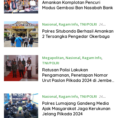
Amankan Komplotan Pencuri
Modus Gembosi Ban Nasabah Bank
Nasional
,
Ragam Info
,
TNI/POLRI
24
September 2024
Polres Situbondo Berhasil Amankan
2 Tersangka Pengedar Okerbaya
Megapolitan
,
Nasional
,
Ragam Info
,
TNI/POLRI
24 September 2024
Ratusan Polisi Lakukan
Pengamanan, Penetapan Nomor
Urut Paslon Pilkada 2024 di Jember
Berjalan Kondusif
Nasional
,
Ragam Info
,
TNI/POLRI
24
September 2024
Polres Lumajang Gandeng Media
Ajak Masyarakat Jaga Kerukunan
Jelang Pilkada 2024