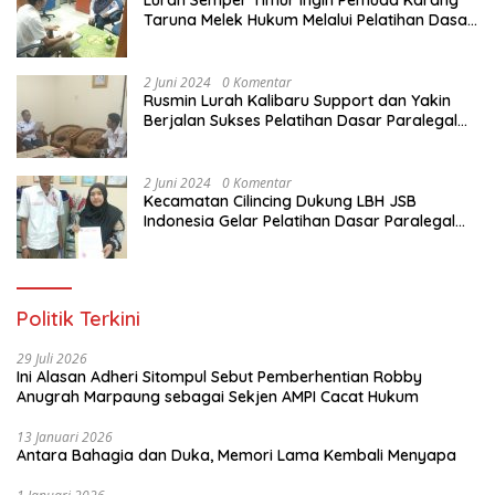
Taruna Melek Hukum Melalui Pelatihan Dasar
Paralegal Gratis Yang Diadakan LBH JSB
Indonesia
2 Juni 2024
0 Komentar
Rusmin Lurah Kalibaru Support dan Yakin
Berjalan Sukses Pelatihan Dasar Paralegal
Gratis Untuk Ratusan Karang Taruna di
Jakarta Utara
2 Juni 2024
0 Komentar
Kecamatan Cilincing Dukung LBH JSB
Indonesia Gelar Pelatihan Dasar Paralegal
Gratis Untuk 150 orang Pemuda Karang
Taruna di Jakarta Utara
Politik Terkini
29 Juli 2026
Ini Alasan Adheri Sitompul Sebut Pemberhentian Robby
Anugrah Marpaung sebagai Sekjen AMPI Cacat Hukum
13 Januari 2026
Antara Bahagia dan Duka, Memori Lama Kembali Menyapa