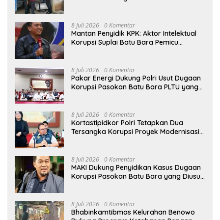
8 Juli 2026
0 Komentar
Mantan Penyidik KPK: Aktor Intelektual
Korupsi Suplai Batu Bara Pemicu
Blackout Listrik Harus Ditangkap
8 Juli 2026
0 Komentar
Pakar Energi Dukung Polri Usut Dugaan
Korupsi Pasokan Batu Bara PLTU yang
Ditaksir Rugikan Negara Rp5 Triliun
8 Juli 2026
0 Komentar
Kortastipidkor Polri Tetapkan Dua
Tersangka Korupsi Proyek Modernisasi
Pabrik Gula Assembagoes
8 Juli 2026
0 Komentar
MAKI Dukung Penyidikan Kasus Dugaan
Korupsi Pasokan Batu Bara yang Diusut
Kortastipidkor Polri
8 Juli 2026
0 Komentar
Bhabinkamtibmas Kelurahan Benowo