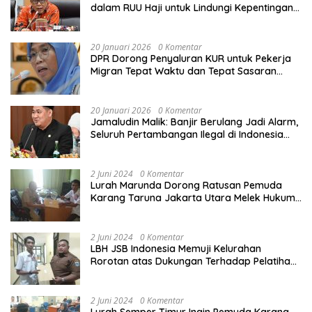
dalam RUU Haji untuk Lindungi Kepentingan
Calon Haji
20 Januari 2026
0 Komentar
DPR Dorong Penyaluran KUR untuk Pekerja
Migran Tepat Waktu dan Tepat Sasaran
demi Perlindungan Ekonomi PMI
20 Januari 2026
0 Komentar
Jamaludin Malik: Banjir Berulang Jadi Alarm,
Seluruh Pertambangan Ilegal di Indonesia
Harus Ditertibkan
2 Juni 2024
0 Komentar
Lurah Marunda Dorong Ratusan Pemuda
Karang Taruna Jakarta Utara Melek Hukum
Melalui Pelatihan Dasar Paralegal Gratis
Yang Diadakan LBH JSB Indonesia
2 Juni 2024
0 Komentar
LBH JSB Indonesia Memuji Kelurahan
Rorotan atas Dukungan Terhadap Pelatihan
Dasar Paralegal Gratis Untuk 150 orang
Pemuda Karang Taruna di Jakarta Utara
2 Juni 2024
0 Komentar
Lurah Semper Timur Ingin Pemuda Karang