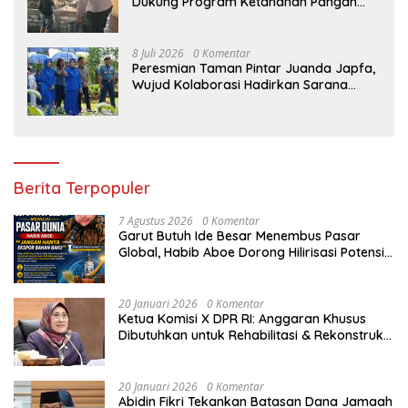
Dukung Program Ketahanan Pangan
Melalui Sambang Peternak Sapi
8 Juli 2026
0 Komentar
Peresmian Taman Pintar Juanda Japfa,
Wujud Kolaborasi Hadirkan Sarana
Edukasi Inspiratif
Berita Terpopuler
7 Agustus 2026
0 Komentar
Garut Butuh Ide Besar Menembus Pasar
Global, Habib Aboe Dorong Hilirisasi Potensi
Daerah
20 Januari 2026
0 Komentar
Ketua Komisi X DPR RI: Anggaran Khusus
Dibutuhkan untuk Rehabilitasi & Rekonstruksi
Sekolah Rusak Akibat Bencana
20 Januari 2026
0 Komentar
Abidin Fikri Tekankan Batasan Dana Jamaah