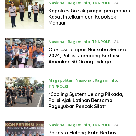
Nasional
,
Ragam Info
,
TNI/POLRI
24
September 2024
Kapolres Gresik pimpin pergantian
Kasat Intelkam dan Kapolsek
Manyar
Nasional
,
Ragam Info
,
TNI/POLRI
24
September 2024
Operasi Tumpas Narkoba Semeru
2024, Polres Jombang Berhasil
Amankan 30 Orang Diduga
Pengedar dan Bandar
Megapolitan
,
Nasional
,
Ragam Info
,
TNI/POLRI
24 September 2024
*Cooling System Jelang Pilkada,
Polisi Ajak Latihan Bersama
Paguyuban Pencak Silat*
Nasional
,
Ragam Info
,
TNI/POLRI
24
September 2024
Polresta Malang Kota Berhasil