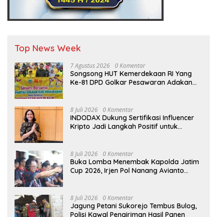
Top News Week
7 Agustus 2026
0 Komentar
Songsong HUT Kemerdekaan RI Yang
Ke-81 DPD Golkar Pesawaran Adakan
Acara Bertema “Senam Bersama
Golkar”
8 Juli 2026
0 Komentar
INDODAX Dukung Sertifikasi Influencer
Kripto Jadi Langkah Positif untuk
Bangun Ekosistem yang Lebih Sehat
8 Juli 2026
0 Komentar
Buka Lomba Menembak Kapolda Jatim
Cup 2026, Irjen Pol Nanang Avianto
Tekankan Profesionalisme Penggunaan
Senjata Api
8 Juli 2026
0 Komentar
Jagung Petani Sukorejo Tembus Bulog,
Polisi Kawal Pengiriman Hasil Panen