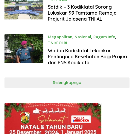
23 September 2024
Satdik – 3 Kodiklatal Sorong
Luluskan 99 Tamtama Remaja
Prajurit Jalasena TNI AL
Megapolitan
,
Nasional
,
Ragam Info
,
TNI/POLRI
23 September 2024
Wadan Kodiklatal Tekankan
Pentingnya Kesehatan Bagi Prajurit
dan PNS Kodiklatal
Selengkapnya