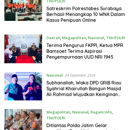
TNI/POLRI
24 September 2024
Satreskrim Polrestabes Surabaya
Berhasil Menangkap 10 WNA Dalam
Kasus Penipuan Online
Daerah
,
Megapolitan
,
Nasional
,
TNI/POLRI
24 September 2024
Terima Pengurus FKPPI, Ketua MPR
Bamsoet Terima Aspirasi
Penyempurnaan UUD NRI 1945
Nasional
24 September 2024
Subhanallah, Waka DPD GRIB Riau
Syahrial Khairullah Bangun Masjid
Ali Rahmad Wujudkan Keinginan
Almarmuh Ayah Tercinta
Megapolitan
,
Nasional
,
Ragam Info
,
TNI/POLRI
23 September 2024
Ditlantas Polda Jatim Gelar