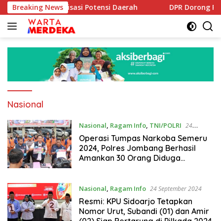
Langsung
ilirisasi Potensi Daerah
Breaking News
DPR Dorong Program PTSL dan
ke
konten
Nasional
Nasional
,
Ragam Info
,
TNI/POLRI
24
September 2024
Operasi Tumpas Narkoba Semeru
2024, Polres Jombang Berhasil
Amankan 30 Orang Diduga
Pengedar dan Bandar
Nasional
,
Ragam Info
24 September 2024
Resmi: KPU Sidoarjo Tetapkan
Nomor Urut, Subandi (01) dan Amir