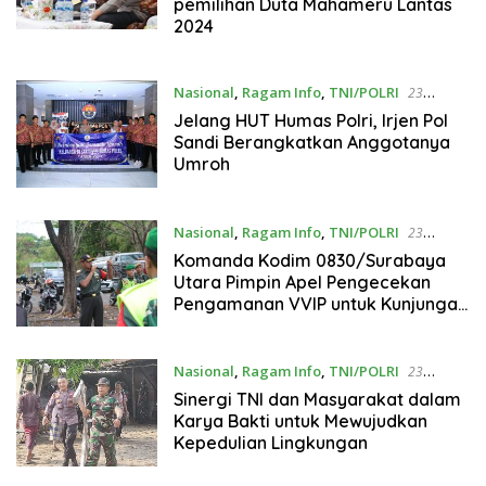
pemilihan Duta Mahameru Lantas
2024
Nasional
,
Ragam Info
,
TNI/POLRI
23
September 2024
Jelang HUT Humas Polri, Irjen Pol
Sandi Berangkatkan Anggotanya
Umroh
Nasional
,
Ragam Info
,
TNI/POLRI
23
September 2024
Komanda Kodim 0830/Surabaya
Utara Pimpin Apel Pengecekan
Pengamanan VVIP untuk Kunjungan
Presiden RI
Nasional
,
Ragam Info
,
TNI/POLRI
23
September 2024
Sinergi TNI dan Masyarakat dalam
Karya Bakti untuk Mewujudkan
Kepedulian Lingkungan