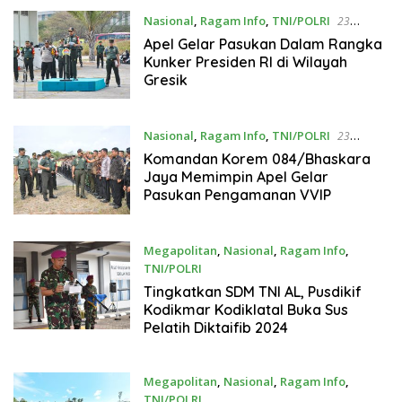
Nasional
,
Ragam Info
,
TNI/POLRI
23
September 2024
Apel Gelar Pasukan Dalam Rangka
Kunker Presiden RI di Wilayah
Gresik
Nasional
,
Ragam Info
,
TNI/POLRI
23
September 2024
Komandan Korem 084/Bhaskara
Jaya Memimpin Apel Gelar
Pasukan Pengamanan VVIP
Megapolitan
,
Nasional
,
Ragam Info
,
TNI/POLRI
23 September 2024
Tingkatkan SDM TNI AL, Pusdikif
Kodikmar Kodiklatal Buka Sus
Pelatih Diktaifib 2024
Megapolitan
,
Nasional
,
Ragam Info
,
TNI/POLRI