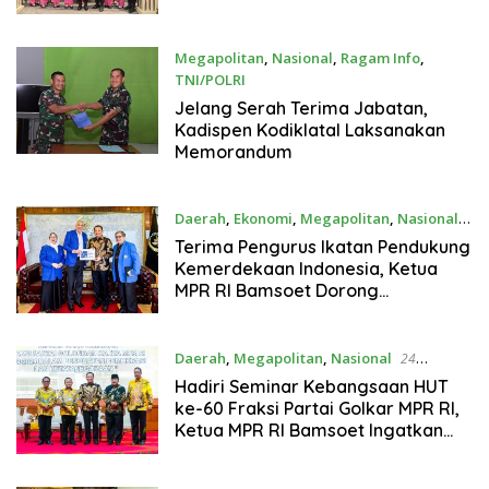
warga Desa Rembang Kec.
Rembang. Bangil Pasuruan
Megapolitan
,
Nasional
,
Ragam Info
,
TNI/POLRI
24 September 2024
Jelang Serah Terima Jabatan,
Kadispen Kodiklatal Laksanakan
Memorandum
Daerah
,
Ekonomi
,
Megapolitan
,
Nasional
24 September 2024
Terima Pengurus Ikatan Pendukung
Kemerdekaan Indonesia, Ketua
MPR RI Bamsoet Dorong
Peningkatan Pemberdayaan UMKM
Daerah
,
Megapolitan
,
Nasional
24
September 2024
Hadiri Seminar Kebangsaan HUT
ke-60 Fraksi Partai Golkar MPR RI,
Ketua MPR RI Bamsoet Ingatkan
Pentingnya Rekonsiliasi Antar Anak
Bangsa