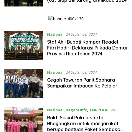
(02) Siap Bertarung di Pilkada 2024
Nasional
24 September 2024
Staf Ahli Bupati Kampar Readel
Fitri Hadiri Deklarasi Pilkada Damai
Provinsi Riau Tahun 2024
Nasional
24 September 2024
Cegah Tawuran Panit Sabhara
Sampaikan Imbauan Ke Pelajar
Nasional
,
Ragam Info
,
TNI/POLRI
24
September 2024
Bakti Sosial Polri beserta
Bhayangkari untuk masyarakat
berupa bantuan Paket Sembako