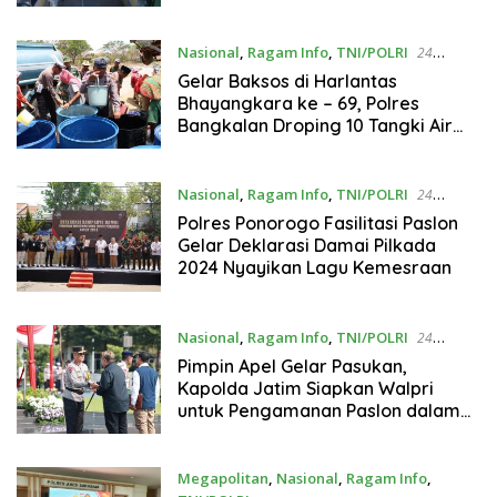
Nasional
,
Ragam Info
,
TNI/POLRI
24
September 2024
Gelar Baksos di Harlantas
Bhayangkara ke – 69, Polres
Bangkalan Droping 10 Tangki Air
Bersih di 2 Desa
Nasional
,
Ragam Info
,
TNI/POLRI
24
September 2024
Polres Ponorogo Fasilitasi Paslon
Gelar Deklarasi Damai Pilkada
2024 Nyayikan Lagu Kemesraan
Nasional
,
Ragam Info
,
TNI/POLRI
24
September 2024
Pimpin Apel Gelar Pasukan,
Kapolda Jatim Siapkan Walpri
untuk Pengamanan Paslon dalam
Pilkada Jatim 2024
Megapolitan
,
Nasional
,
Ragam Info
,