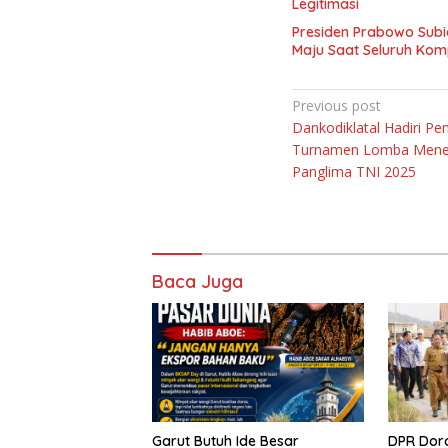
Legitimasi
Presiden Prabowo Subi
Maju Saat Seluruh Ko
Navigasi
Previous post
Dankodiklatal Hadiri P
pos
Turnamen Lomba Mene
Panglima TNI 2025
Baca Juga
Garut Butuh Ide Besar
DPR Dor