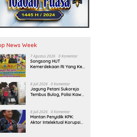
op News Week
7 Agustus 2026
0 Komentar
Songsong HUT
Kemerdekaan RI Yang Ke-
81 DPD Golkar Pesawaran
Adakan Acara Bertema
“Senam Bersama Golkar”
8 Juli 2026
0 Komentar
Jagung Petani Sukorejo
Tembus Bulog, Polisi Kawal
Pengiriman Hasil Panen
8 Juli 2026
0 Komentar
Mantan Penyidik KPK:
Aktor Intelektual Korupsi
Suplai Batu Bara Pemicu
Blackout Listrik Harus