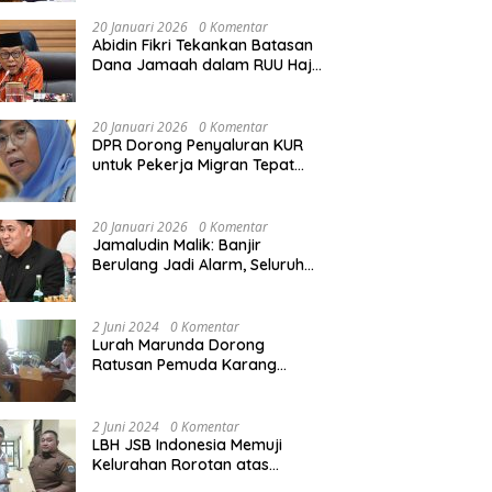
Rekonstruksi Sekolah Rusak
Akibat Bencana
20 Januari 2026
0 Komentar
Abidin Fikri Tekankan Batasan
Dana Jamaah dalam RUU Haji
untuk Lindungi Kepentingan
Calon Haji
20 Januari 2026
0 Komentar
DPR Dorong Penyaluran KUR
untuk Pekerja Migran Tepat
Waktu dan Tepat Sasaran
demi Perlindungan Ekonomi
PMI
20 Januari 2026
0 Komentar
Jamaludin Malik: Banjir
Berulang Jadi Alarm, Seluruh
Pertambangan Ilegal di
Indonesia Harus Ditertibkan
2 Juni 2024
0 Komentar
Lurah Marunda Dorong
Ratusan Pemuda Karang
Taruna Jakarta Utara Melek
Hukum Melalui Pelatihan Dasar
Paralegal Gratis Yang
2 Juni 2024
0 Komentar
Diadakan LBH JSB Indonesia
LBH JSB Indonesia Memuji
Kelurahan Rorotan atas
Dukungan Terhadap Pelatihan