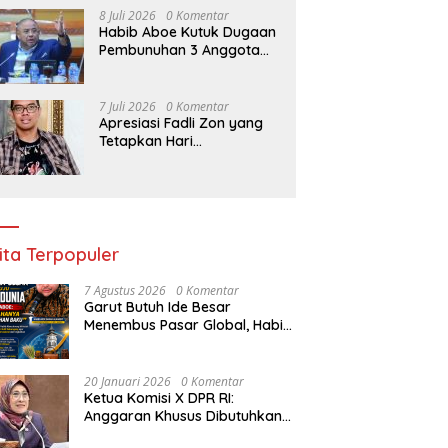
8 Juli 2026
0 Komentar
Habib Aboe Kutuk Dugaan
Pembunuhan 3 Anggota
Polres Katingan oleh
Komplotan Narkoba
7 Juli 2026
0 Komentar
Apresiasi Fadli Zon yang
Tetapkan Hari
Kepercayaan Terhadap
Tuhan Yang Maha Esa,
Hizkia: Pelaksanaan
Amanat Konstitusi
ita Terpopuler
7 Agustus 2026
0 Komentar
Garut Butuh Ide Besar
Menembus Pasar Global, Habib
Aboe Dorong Hilirisasi Potensi
Daerah
20 Januari 2026
0 Komentar
Ketua Komisi X DPR RI:
Anggaran Khusus Dibutuhkan
untuk Rehabilitasi &