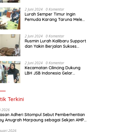
Dasar Paralegal Gratis Untuk
150 orang Pemuda Karang
2 Juni 2024
0 Komentar
Taruna di Jakarta Utara
Lurah Semper Timur Ingin
Pemuda Karang Taruna Melek
Hukum Melalui Pelatihan Dasar
Paralegal Gratis Yang
Diadakan LBH JSB Indonesia
2 Juni 2024
0 Komentar
Rusmin Lurah Kalibaru Support
dan Yakin Berjalan Sukses
Pelatihan Dasar Paralegal
Gratis Untuk Ratusan Karang
Taruna di Jakarta Utara
2 Juni 2024
0 Komentar
Kecamatan Cilincing Dukung
LBH JSB Indonesia Gelar
Pelatihan Dasar Paralegal
Gratis Untuk 150 orang
Pemuda Karang Taruna di
Jakarta Utara
tik Terkini
li 2026
Alasan Adheri Sitompul Sebut Pemberhentian
y Anugrah Marpaung sebagai Sekjen AMPI
at Hukum
nuari 2026