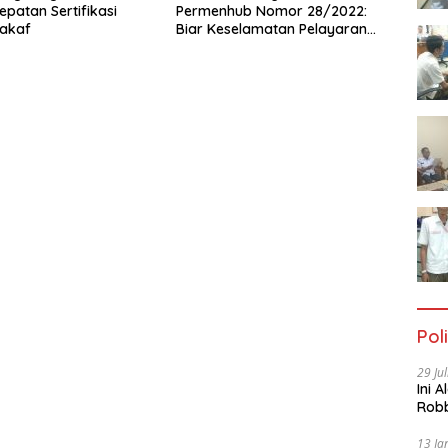
epatan Sertifikasi
Permenhub Nomor 28/2022:
akaf
Biar Keselamatan Pelayaran
Tak Lagi Hanya Bertumpu
pada Administrasi SPB
Poli
29 Ju
Ini 
Robb
Cac
13 Ja