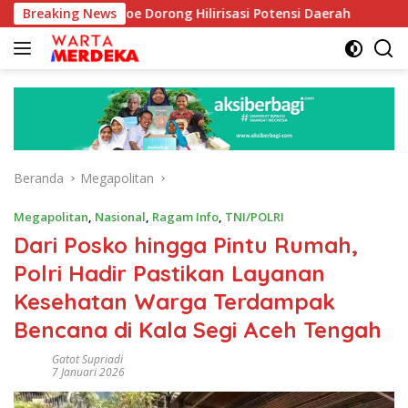
Langsung
b Aboe Dorong Hilirisasi Potensi Daerah
Breaking News
DPR Dorong Pr
ke
konten
Beranda
Megapolitan
Megapolitan
,
Nasional
,
Ragam Info
,
TNI/POLRI
Dari Posko hingga Pintu Rumah,
Polri Hadir Pastikan Layanan
Kesehatan Warga Terdampak
Bencana di Kala Segi Aceh Tengah
Gatot Supriadi
7 Januari 2026