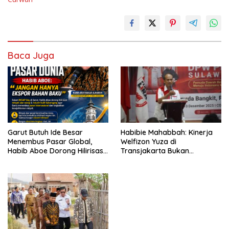
Baca Juga
Garut Butuh Ide Besar
Habibie Mahabbah: Kinerja
Menembus Pasar Global,
Welfizon Yuza di
Habib Aboe Dorong Hilirisasi
Transjakarta Bukan
Potensi Daerah
Kebetulan, Sejak Dulu Sudah
Berprestasi