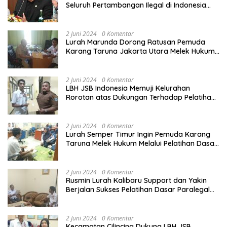
Seluruh Pertambangan Ilegal di Indonesia
Harus Ditertibkan
2 Juni 2024
0 Komentar
Lurah Marunda Dorong Ratusan Pemuda
Karang Taruna Jakarta Utara Melek Hukum
Melalui Pelatihan Dasar Paralegal Gratis
Yang Diadakan LBH JSB Indonesia
2 Juni 2024
0 Komentar
LBH JSB Indonesia Memuji Kelurahan
Rorotan atas Dukungan Terhadap Pelatihan
Dasar Paralegal Gratis Untuk 150 orang
Pemuda Karang Taruna di Jakarta Utara
2 Juni 2024
0 Komentar
Lurah Semper Timur Ingin Pemuda Karang
Taruna Melek Hukum Melalui Pelatihan Dasar
Paralegal Gratis Yang Diadakan LBH JSB
Indonesia
2 Juni 2024
0 Komentar
Rusmin Lurah Kalibaru Support dan Yakin
Berjalan Sukses Pelatihan Dasar Paralegal
Gratis Untuk Ratusan Karang Taruna di
Jakarta Utara
2 Juni 2024
0 Komentar
Kecamatan Cilincing Dukung LBH JSB