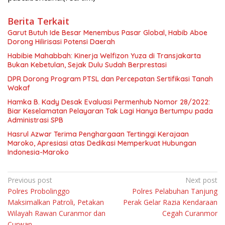
Berita Terkait
Garut Butuh Ide Besar Menembus Pasar Global, Habib Aboe
Dorong Hilirisasi Potensi Daerah
Habibie Mahabbah: Kinerja Welfizon Yuza di Transjakarta
Bukan Kebetulan, Sejak Dulu Sudah Berprestasi
DPR Dorong Program PTSL dan Percepatan Sertifikasi Tanah
Wakaf
Hamka B. Kady Desak Evaluasi Permenhub Nomor 28/2022:
Biar Keselamatan Pelayaran Tak Lagi Hanya Bertumpu pada
Administrasi SPB
Hasrul Azwar Terima Penghargaan Tertinggi Kerajaan
Maroko, Apresiasi atas Dedikasi Memperkuat Hubungan
Indonesia-Maroko
Navigasi
Previous post
Next post
Polres Probolinggo
Polres Pelabuhan Tanjung
pos
Maksimalkan Patroli, Petakan
Perak Gelar Razia Kendaraan
Wilayah Rawan Curanmor dan
Cegah Curanmor
Curwan