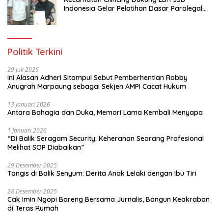
Indonesia Gelar Pelatihan Dasar Paralegal
Gratis Untuk 150 orang Pemuda Karang
Taruna di Jakarta Utara
Politik Terkini
29 Juli 2026
Ini Alasan Adheri Sitompul Sebut Pemberhentian Robby
Anugrah Marpaung sebagai Sekjen AMPI Cacat Hukum
13 Januari 2026
Antara Bahagia dan Duka, Memori Lama Kembali Menyapa
1 Januari 2026
“Di Balik Seragam Security: Keheranan Seorang Profesional
Melihat SOP Diabaikan”
29 Desember 2025
Tangis di Balik Senyum: Derita Anak Lelaki dengan Ibu Tiri
28 Desember 2025
Cak Imin Ngopi Bareng Bersama Jurnalis, Bangun Keakraban
di Teras Rumah