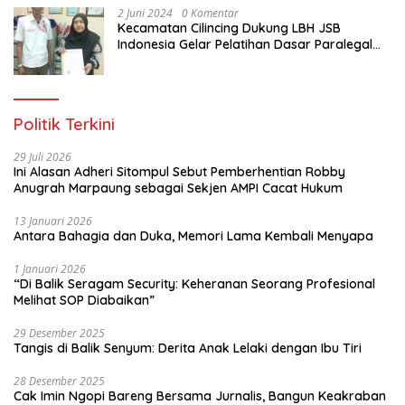
2 Juni 2024
0 Komentar
Kecamatan Cilincing Dukung LBH JSB
Indonesia Gelar Pelatihan Dasar Paralegal
Gratis Untuk 150 orang Pemuda Karang
Taruna di Jakarta Utara
Politik Terkini
29 Juli 2026
Ini Alasan Adheri Sitompul Sebut Pemberhentian Robby
Anugrah Marpaung sebagai Sekjen AMPI Cacat Hukum
13 Januari 2026
Antara Bahagia dan Duka, Memori Lama Kembali Menyapa
1 Januari 2026
“Di Balik Seragam Security: Keheranan Seorang Profesional
Melihat SOP Diabaikan”
29 Desember 2025
Tangis di Balik Senyum: Derita Anak Lelaki dengan Ibu Tiri
28 Desember 2025
Cak Imin Ngopi Bareng Bersama Jurnalis, Bangun Keakraban