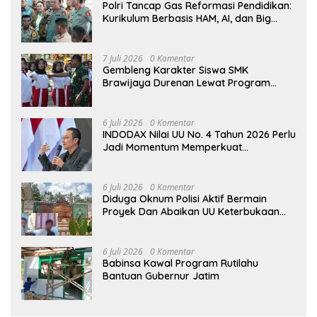
Polri Tancap Gas Reformasi Pendidikan:
Kurikulum Berbasis HAM, AI, dan Big
Data Siap Berlaku 2027
7 Juli 2026
0 Komentar
Gembleng Karakter Siswa SMK
Brawijaya Durenan Lewat Program
Ketarunaan
6 Juli 2026
0 Komentar
INDODAX Nilai UU No. 4 Tahun 2026 Perlu
Jadi Momentum Memperkuat
Kedaulatan Ekosistem Kripto Indonesia
6 Juli 2026
0 Komentar
Diduga Oknum Polisi Aktif Bermain
Proyek Dan Abaikan UU Keterbukaan
Informasi Publik (KIP)
6 Juli 2026
0 Komentar
Babinsa Kawal Program Rutilahu
Bantuan Gubernur Jatim