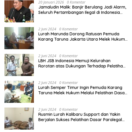
20 Januari 2026
0 Komentar
Jamaludin Malik: Banjir Berulang Jadi Alarm,
Seluruh Pertambangan Ilegal di Indonesia
Harus Ditertibkan
2 Juni 2024
0 Komentar
Lurah Marunda Dorong Ratusan Pemuda
Karang Taruna Jakarta Utara Melek Hukum
Melalui Pelatihan Dasar Paralegal Gratis
Yang Diadakan LBH JSB Indonesia
2 Juni 2024
0 Komentar
LBH JSB Indonesia Memuji Kelurahan
Rorotan atas Dukungan Terhadap Pelatihan
Dasar Paralegal Gratis Untuk 150 orang
Pemuda Karang Taruna di Jakarta Utara
2 Juni 2024
0 Komentar
Lurah Semper Timur Ingin Pemuda Karang
Taruna Melek Hukum Melalui Pelatihan Dasar
Paralegal Gratis Yang Diadakan LBH JSB
Indonesia
2 Juni 2024
0 Komentar
Rusmin Lurah Kalibaru Support dan Yakin
Berjalan Sukses Pelatihan Dasar Paralegal
Gratis Untuk Ratusan Karang Taruna di
Jakarta Utara