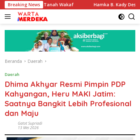
Langsung
tifikasi Tanah Wakaf
Breaking News
Hamka B. Kady Desak Evaluasi Pe
ke
konten
Beranda
Daerah
Daerah
Dhima Akhyar Resmi Pimpin PDP
Kahyangan, Heru MAKI Jatim:
Saatnya Bangkit Lebih Profesional
dan Maju
Gatot Supriadi
13 Mei 2026