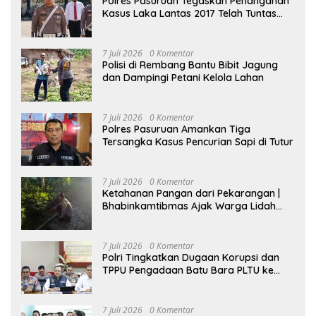
Polres Pasuruan Tegaskan Penanganan
Kasus Laka Lantas 2017 Telah Tuntas
dan Berkekuatan Hukum Tetap
7 Juli 2026
0 Komentar
Polisi di Rembang Bantu Bibit Jagung
dan Dampingi Petani Kelola Lahan
7 Juli 2026
0 Komentar
Polres Pasuruan Amankan Tiga
Tersangka Kasus Pencurian Sapi di Tutur
7 Juli 2026
0 Komentar
Ketahanan Pangan dari Pekarangan |
Bhabinkamtibmas Ajak Warga Lidah
Wetan Budidaya Singkong
7 Juli 2026
0 Komentar
Polri Tingkatkan Dugaan Korupsi dan
TPPU Pengadaan Batu Bara PLTU ke
Tahap Penyidikan, Kerugian Negara
Diindikasikan Capai Rp5 Triliun
7 Juli 2026
0 Komentar