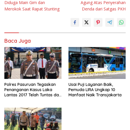
Diduga Main Gim dan
Agung Atas Penyerahan
Merokok Saat Rapat Stunting
Denda dari Satgas PKH
Baca Juga
Polres Pasuruan Tegaskan
Usai Puji Layanan Baik,
Penanganan Kasus Laka
Pemuda LIRA Ungkap 10
Lantas 2017 Telah Tuntas dan
Manfaat Naik Transjakarta
Berkekuatan Hukum Tetap