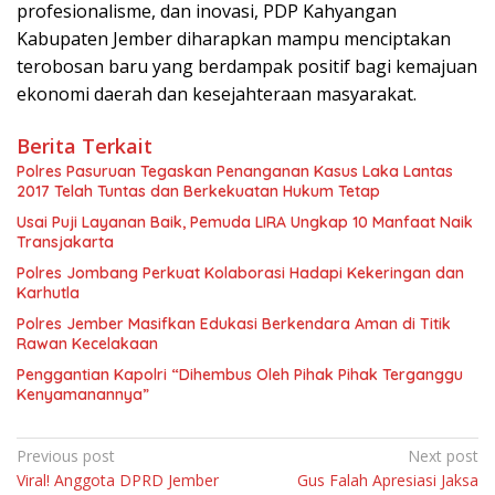
profesionalisme, dan inovasi, PDP Kahyangan
Kabupaten Jember diharapkan mampu menciptakan
terobosan baru yang berdampak positif bagi kemajuan
ekonomi daerah dan kesejahteraan masyarakat.
Berita Terkait
Polres Pasuruan Tegaskan Penanganan Kasus Laka Lantas
2017 Telah Tuntas dan Berkekuatan Hukum Tetap
Usai Puji Layanan Baik, Pemuda LIRA Ungkap 10 Manfaat Naik
Transjakarta
Polres Jombang Perkuat Kolaborasi Hadapi Kekeringan dan
Karhutla
Polres Jember Masifkan Edukasi Berkendara Aman di Titik
Rawan Kecelakaan
Penggantian Kapolri “Dihembus Oleh Pihak Pihak Terganggu
Kenyamanannya”
Navigasi
Previous post
Next post
Viral! Anggota DPRD Jember
Gus Falah Apresiasi Jaksa
pos