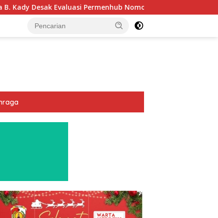
i Permenhub Nomor 28/2022: Biar Keselamatan Pelayaran Tak 
hraga