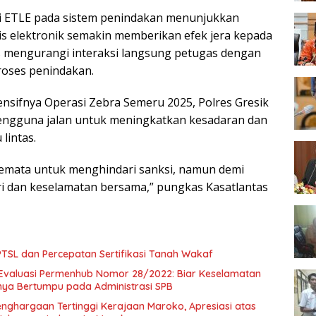
si ETLE pada sistem penindakan menunjukkan
is elektronik semakin memberikan efek jera kepada
s mengurangi interaksi langsung petugas dengan
roses penindakan.
nsifnya Operasi Zebra Semeru 2025, Polres Gresik
engguna jalan untuk meningkatkan kesadaran dan
 lintas.
emata untuk menghindari sanksi, namun demi
ri dan keselamatan bersama,” pungkas Kasatlantas
SL dan Percepatan Sertifikasi Tanah Wakaf
Evaluasi Permenhub Nomor 28/2022: Biar Keselamatan
nya Bertumpu pada Administrasi SPB
enghargaan Tertinggi Kerajaan Maroko, Apresiasi atas