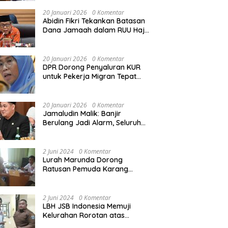
Rekonstruksi Sekolah Rusak
Akibat Bencana
20 Januari 2026
0 Komentar
Abidin Fikri Tekankan Batasan
Dana Jamaah dalam RUU Haji
untuk Lindungi Kepentingan
Calon Haji
20 Januari 2026
0 Komentar
DPR Dorong Penyaluran KUR
untuk Pekerja Migran Tepat
Waktu dan Tepat Sasaran
demi Perlindungan Ekonomi
PMI
20 Januari 2026
0 Komentar
Jamaludin Malik: Banjir
Berulang Jadi Alarm, Seluruh
Pertambangan Ilegal di
Indonesia Harus Ditertibkan
2 Juni 2024
0 Komentar
Lurah Marunda Dorong
Ratusan Pemuda Karang
Taruna Jakarta Utara Melek
Hukum Melalui Pelatihan Dasar
Paralegal Gratis Yang
2 Juni 2024
0 Komentar
Diadakan LBH JSB Indonesia
LBH JSB Indonesia Memuji
Kelurahan Rorotan atas
Dukungan Terhadap Pelatihan