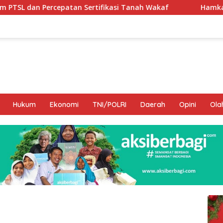
Sertifikasi Tanah Wakaf
Hamka B. Kady Desak Evaluas
Hukum
Ekonomi
TNI/POLRI
Daerah
Opini
Ola
I