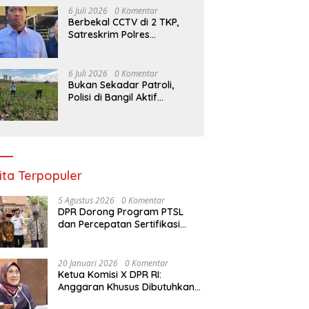
Trauma Healing di Intan
6 Juli 2026
0 Komentar
Jaya
Berbekal CCTV di 2 TKP,
Satreskrim Polres
Bangkalan Ciduk Pelaku
Maling Motor Saat Tidur
Nyenyak di Sidoarjo
6 Juli 2026
0 Komentar
Bukan Sekadar Patroli,
Polisi di Bangil Aktif
Dampingi Petani Jagung
Menuju Panen Maksimal
ita Terpopuler
5 Agustus 2026
0 Komentar
DPR Dorong Program PTSL
dan Percepatan Sertifikasi
Tanah Wakaf
20 Januari 2026
0 Komentar
Ketua Komisi X DPR RI:
Anggaran Khusus Dibutuhkan
untuk Rehabilitasi &