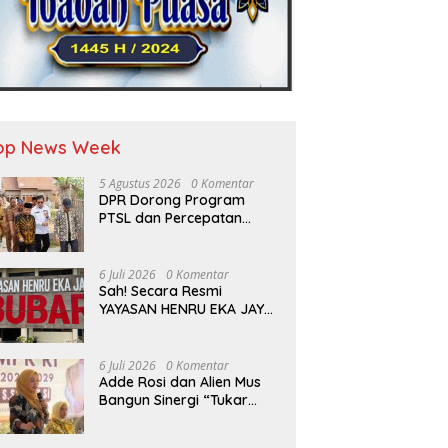
op News Week
5 Agustus 2026
0 Komentar
DPR Dorong Program
PTSL dan Percepatan
Sertifikasi Tanah Wakaf
6 Juli 2026
0 Komentar
Sah! Secara Resmi
YAYASAN HENRU EKA JAYA
Resmi Dibubarkan Sesuai
Hukum
6 Juli 2026
0 Komentar
Adde Rosi dan Alien Mus
Bangun Sinergi “Tukar
Program”, Kolaborasi
Lintas Komisi DPR RI untuk