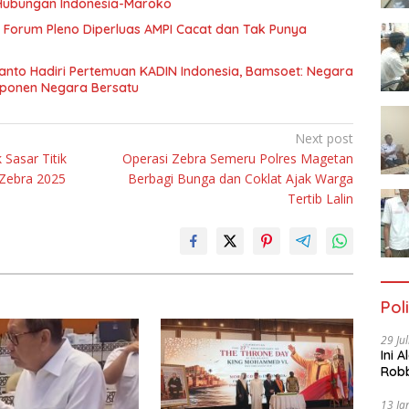
Hubungan Indonesia-Maroko
Forum Pleno Diperluas AMPI Cacat dan Tak Punya
anto Hadiri Pertemuan KADIN Indonesia, Bamsoet: Negara
mponen Negara Bersatu
Next post
 Sasar Titik
Operasi Zebra Semeru Polres Magetan
Zebra 2025
Berbagi Bunga dan Coklat Ajak Warga
Tertib Lalin
Poli
29 Ju
Ini 
Robb
Cac
13 Ja