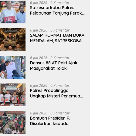
Perkuat Pendidikan dan
6 Juli 2026
0 Komentar
Pertanian
Satresnarkoba Polres
Pelabuhan Tanjung Perak
Tangkap Kurir Sabu Baru
Dua Pekan Beraksi di
Kenjeran
6 Juli 2026
0 Komentar
SALAM HORMAT DAN DUKA
MENDALAM, SATRESKOBA
POLRES PELABUHAN
TANJUNG PERAK BERDUKA
ATAS GUGURNYA TIGA
6 Juli 2026
0 Komentar
PAHLAWAN PEMBERANTAS
Densus 88 AT Polri Ajak
NARKOBA DI KATINGAN
Masyarakat Tolak
Radikalisme dan Bullying
melalui Kampanye Edukasi
di Car Free Day Makassar
6 Juli 2026
0 Komentar
Polres Probolinggo
Ungkap Misteri Penemuan
Jenazah di Dalam Sumur,
Dua Tersangka
Diamankan
6 Juli 2026
0 Komentar
Bantuan Presiden RI
Disalurkan kepada
Pengungsi Agisiga, Satgas
Ops Damai Cartenz Gelar