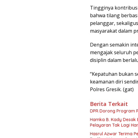
Tingginya kontribu
bahwa tilang berbas
pelanggar, sekaligu
masyarakat dalam p
Dengan semakin inte
mengajak seluruh p
disiplin dalam berlalu
“Kepatuhan bukan s
keamanan diri sendi
Polres Gresik. (gat)
Berita Terkait
DPR Dorong Program PT
Hamka B. Kady Desak 
Pelayaran Tak Lagi Ha
Hasrul Azwar Terima P