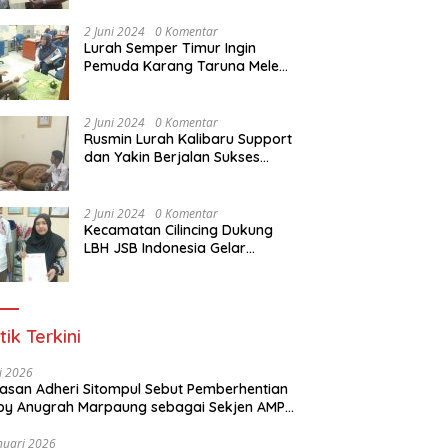
Dasar Paralegal Gratis Untuk
150 orang Pemuda Karang
2 Juni 2024
0 Komentar
Taruna di Jakarta Utara
Lurah Semper Timur Ingin
Pemuda Karang Taruna Melek
Hukum Melalui Pelatihan Dasar
Paralegal Gratis Yang
Diadakan LBH JSB Indonesia
2 Juni 2024
0 Komentar
Rusmin Lurah Kalibaru Support
dan Yakin Berjalan Sukses
Pelatihan Dasar Paralegal
Gratis Untuk Ratusan Karang
Taruna di Jakarta Utara
2 Juni 2024
0 Komentar
Kecamatan Cilincing Dukung
LBH JSB Indonesia Gelar
Pelatihan Dasar Paralegal
Gratis Untuk 150 orang
Pemuda Karang Taruna di
Jakarta Utara
tik Terkini
li 2026
Alasan Adheri Sitompul Sebut Pemberhentian
y Anugrah Marpaung sebagai Sekjen AMPI
at Hukum
nuari 2026