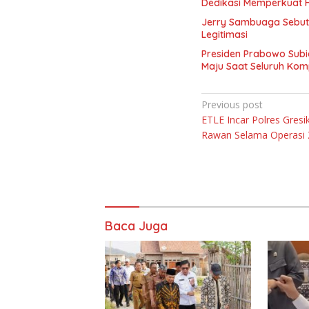
Dedikasi Memperkuat 
Jerry Sambuaga Sebut 
Legitimasi
Presiden Prabowo Subi
Maju Saat Seluruh Ko
Navigasi
Previous post
ETLE Incar Polres Gresik
pos
Rawan Selama Operasi 
Baca Juga