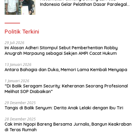
Indonesia Gelar Pelatihan Dasar Paralegal
Gratis Untuk 150 orang Pemuda Karang
Taruna di Jakarta Utara
Politik Terkini
29 Juli 2026
Ini Alasan Adheri Sitompul Sebut Pemberhentian Robby
Anugrah Marpaung sebagai Sekjen AMPI Cacat Hukum
13 Januari 2026
Antara Bahagia dan Duka, Memori Lama Kembali Menyapa
1 Januari 2026
“Di Balik Seragam Security: Keheranan Seorang Profesional
Melihat SOP Diabaikan”
29 Desember 2025
Tangis di Balik Senyum: Derita Anak Lelaki dengan Ibu Tiri
28 Desember 2025
Cak Imin Ngopi Bareng Bersama Jurnalis, Bangun Keakraban
di Teras Rumah