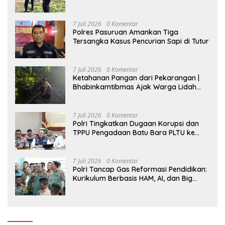
7 Juli 2026
0 Komentar
Polres Pasuruan Amankan Tiga
Tersangka Kasus Pencurian Sapi di Tutur
7 Juli 2026
0 Komentar
Ketahanan Pangan dari Pekarangan |
Bhabinkamtibmas Ajak Warga Lidah
Wetan Budidaya Singkong
7 Juli 2026
0 Komentar
Polri Tingkatkan Dugaan Korupsi dan
TPPU Pengadaan Batu Bara PLTU ke
Tahap Penyidikan, Kerugian Negara
Diindikasikan Capai Rp5 Triliun
7 Juli 2026
0 Komentar
Polri Tancap Gas Reformasi Pendidikan:
Kurikulum Berbasis HAM, AI, dan Big
Data Siap Berlaku 2027