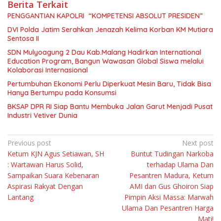
Berita Terkait
PENGGANTIAN KAPOLRI “KOMPETENSI ABSOLUT PRESIDEN”
DVI Polda Jatim Serahkan Jenazah Kelima Korban KM Mutiara
Sentosa II
SDN Mulyoagung 2 Dau Kab.Malang Hadirkan International
Education Program, Bangun Wawasan Global Siswa melalui
Kolaborasi Internasional
Pertumbuhan Ekonomi Perlu Diperkuat Mesin Baru, Tidak Bisa
Hanya Bertumpu pada Konsumsi
BKSAP DPR RI Siap Bantu Membuka Jalan Garut Menjadi Pusat
Industri Vetiver Dunia
Navigasi
Previous post
Next post
Ketum KJN Agus Setiawan, SH
Buntut Tudingan Narkoba
pos
: Wartawan Harus Solid,
terhadap Ulama Dan
Sampaikan Suara Kebenaran
Pesantren Madura, Ketum
Aspirasi Rakyat Dengan
AMI dan Gus Ghoiron Siap
Lantang
Pimpin Aksi Massa: Marwah
Ulama Dan Pesantren Harga
Mati!