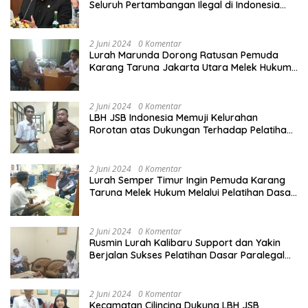
Seluruh Pertambangan Ilegal di Indonesia
Harus Ditertibkan
2 Juni 2024
0 Komentar
Lurah Marunda Dorong Ratusan Pemuda
Karang Taruna Jakarta Utara Melek Hukum
Melalui Pelatihan Dasar Paralegal Gratis
Yang Diadakan LBH JSB Indonesia
2 Juni 2024
0 Komentar
LBH JSB Indonesia Memuji Kelurahan
Rorotan atas Dukungan Terhadap Pelatihan
Dasar Paralegal Gratis Untuk 150 orang
Pemuda Karang Taruna di Jakarta Utara
2 Juni 2024
0 Komentar
Lurah Semper Timur Ingin Pemuda Karang
Taruna Melek Hukum Melalui Pelatihan Dasar
Paralegal Gratis Yang Diadakan LBH JSB
Indonesia
2 Juni 2024
0 Komentar
Rusmin Lurah Kalibaru Support dan Yakin
Berjalan Sukses Pelatihan Dasar Paralegal
Gratis Untuk Ratusan Karang Taruna di
Jakarta Utara
2 Juni 2024
0 Komentar
Kecamatan Cilincing Dukung LBH JSB