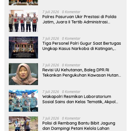
Pembangunan Indonesia
7 Juli 2026
0 Komentar
Polres Pasuruan Ukir Prestasi di Polda
Jatim, Juara II Tertib Administrasi
Pelaporan DORS Dan Ungkap Kasus
7 Juli 2026
0 Komentar
Tiga Personel Polri Gugur Saat Bertugas
Ungkap Kasus Narkoba di Katingan,
Dianugerahi Kenaikan Pangkat Luar
Biasa Anumerta
7 Juli 2026
0 Komentar
Revisi UU Kehutanan, Baleg DPR RI
Tekankan Pengukuhan Kawasan Hutan
Tak Boleh Dilakukan Sepihak
7 Juli 2026
0 Komentar
Wakapolri Resmikan Laboratorium
Sosial Sains dan Kelas Tematik, Akpol
Perkuat Scientific Policing
7 Juli 2026
0 Komentar
Polisi di Rembang Bantu Bibit Jagung
dan Dampingi Petani Kelola Lahan