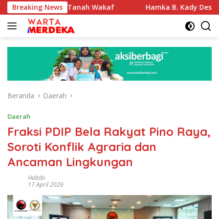
Langsung
ikasi Tanah Wakaf
Breaking News
Hamka B. Kady Desak Evaluasi Perm
ke
konten
Beranda
Daerah
Daerah
Fraksi PDIP Bela Rakyat Pino Raya,
Soroti Konflik Agraria dan
Ancaman Lingkungan
Habibi
17 April 2026