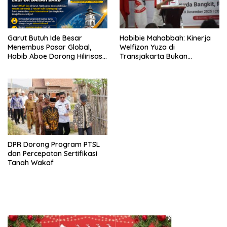
Garut Butuh Ide Besar
Habibie Mahabbah: Kinerja
Menembus Pasar Global,
Welfizon Yuza di
Habib Aboe Dorong Hilirisasi
Transjakarta Bukan
Potensi Daerah
Kebetulan, Sejak Dulu Sudah
Berprestasi
DPR Dorong Program PTSL
dan Percepatan Sertifikasi
Tanah Wakaf