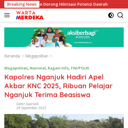
Langsung
Aboe Dorong Hilirisasi Potensi Daerah
Breaking News
DPR Dorong Pro
ke
konten
Beranda
Megapolitan
Megapolitan
,
Nasional
,
Ragam Info
,
TNI/POLRI
Kapolres Nganjuk Hadiri Apel
Akbar KNC 2025, Ribuan Pelajar
Nganjuk Terima Beasiswa
Gatot Supriadi
29 September 2025