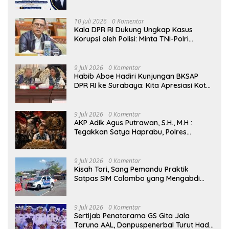
Internasional di Thailand, Siap
Harumkan Nama Indonesia di Kancah
Global
10 Juli 2026
0 Komentar
Kala DPR RI Dukung Ungkap Kasus
Korupsi oleh Polisi: Minta TNI-Polri
hingga Jaksa Solid!
9 Juli 2026
0 Komentar
Habib Aboe Hadiri Kunjungan BKSAP
DPR RI ke Surabaya: Kita Apresiasi Kota
Ini Berhasil Menjadi Salah Satu Wajah
Kemajuan Indonesia
9 Juli 2026
0 Komentar
AKP Adik Agus Putrawan, S.H., M.H :
Tegakkan Satya Haprabu, Polres
Tanjung Perak Nyatakan Perang Tanpa
Kompromi terhadap Kejahatan di
Surabaya.
9 Juli 2026
0 Komentar
Kisah Tori, Sang Pemandu Praktik
Satpas SIM Colombo yang Mengabdi
Sepenuh Hati Selama Lebih dari Satu
Dekade
9 Juli 2026
0 Komentar
Sertijab Penatarama GS Gita Jala
Taruna AAL, Danpuspenerbal Turut Hadir