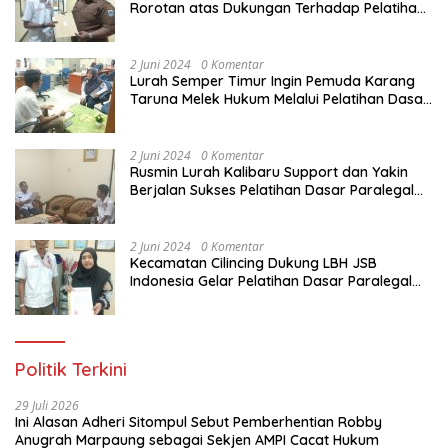
Rorotan atas Dukungan Terhadap Pelatihan
Dasar Paralegal Gratis Untuk 150 orang
Pemuda Karang Taruna di Jakarta Utara
2 Juni 2024
0 Komentar
Lurah Semper Timur Ingin Pemuda Karang
Taruna Melek Hukum Melalui Pelatihan Dasar
Paralegal Gratis Yang Diadakan LBH JSB
Indonesia
2 Juni 2024
0 Komentar
Rusmin Lurah Kalibaru Support dan Yakin
Berjalan Sukses Pelatihan Dasar Paralegal
Gratis Untuk Ratusan Karang Taruna di
Jakarta Utara
2 Juni 2024
0 Komentar
Kecamatan Cilincing Dukung LBH JSB
Indonesia Gelar Pelatihan Dasar Paralegal
Gratis Untuk 150 orang Pemuda Karang
Taruna di Jakarta Utara
Politik Terkini
29 Juli 2026
Ini Alasan Adheri Sitompul Sebut Pemberhentian Robby
Anugrah Marpaung sebagai Sekjen AMPI Cacat Hukum