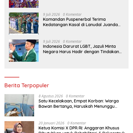
Saksikan Parade Surya Senja
9 Juli 2026
0 Komentar
Komandan Puspenerbal Terima
Kedatangan Kasal di Lanudal Juanda
dalam Kunjungan Kerja ke Surabaya
9 Juli 2026
0 Komentar
Indonesia Darurat LGBT, Jazuli Minta
Negara Harus Hadir dengan Tindakan
Hukum yang Tegas
Berita Terpopuler
8 Agustus 2026
0 Komentar
Satu Kecelakaan, Empat Korban: Warga
Bawan Bertanya, Haruskah Menunggu
Tragedi Berikutnya untuk Mendapat Lampu
Jalan?
20 Januari 2026
0 Komentar
Ketua Komisi X DPR RI: Anggaran Khusus