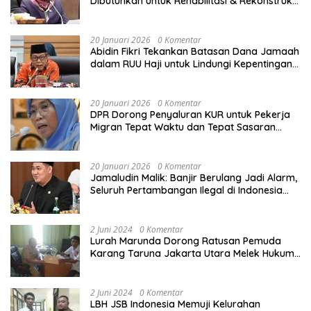
Dibutuhkan untuk Rehabilitasi & Rekonstruksi
Sekolah Rusak Akibat Bencana
20 Januari 2026
0 Komentar
Abidin Fikri Tekankan Batasan Dana Jamaah
dalam RUU Haji untuk Lindungi Kepentingan
Calon Haji
20 Januari 2026
0 Komentar
DPR Dorong Penyaluran KUR untuk Pekerja
Migran Tepat Waktu dan Tepat Sasaran
demi Perlindungan Ekonomi PMI
20 Januari 2026
0 Komentar
Jamaludin Malik: Banjir Berulang Jadi Alarm,
Seluruh Pertambangan Ilegal di Indonesia
Harus Ditertibkan
2 Juni 2024
0 Komentar
Lurah Marunda Dorong Ratusan Pemuda
Karang Taruna Jakarta Utara Melek Hukum
Melalui Pelatihan Dasar Paralegal Gratis
Yang Diadakan LBH JSB Indonesia
2 Juni 2024
0 Komentar
LBH JSB Indonesia Memuji Kelurahan