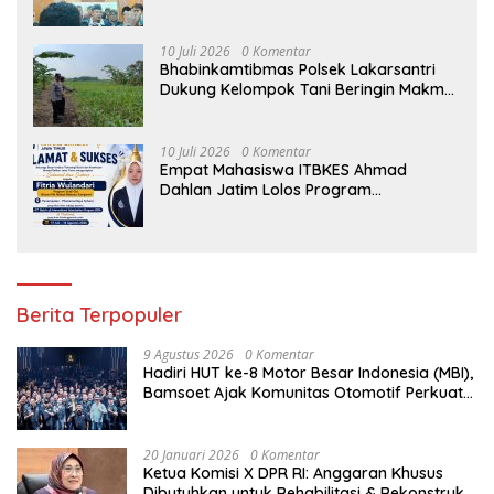
Proses Hukum
10 Juli 2026
0 Komentar
Bhabinkamtibmas Polsek Lakarsantri
Dukung Kelompok Tani Beringin Makmur
Perkuat Ketahanan Pangan Surabaya
10 Juli 2026
0 Komentar
Empat Mahasiswa ITBKES Ahmad
Dahlan Jatim Lolos Program
Internasional di Thailand, Siap
Harumkan Nama Indonesia di Kancah
Global
Berita Terpopuler
9 Agustus 2026
0 Komentar
Hadiri HUT ke-8 Motor Besar Indonesia (MBI),
Bamsoet Ajak Komunitas Otomotif Perkuat
Brotherhood dan Persatuan Bangsa di
Tengah Derasnya Provokasi Pecah Belah
Bangsa
20 Januari 2026
0 Komentar
Ketua Komisi X DPR RI: Anggaran Khusus
Dibutuhkan untuk Rehabilitasi & Rekonstruksi