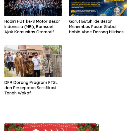
Hadiri HUT ke-8 Motor Besar
Garut Butuh Ide Besar
Indonesia (MBI), Bamsoet
Menembus Pasar Global,
Ajak Komunitas Otomotif
Habib Aboe Dorong Hilirisasi
Perkuat Brotherhood dan
Potensi Daerah
Persatuan Bangsa di Tengah
Derasnya Provokasi Pecah
Belah Bangsa
DPR Dorong Program PTSL
dan Percepatan Sertifikasi
Tanah Wakaf