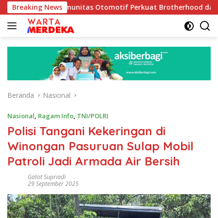
Langsung
ak Komunitas Otomotif Perkuat Brotherhood dan Persatuan Bang
Breaking News
ke
konten
Beranda
Nasional
Nasional
,
Ragam Info
,
TNI/POLRI
Polisi Tangani Kekeringan di
Winongan Pasuruan Sulap Mobil
Patroli Jadi Armada Air Bersih
Gatot Supriadi
29 September 2025