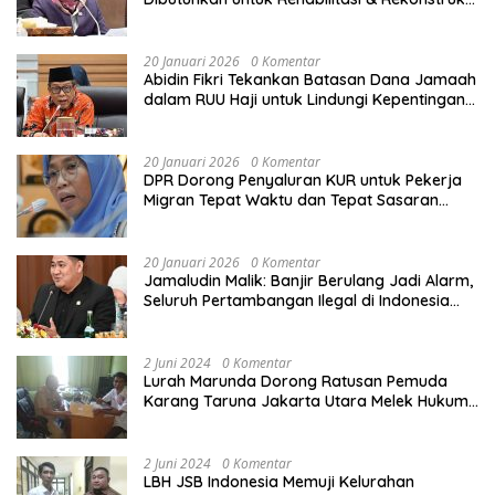
Sekolah Rusak Akibat Bencana
20 Januari 2026
0 Komentar
Abidin Fikri Tekankan Batasan Dana Jamaah
dalam RUU Haji untuk Lindungi Kepentingan
Calon Haji
20 Januari 2026
0 Komentar
DPR Dorong Penyaluran KUR untuk Pekerja
Migran Tepat Waktu dan Tepat Sasaran
demi Perlindungan Ekonomi PMI
20 Januari 2026
0 Komentar
Jamaludin Malik: Banjir Berulang Jadi Alarm,
Seluruh Pertambangan Ilegal di Indonesia
Harus Ditertibkan
2 Juni 2024
0 Komentar
Lurah Marunda Dorong Ratusan Pemuda
Karang Taruna Jakarta Utara Melek Hukum
Melalui Pelatihan Dasar Paralegal Gratis
Yang Diadakan LBH JSB Indonesia
2 Juni 2024
0 Komentar
LBH JSB Indonesia Memuji Kelurahan