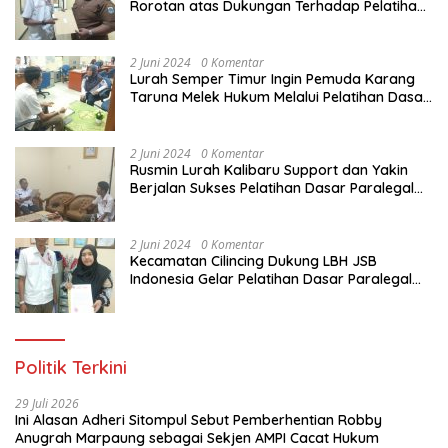
Rorotan atas Dukungan Terhadap Pelatihan
Dasar Paralegal Gratis Untuk 150 orang
Pemuda Karang Taruna di Jakarta Utara
2 Juni 2024
0 Komentar
Lurah Semper Timur Ingin Pemuda Karang
Taruna Melek Hukum Melalui Pelatihan Dasar
Paralegal Gratis Yang Diadakan LBH JSB
Indonesia
2 Juni 2024
0 Komentar
Rusmin Lurah Kalibaru Support dan Yakin
Berjalan Sukses Pelatihan Dasar Paralegal
Gratis Untuk Ratusan Karang Taruna di
Jakarta Utara
2 Juni 2024
0 Komentar
Kecamatan Cilincing Dukung LBH JSB
Indonesia Gelar Pelatihan Dasar Paralegal
Gratis Untuk 150 orang Pemuda Karang
Taruna di Jakarta Utara
Politik Terkini
29 Juli 2026
Ini Alasan Adheri Sitompul Sebut Pemberhentian Robby
Anugrah Marpaung sebagai Sekjen AMPI Cacat Hukum