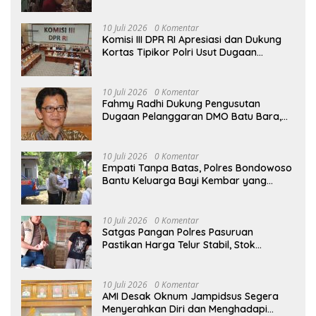
Bapak Edy dan Ibu Narti Gelar Tahlil dan
Doa Bersama
10 Juli 2026
0 Komentar
Komisi III DPR RI Apresiasi dan Dukung
Kortas Tipikor Polri Usut Dugaan
Korupsi Batu Bara
10 Juli 2026
0 Komentar
Fahmy Radhi Dukung Pengusutan
Dugaan Pelanggaran DMO Batu Bara,
Minta Sanksi Tegas bagi Pelanggar
10 Juli 2026
0 Komentar
Empati Tanpa Batas, Polres Bondowoso
Bantu Keluarga Bayi Kembar yang
Kehilangan Ibu
10 Juli 2026
0 Komentar
Satgas Pangan Polres Pasuruan
Pastikan Harga Telur Stabil, Stok
Melimpah di Pasar Bangil
10 Juli 2026
0 Komentar
AMI Desak Oknum Jampidsus Segera
Menyerahkan Diri dan Menghadapi