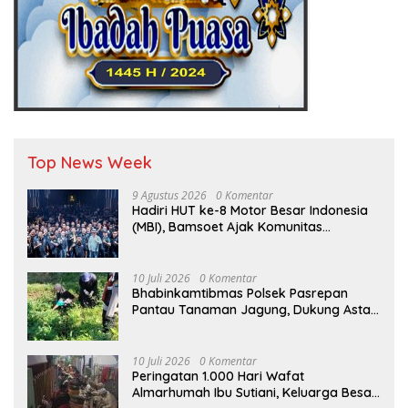
Top News Week
9 Agustus 2026
0 Komentar
Hadiri HUT ke-8 Motor Besar Indonesia
(MBI), Bamsoet Ajak Komunitas
Otomotif Perkuat Brotherhood dan
Persatuan Bangsa di Tengah Derasnya
Provokasi Pecah Belah Bangsa
10 Juli 2026
0 Komentar
Bhabinkamtibmas Polsek Pasrepan
Pantau Tanaman Jagung, Dukung Asta
Cita Ketahanan Pangan Nasional
10 Juli 2026
0 Komentar
Peringatan 1.000 Hari Wafat
Almarhumah Ibu Sutiani, Keluarga Besar