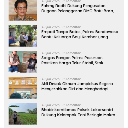
10 Juli 2026
0 Komentar
Fahmy Radhi Dukung Pengusutan
Dugaan Pelanggaran DMO Batu Bara,
Minta Sanksi Tegas bagi Pelanggar
10 Juli 2026
0 Komentar
Empati Tanpa Batas, Polres Bondowoso
Bantu Keluarga Bayi Kembar yang
Kehilangan Ibu
10 Juli 2026
0 Komentar
Satgas Pangan Polres Pasuruan
Pastikan Harga Telur Stabil, Stok
Melimpah di Pasar Bangil
10 Juli 2026
0 Komentar
AMI Desak Oknum Jampidsus Segera
Menyerahkan Diri dan Menghadapi
Proses Hukum
10 Juli 2026
0 Komentar
Bhabinkamtibmas Polsek Lakarsantri
Dukung Kelompok Tani Beringin Makmur
Perkuat Ketahanan Pangan Surabaya