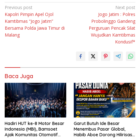
Navigasi
Previous post
Next post
Kapolri Pimpin Apel Ojol
Jogo Jatim : Polres
pos
Kamtibmas “Jogo Jatim”
Probolinggo Gandeng
Bersama Polda Jawa Timur di
Perguruan Pencak Silat
Malang
Wujudkan Kamtibmas
Kondusif*
Baca Juga
Hadiri HUT ke-8 Motor Besar
Garut Butuh Ide Besar
Indonesia (MBI), Bamsoet
Menembus Pasar Global,
Ajak Komunitas Otomotif
Habib Aboe Dorong Hilirisasi