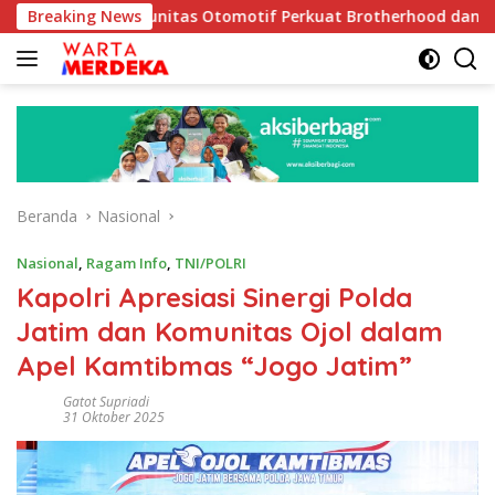
Langsung
k Komunitas Otomotif Perkuat Brotherhood dan Persatuan Bang
Breaking News
ke
konten
Beranda
Nasional
Nasional
,
Ragam Info
,
TNI/POLRI
Kapolri Apresiasi Sinergi Polda
Jatim dan Komunitas Ojol dalam
Apel Kamtibmas “Jogo Jatim”
Gatot Supriadi
31 Oktober 2025