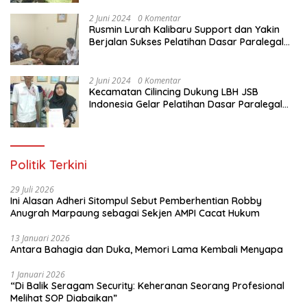
Indonesia
2 Juni 2024
0 Komentar
Rusmin Lurah Kalibaru Support dan Yakin
Berjalan Sukses Pelatihan Dasar Paralegal
Gratis Untuk Ratusan Karang Taruna di
Jakarta Utara
2 Juni 2024
0 Komentar
Kecamatan Cilincing Dukung LBH JSB
Indonesia Gelar Pelatihan Dasar Paralegal
Gratis Untuk 150 orang Pemuda Karang
Taruna di Jakarta Utara
Politik Terkini
29 Juli 2026
Ini Alasan Adheri Sitompul Sebut Pemberhentian Robby
Anugrah Marpaung sebagai Sekjen AMPI Cacat Hukum
13 Januari 2026
Antara Bahagia dan Duka, Memori Lama Kembali Menyapa
1 Januari 2026
“Di Balik Seragam Security: Keheranan Seorang Profesional
Melihat SOP Diabaikan”