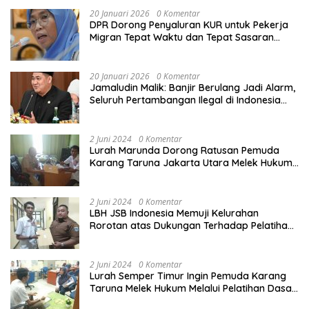
20 Januari 2026
0 Komentar
DPR Dorong Penyaluran KUR untuk Pekerja
Migran Tepat Waktu dan Tepat Sasaran
demi Perlindungan Ekonomi PMI
20 Januari 2026
0 Komentar
Jamaludin Malik: Banjir Berulang Jadi Alarm,
Seluruh Pertambangan Ilegal di Indonesia
Harus Ditertibkan
2 Juni 2024
0 Komentar
Lurah Marunda Dorong Ratusan Pemuda
Karang Taruna Jakarta Utara Melek Hukum
Melalui Pelatihan Dasar Paralegal Gratis
Yang Diadakan LBH JSB Indonesia
2 Juni 2024
0 Komentar
LBH JSB Indonesia Memuji Kelurahan
Rorotan atas Dukungan Terhadap Pelatihan
Dasar Paralegal Gratis Untuk 150 orang
Pemuda Karang Taruna di Jakarta Utara
2 Juni 2024
0 Komentar
Lurah Semper Timur Ingin Pemuda Karang
Taruna Melek Hukum Melalui Pelatihan Dasar
Paralegal Gratis Yang Diadakan LBH JSB