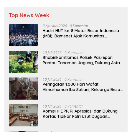
Top News Week
9 Agustus 2026
0 Komentar
Hadiri HUT ke-8 Motor Besar Indonesia
(MBI), Bamsoet Ajak Komunitas
Otomotif Perkuat Brotherhood dan
Persatuan Bangsa di Tengah Derasnya
Provokasi Pecah Belah Bangsa
10 Juli 2026
0 Komentar
Bhabinkamtibmas Polsek Pasrepan
Pantau Tanaman Jagung, Dukung Asta
Cita Ketahanan Pangan Nasional
10 Juli 2026
0 Komentar
Peringatan 1.000 Hari Wafat
Almarhumah Ibu Sutiani, Keluarga Besar
Bapak Edy dan Ibu Narti Gelar Tahlil dan
Doa Bersama
10 Juli 2026
0 Komentar
Komisi III DPR RI Apresiasi dan Dukung
Kortas Tipikor Polri Usut Dugaan
Korupsi Batu Bara