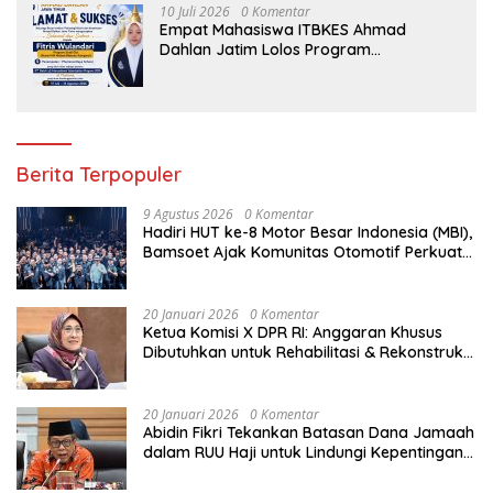
10 Juli 2026
0 Komentar
Empat Mahasiswa ITBKES Ahmad
Dahlan Jatim Lolos Program
Internasional di Thailand, Siap
Harumkan Nama Indonesia di Kancah
Global
Berita Terpopuler
9 Agustus 2026
0 Komentar
Hadiri HUT ke-8 Motor Besar Indonesia (MBI),
Bamsoet Ajak Komunitas Otomotif Perkuat
Brotherhood dan Persatuan Bangsa di
Tengah Derasnya Provokasi Pecah Belah
Bangsa
20 Januari 2026
0 Komentar
Ketua Komisi X DPR RI: Anggaran Khusus
Dibutuhkan untuk Rehabilitasi & Rekonstruksi
Sekolah Rusak Akibat Bencana
20 Januari 2026
0 Komentar
Abidin Fikri Tekankan Batasan Dana Jamaah
dalam RUU Haji untuk Lindungi Kepentingan
Calon Haji