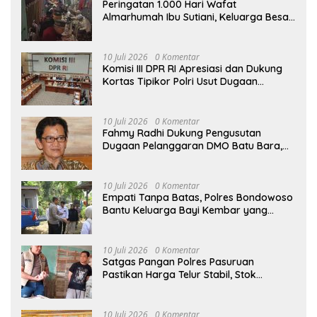
Peringatan 1.000 Hari Wafat
Almarhumah Ibu Sutiani, Keluarga Besar
Bapak Edy dan Ibu Narti Gelar Tahlil dan
Doa Bersama
10 Juli 2026
0 Komentar
Komisi III DPR RI Apresiasi dan Dukung
Kortas Tipikor Polri Usut Dugaan
Korupsi Batu Bara
10 Juli 2026
0 Komentar
Fahmy Radhi Dukung Pengusutan
Dugaan Pelanggaran DMO Batu Bara,
Minta Sanksi Tegas bagi Pelanggar
10 Juli 2026
0 Komentar
Empati Tanpa Batas, Polres Bondowoso
Bantu Keluarga Bayi Kembar yang
Kehilangan Ibu
10 Juli 2026
0 Komentar
Satgas Pangan Polres Pasuruan
Pastikan Harga Telur Stabil, Stok
Melimpah di Pasar Bangil
10 Juli 2026
0 Komentar