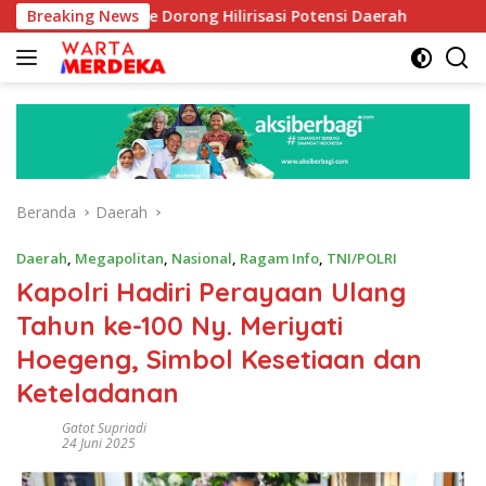
Langsung
 Aboe Dorong Hilirisasi Potensi Daerah
Breaking News
DPR Dorong Pr
ke
konten
Beranda
Daerah
Daerah
,
Megapolitan
,
Nasional
,
Ragam Info
,
TNI/POLRI
Kapolri Hadiri Perayaan Ulang
Tahun ke-100 Ny. Meriyati
Hoegeng, Simbol Kesetiaan dan
Keteladanan
Gatot Supriadi
24 Juni 2025