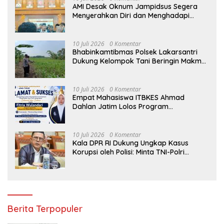
AMI Desak Oknum Jampidsus Segera
Menyerahkan Diri dan Menghadapi
Proses Hukum
10 Juli 2026
0 Komentar
Bhabinkamtibmas Polsek Lakarsantri
Dukung Kelompok Tani Beringin Makmur
Perkuat Ketahanan Pangan Surabaya
10 Juli 2026
0 Komentar
Empat Mahasiswa ITBKES Ahmad
Dahlan Jatim Lolos Program
Internasional di Thailand, Siap
Harumkan Nama Indonesia di Kancah
Global
10 Juli 2026
0 Komentar
Kala DPR RI Dukung Ungkap Kasus
Korupsi oleh Polisi: Minta TNI-Polri
hingga Jaksa Solid!
Berita Terpopuler