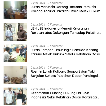
2 Juni 2024
0 Komentar
Lurah Marunda Dorong Ratusan Pemuda
Karang Taruna Jakarta Utara Melek Hukum
Melalui Pelatihan Dasar Paralegal Gratis
Yang Diadakan LBH JSB Indonesia
2 Juni 2024
0 Komentar
LBH JSB Indonesia Memuji Kelurahan
Rorotan atas Dukungan Terhadap Pelatihan
Dasar Paralegal Gratis Untuk 150 orang
Pemuda Karang Taruna di Jakarta Utara
2 Juni 2024
0 Komentar
Lurah Semper Timur Ingin Pemuda Karang
Taruna Melek Hukum Melalui Pelatihan Dasar
Paralegal Gratis Yang Diadakan LBH JSB
Indonesia
2 Juni 2024
0 Komentar
Rusmin Lurah Kalibaru Support dan Yakin
Berjalan Sukses Pelatihan Dasar Paralegal
Gratis Untuk Ratusan Karang Taruna di
Jakarta Utara
2 Juni 2024
0 Komentar
Kecamatan Cilincing Dukung LBH JSB
Indonesia Gelar Pelatihan Dasar Paralegal
Gratis Untuk 150 orang Pemuda Karang
Taruna di Jakarta Utara