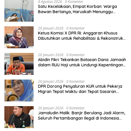
8 Agustus 2026
0 Komentar
Satu Kecelakaan, Empat Korban: Warga
Bawan Bertanya, Haruskah Menunggu
Tragedi Berikutnya untuk Mendapat Lampu
Jalan?
20 Januari 2026
0 Komentar
Ketua Komisi X DPR RI: Anggaran Khusus
Dibutuhkan untuk Rehabilitasi & Rekonstruksi
Sekolah Rusak Akibat Bencana
20 Januari 2026
0 Komentar
Abidin Fikri Tekankan Batasan Dana Jamaah
dalam RUU Haji untuk Lindungi Kepentingan
Calon Haji
20 Januari 2026
0 Komentar
DPR Dorong Penyaluran KUR untuk Pekerja
Migran Tepat Waktu dan Tepat Sasaran
demi Perlindungan Ekonomi PMI
20 Januari 2026
0 Komentar
Jamaludin Malik: Banjir Berulang Jadi Alarm,
Seluruh Pertambangan Ilegal di Indonesia
Harus Ditertibkan