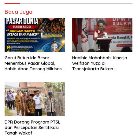
Baca Juga
Garut Butuh Ide Besar
Habibie Mahabbah: Kinerja
Menembus Pasar Global,
Welfizon Yuza di
Habib Aboe Dorong Hilirisasi
Transjakarta Bukan
Potensi Daerah
Kebetulan, Sejak Dulu Sudah
Berprestasi
DPR Dorong Program PTSL
dan Percepatan Sertifikasi
Tanah Wakaf