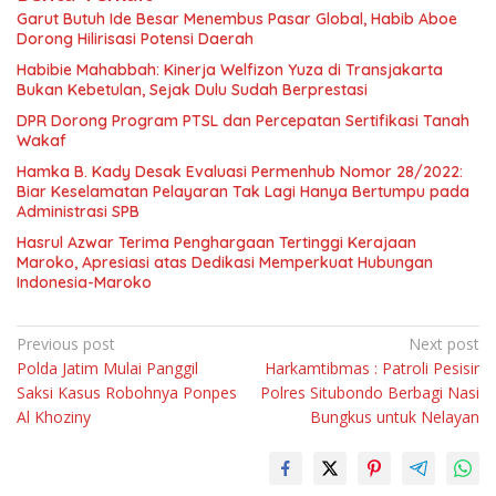
Garut Butuh Ide Besar Menembus Pasar Global, Habib Aboe
Dorong Hilirisasi Potensi Daerah
Habibie Mahabbah: Kinerja Welfizon Yuza di Transjakarta
Bukan Kebetulan, Sejak Dulu Sudah Berprestasi
DPR Dorong Program PTSL dan Percepatan Sertifikasi Tanah
Wakaf
Hamka B. Kady Desak Evaluasi Permenhub Nomor 28/2022:
Biar Keselamatan Pelayaran Tak Lagi Hanya Bertumpu pada
Administrasi SPB
Hasrul Azwar Terima Penghargaan Tertinggi Kerajaan
Maroko, Apresiasi atas Dedikasi Memperkuat Hubungan
Indonesia-Maroko
Navigasi
Previous post
Next post
Polda Jatim Mulai Panggil
Harkamtibmas : Patroli Pesisir
pos
Saksi Kasus Robohnya Ponpes
Polres Situbondo Berbagi Nasi
Al Khoziny
Bungkus untuk Nelayan