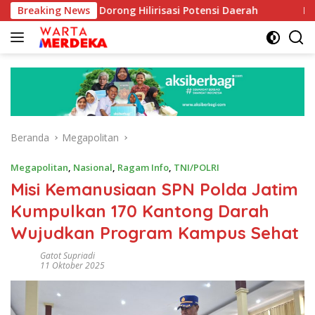
Langsung
Aboe Dorong Hilirisasi Potensi Daerah
Breaking News
DPR Dorong Prog
ke
konten
Beranda
Megapolitan
Megapolitan
,
Nasional
,
Ragam Info
,
TNI/POLRI
Misi Kemanusiaan SPN Polda Jatim
Kumpulkan 170 Kantong Darah
Wujudkan Program Kampus Sehat
Gatot Supriadi
11 Oktober 2025