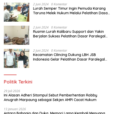
2 Juni 2024
0 Komentar
Lurah Semper Timur Ingin Pemuda Karang
Taruna Melek Hukum Melalui Pelatihan Dasar
Paralegal Gratis Yang Diadakan LBH JSB
Indonesia
2 Juni 2024
0 Komentar
Rusmin Lurah Kalibaru Support dan Yakin
Berjalan Sukses Pelatihan Dasar Paralegal
Gratis Untuk Ratusan Karang Taruna di
Jakarta Utara
2 Juni 2024
0 Komentar
Kecamatan Cilincing Dukung LBH JSB
Indonesia Gelar Pelatihan Dasar Paralegal
Gratis Untuk 150 orang Pemuda Karang
Taruna di Jakarta Utara
Politik Terkini
29 Juli 2026
Ini Alasan Adheri Sitompul Sebut Pemberhentian Robby
Anugrah Marpaung sebagai Sekjen AMPI Cacat Hukum
13 Januari 2026
Antara Bahagia dan Duka, Memori Lama Kembali Menyapa