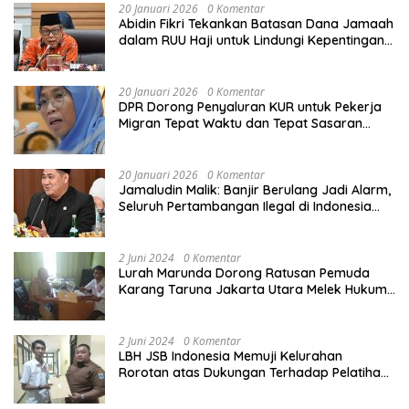
20 Januari 2026
0 Komentar
Abidin Fikri Tekankan Batasan Dana Jamaah
dalam RUU Haji untuk Lindungi Kepentingan
Calon Haji
20 Januari 2026
0 Komentar
DPR Dorong Penyaluran KUR untuk Pekerja
Migran Tepat Waktu dan Tepat Sasaran
demi Perlindungan Ekonomi PMI
20 Januari 2026
0 Komentar
Jamaludin Malik: Banjir Berulang Jadi Alarm,
Seluruh Pertambangan Ilegal di Indonesia
Harus Ditertibkan
2 Juni 2024
0 Komentar
Lurah Marunda Dorong Ratusan Pemuda
Karang Taruna Jakarta Utara Melek Hukum
Melalui Pelatihan Dasar Paralegal Gratis
Yang Diadakan LBH JSB Indonesia
2 Juni 2024
0 Komentar
LBH JSB Indonesia Memuji Kelurahan
Rorotan atas Dukungan Terhadap Pelatihan
Dasar Paralegal Gratis Untuk 150 orang
Pemuda Karang Taruna di Jakarta Utara