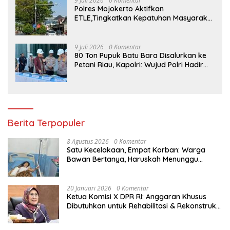
9 Juli 2026
0 Komentar
Polres Mojokerto Aktifkan
ETLE,Tingkatkan Kepatuhan Masyarakat
Dalam Berkendara
9 Juli 2026
0 Komentar
80 Ton Pupuk Batu Bara Disalurkan ke
Petani Riau, Kapolri: Wujud Polri Hadir
untuk Masyarakat
Berita Terpopuler
8 Agustus 2026
0 Komentar
Satu Kecelakaan, Empat Korban: Warga
Bawan Bertanya, Haruskah Menunggu
Tragedi Berikutnya untuk Mendapat Lampu
Jalan?
20 Januari 2026
0 Komentar
Ketua Komisi X DPR RI: Anggaran Khusus
Dibutuhkan untuk Rehabilitasi & Rekonstruksi
Sekolah Rusak Akibat Bencana