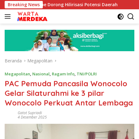
Langsung
Aboe Dorong Hilirisasi Potensi Daerah
Breaking News
DPR Dorong Pro
ke
konten
Beranda
Megapolitan
Megapolitan
,
Nasional
,
Ragam Info
,
TNI/POLRI
PAC Pemuda Pancasila Wonocolo
Gelar Silaturahmi ke 3 pilar
Wonocolo Perkuat Antar Lembaga
Gatot Supriadi
4 Desember 2025