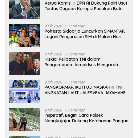
Ketua Komisi III DPR RI Dukung Polri Usut
Tuntas Dugaan Korupsi Pasokan Batu
Bara PLTU
9 Juli 2026
0 Komentar
Polresta Sidoarjo Luncurkan SIMANTAP,
Layani Pengurusan SIM di Malam Hari
9 Juli 2026
0 Komentar
Hizkia: Pelibatan TNI dalam
Pengamanan Jampidsus Mengarah
pada Militerisasi Penegakan Hukum
9 Juli 2026
0 Komentar
PANGKORMAR IKUTI UJI NASKAH III TNI
ANGKATAN LAUT JALESVEVA JAYAMAHE
9 Juli 2026
0 Komentar
Inspiratif, Begini Cara Polsek
Nongkojajar Dukung Ketahanan Pangan