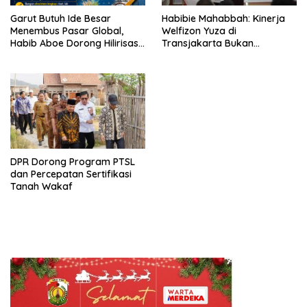
Garut Butuh Ide Besar
Habibie Mahabbah: Kinerja
Menembus Pasar Global,
Welfizon Yuza di
Habib Aboe Dorong Hilirisasi
Transjakarta Bukan
Potensi Daerah
Kebetulan, Sejak Dulu Sudah
Berprestasi
DPR Dorong Program PTSL
dan Percepatan Sertifikasi
Tanah Wakaf