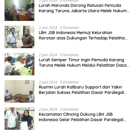
2 Juni 2024
0 Komentar
Lurah Marunda Dorong Ratusan Pemuda
Karang Taruna Jakarta Utara Melek Hukum
Melalui Pelatihan Dasar Paralegal Gratis
Yang Diadakan LBH JSB Indonesia
2 Juni 2024
0 Komentar
LBH JSB Indonesia Memuji Kelurahan
Rorotan atas Dukungan Terhadap Pelatihan
Dasar Paralegal Gratis Untuk 150 orang
Pemuda Karang Taruna di Jakarta Utara
2 Juni 2024
0 Komentar
Lurah Semper Timur Ingin Pemuda Karang
Taruna Melek Hukum Melalui Pelatihan Dasar
Paralegal Gratis Yang Diadakan LBH JSB
Indonesia
2 Juni 2024
0 Komentar
Rusmin Lurah Kalibaru Support dan Yakin
Berjalan Sukses Pelatihan Dasar Paralegal
Gratis Untuk Ratusan Karang Taruna di
Jakarta Utara
2 Juni 2024
0 Komentar
Kecamatan Cilincing Dukung LBH JSB
Indonesia Gelar Pelatihan Dasar Paralegal
Gratis Untuk 150 orang Pemuda Karang
Taruna di Jakarta Utara