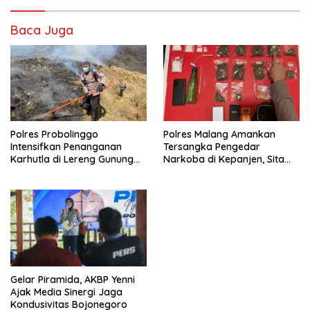
Baca Juga
Polres Probolinggo
Polres Malang Amankan
Intensifkan Penanganan
Tersangka Pengedar
Karhutla di Lereng Gunung
Narkoba di Kepanjen, Sita
Bromo
Sabu 96 Gram dan Ganja 131
Gram
Gelar Piramida, AKBP Yenni
Ajak Media Sinergi Jaga
Kondusivitas Bojonegoro