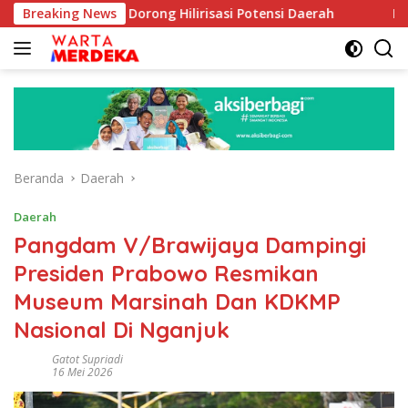
Langsung
oe Dorong Hilirisasi Potensi Daerah
Breaking News
DPR Dorong Progra
ke
konten
Beranda
Daerah
Daerah
Pangdam V/Brawijaya Dampingi
Presiden Prabowo Resmikan
Museum Marsinah Dan KDKMP
Nasional Di Nganjuk
Gatot Supriadi
16 Mei 2026