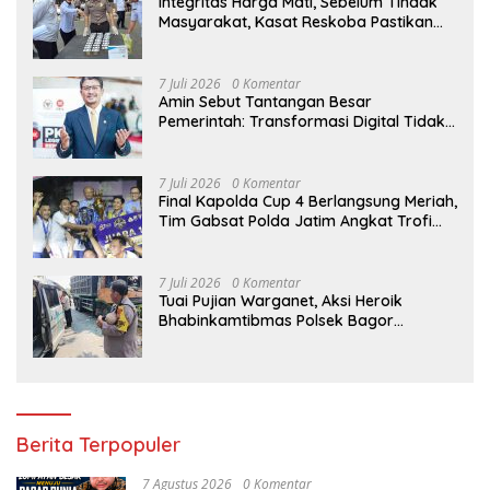
Integritas Harga Mati, Sebelum Tindak
Masyarakat, Kasat Reskoba Pastikan
Seluruh Anggota Bebas Narkotika
7 Juli 2026
0 Komentar
Amin Sebut Tantangan Besar
Pemerintah: Transformasi Digital Tidak
Hanya Melahirkan Konsumen, tapi
Dorong Banyak Pelaku Usaha Digital
7 Juli 2026
0 Komentar
Final Kapolda Cup 4 Berlangsung Meriah,
Tim Gabsat Polda Jatim Angkat Trofi
Juara
7 Juli 2026
0 Komentar
Tuai Pujian Warganet, Aksi Heroik
Bhabinkamtibmas Polsek Bagor
Selamatkan Bayi Korban Kecelakaan
Bus di Nganjuk
Berita Terpopuler
7 Agustus 2026
0 Komentar