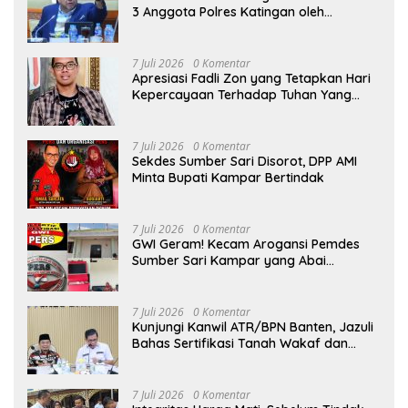
3 Anggota Polres Katingan oleh
Komplotan Narkoba
7 Juli 2026
0 Komentar
Apresiasi Fadli Zon yang Tetapkan Hari
Kepercayaan Terhadap Tuhan Yang
Maha Esa, Hizkia: Pelaksanaan Amanat
Konstitusi
7 Juli 2026
0 Komentar
Sekdes Sumber Sari Disorot, DPP AMI
Minta Bupati Kampar Bertindak
7 Juli 2026
0 Komentar
GWI Geram! Kecam Arogansi Pemdes
Sumber Sari Kampar yang Abai
Lambang Negara dan Alergi Kritik
Jurnalis
7 Juli 2026
0 Komentar
Kunjungi Kanwil ATR/BPN Banten, Jazuli
Bahas Sertifikasi Tanah Wakaf dan
Perlindungan Lahan Pertanian Rakyat
7 Juli 2026
0 Komentar