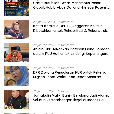
Garut Butuh Ide Besar Menembus Pasar
Global, Habib Aboe Dorong Hilirisasi Potensi
Daerah
20 Januari 2026
0 Komentar
Ketua Komisi X DPR RI: Anggaran Khusus
Dibutuhkan untuk Rehabilitasi & Rekonstruksi
Sekolah Rusak Akibat Bencana
20 Januari 2026
0 Komentar
Abidin Fikri Tekankan Batasan Dana Jamaah
dalam RUU Haji untuk Lindungi Kepentingan
Calon Haji
20 Januari 2026
0 Komentar
DPR Dorong Penyaluran KUR untuk Pekerja
Migran Tepat Waktu dan Tepat Sasaran
demi Perlindungan Ekonomi PMI
20 Januari 2026
0 Komentar
Jamaludin Malik: Banjir Berulang Jadi Alarm,
Seluruh Pertambangan Ilegal di Indonesia
Harus Ditertibkan