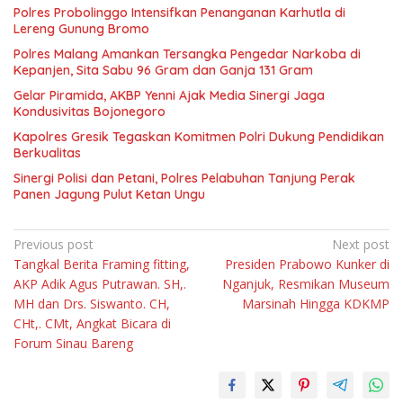
Polres Probolinggo Intensifkan Penanganan Karhutla di
Lereng Gunung Bromo
Polres Malang Amankan Tersangka Pengedar Narkoba di
Kepanjen, Sita Sabu 96 Gram dan Ganja 131 Gram
Gelar Piramida, AKBP Yenni Ajak Media Sinergi Jaga
Kondusivitas Bojonegoro
Kapolres Gresik Tegaskan Komitmen Polri Dukung Pendidikan
Berkualitas
Sinergi Polisi dan Petani, Polres Pelabuhan Tanjung Perak
Panen Jagung Pulut Ketan Ungu
Navigasi
Previous post
Next post
Tangkal Berita Framing fitting,
Presiden Prabowo Kunker di
pos
AKP Adik Agus Putrawan. SH,.
Nganjuk, Resmikan Museum
MH dan Drs. Siswanto. CH,
Marsinah Hingga KDKMP
CHt,. CMt, Angkat Bicara di
Forum Sinau Bareng