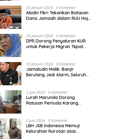
Rekonstruksi Sekolah Rusak
Akibat Bencana
20 Januari 2026
0 Komentar
Abidin Fikri Tekankan Batasan
Dana Jamaah dalam RUU Haji
untuk Lindungi Kepentingan
Calon Haji
20 Januari 2026
0 Komentar
DPR Dorong Penyaluran KUR
untuk Pekerja Migran Tepat
Waktu dan Tepat Sasaran
demi Perlindungan Ekonomi
PMI
20 Januari 2026
0 Komentar
Jamaludin Malik: Banjir
Berulang Jadi Alarm, Seluruh
Pertambangan Ilegal di
Indonesia Harus Ditertibkan
2 Juni 2024
0 Komentar
Lurah Marunda Dorong
Ratusan Pemuda Karang
Taruna Jakarta Utara Melek
Hukum Melalui Pelatihan Dasar
Paralegal Gratis Yang
2 Juni 2024
0 Komentar
Diadakan LBH JSB Indonesia
LBH JSB Indonesia Memuji
Kelurahan Rorotan atas
Dukungan Terhadap Pelatihan