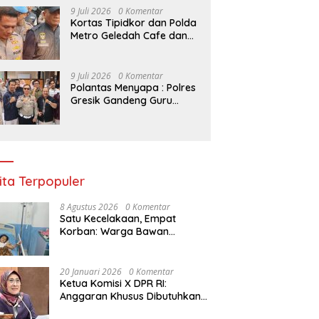
Kelompok Tani Riau
9 Juli 2026
0 Komentar
Kortas Tipidkor dan Polda
Metro Geledah Cafe dan
Money Changer
9 Juli 2026
0 Komentar
Polantas Menyapa : Polres
Gresik Gandeng Guru
Tanamkan Budaya Tertib
Lalu Lintas Sejak Dini
ita Terpopuler
8 Agustus 2026
0 Komentar
Satu Kecelakaan, Empat
Korban: Warga Bawan
Bertanya, Haruskah Menunggu
Tragedi Berikutnya untuk
Mendapat Lampu Jalan?
20 Januari 2026
0 Komentar
Ketua Komisi X DPR RI:
Anggaran Khusus Dibutuhkan
untuk Rehabilitasi &