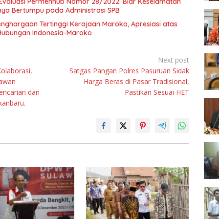
Evaluasi Permenhub Nomor 28/2022: Biar Keselamatan
nya Bertumpu pada Administrasi SPB
enghargaan Tertinggi Kerajaan Maroko, Apresiasi atas
Hubungan Indonesia-Maroko
Next post
Kolaborasi,
Satgas Pangan Polres Pasuruan Sidak
lawan
Harga Beras di Pasar Tradisional,
encarian dan
Pastikan Sesuai HET
kanbaru.