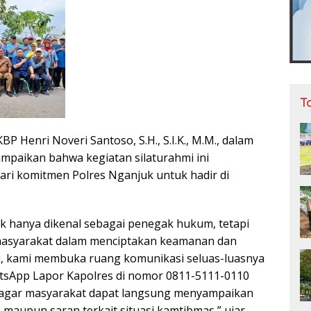
T
P Henri Noveri Santoso, S.H., S.I.K., M.M., dalam
paikan bahwa kegiatan silaturahmi ini
ri komitmen Polres Nganjuk untuk hadir di
dak hanya dikenal sebagai penegak hukum, tetapi
 masyarakat dalam menciptakan keamanan dan
tu, kami membuka ruang komunikasi seluas-luasnya
tsApp Lapor Kapolres di nomor 0811-5111-0110
, agar masyarakat dapat langsung menyampaikan
 maupun saran terkait situasi kamtibmas,” ujar