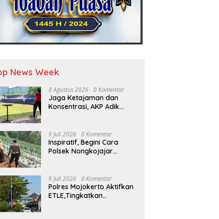
op News Week
8 Agustus 2026
0 Komentar
Jaga Ketajaman dan
Konsentrasi, AKP Adik
Agus Putrawan Konsisten
Latihan Menembak di
Tengah Kesibukan
9 Juli 2026
0 Komentar
Inspiratif, Begini Cara
Polsek Nongkojajar
Dukung Ketahanan
Pangan
9 Juli 2026
0 Komentar
Polres Mojokerto Aktifkan
ETLE,Tingkatkan
Kepatuhan Masyarakat
Dalam Berkendara