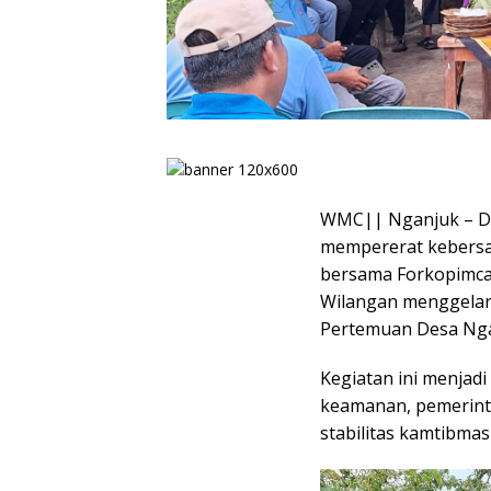
WMC|| Nganjuk – Da
mempererat kebersa
bersama Forkopimca
Wilangan menggelar 
Pertemuan Desa Ngad
Kegiatan ini menjad
keamanan, pemerint
stabilitas kamtibmas