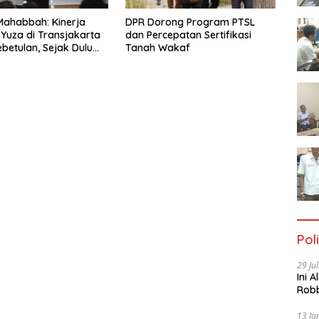
Mahabbah: Kinerja
DPR Dorong Program PTSL
 Yuza di Transjakarta
dan Percepatan Sertifikasi
betulan, Sejak Dulu
Tanah Wakaf
rprestasi
Poli
29 Ju
Ini 
Robb
Cac
13 Ja