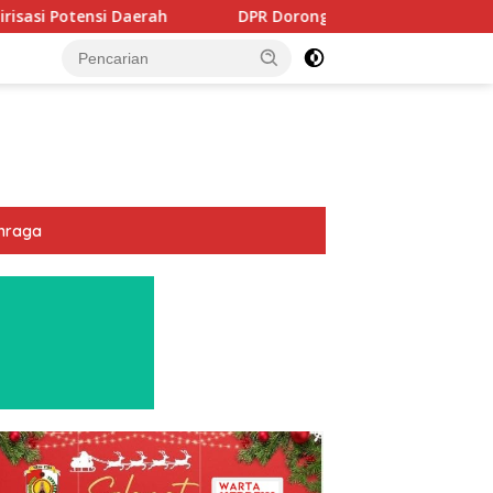
DPR Dorong Program PTSL dan Percepatan Sertifikasi Ta
hraga