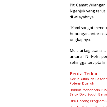
Plt. Camat Wilangan
Nganjuk yang terus
di wilayahnya.
“Kami sangat mendu
hubungan antarinsta
ungkapnya.
Melalui kegiatan sil
antara TNI-Polri, p
sehingga tercipta li
Berita Terkait
Garut Butuh Ide Besar 
Potensi Daerah
Habibie Mahabbah: Kine
Sejak Dulu Sudah Berpr
DPR Dorong Program PT