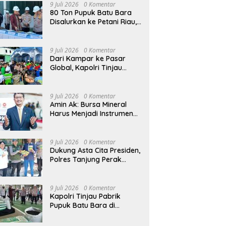
9 Juli 2026
0 Komentar
80 Ton Pupuk Batu Bara
Disalurkan ke Petani Riau,
Kapolri: Wujud Polri Hadir
untuk Masyarakat
9 Juli 2026
0 Komentar
Dari Kampar ke Pasar
Global, Kapolri Tinjau
Inovasi Pupuk Batu Bara
Karya Anak Bangsa
9 Juli 2026
0 Komentar
Amin Ak: Bursa Mineral
Harus Menjadi Instrumen
Kedaulatan Harga, Bukan
Sekadar Lembaga Baru
9 Juli 2026
0 Komentar
Dukung Asta Cita Presiden,
Polres Tanjung Perak
Salurkan Bantuan Bibit
Jagung Manis di Tambak
Wedi.
9 Juli 2026
0 Komentar
Kapolri Tinjau Pabrik
Pupuk Batu Bara di
Kampar, Lepas Distribusi
80 Ton Pupuk untuk