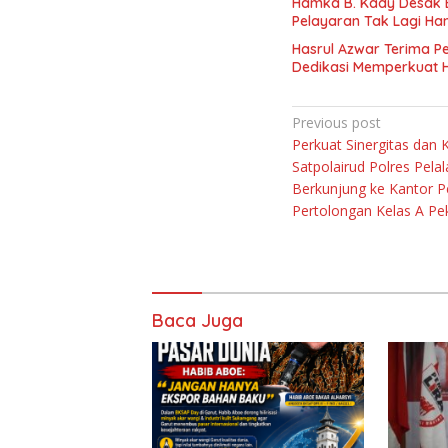
Hamka B. Kady Desak 
Pelayaran Tak Lagi Ha
Hasrul Azwar Terima P
Dedikasi Memperkuat 
Navigasi
Previous post
Perkuat Sinergitas dan 
pos
Satpolairud Polres Pela
Berkunjung ke Kantor P
Pertolongan Kelas A Pe
Baca Juga