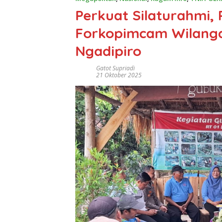
Perkuat Silaturahmi,
Forkopimcam Wilanga
Ngadipiro
Gatot Supriadi
21 Oktober 2025