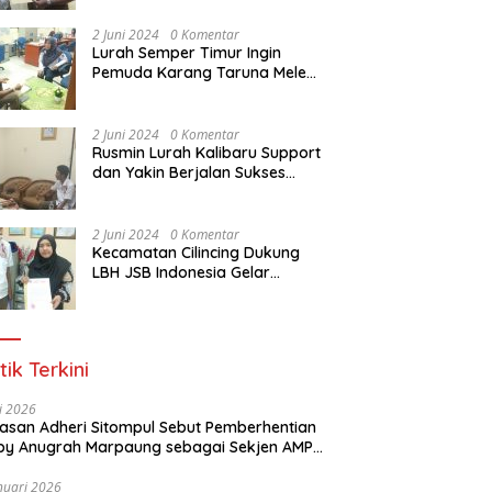
Dasar Paralegal Gratis Untuk
150 orang Pemuda Karang
2 Juni 2024
0 Komentar
Taruna di Jakarta Utara
Lurah Semper Timur Ingin
Pemuda Karang Taruna Melek
Hukum Melalui Pelatihan Dasar
Paralegal Gratis Yang
Diadakan LBH JSB Indonesia
2 Juni 2024
0 Komentar
Rusmin Lurah Kalibaru Support
dan Yakin Berjalan Sukses
Pelatihan Dasar Paralegal
Gratis Untuk Ratusan Karang
Taruna di Jakarta Utara
2 Juni 2024
0 Komentar
Kecamatan Cilincing Dukung
LBH JSB Indonesia Gelar
Pelatihan Dasar Paralegal
Gratis Untuk 150 orang
Pemuda Karang Taruna di
Jakarta Utara
tik Terkini
li 2026
Alasan Adheri Sitompul Sebut Pemberhentian
y Anugrah Marpaung sebagai Sekjen AMPI
at Hukum
nuari 2026