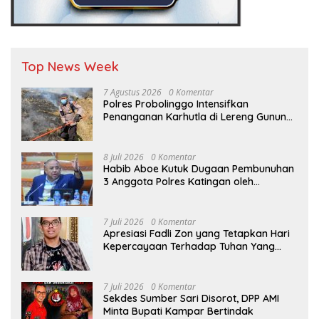
Top News Week
7 Agustus 2026
0 Komentar
Polres Probolinggo Intensifkan
Penanganan Karhutla di Lereng Gunung
Bromo
8 Juli 2026
0 Komentar
Habib Aboe Kutuk Dugaan Pembunuhan
3 Anggota Polres Katingan oleh
Komplotan Narkoba
7 Juli 2026
0 Komentar
Apresiasi Fadli Zon yang Tetapkan Hari
Kepercayaan Terhadap Tuhan Yang
Maha Esa, Hizkia: Pelaksanaan Amanat
Konstitusi
7 Juli 2026
0 Komentar
Sekdes Sumber Sari Disorot, DPP AMI
Minta Bupati Kampar Bertindak