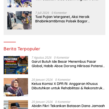
Juara
7 Juli 2026
0 Komentar
Tuai Pujian Warganet, Aksi Heroik
Bhabinkamtibmas Polsek Bagor
Selamatkan Bayi Korban Kecelakaan
Bus di Nganjuk
Berita Terpopuler
7 Agustus 2026
0 Komentar
Garut Butuh Ide Besar Menembus Pasar
Global, Habib Aboe Dorong Hilirisasi Potensi
Daerah
20 Januari 2026
0 Komentar
Ketua Komisi X DPR RI: Anggaran Khusus
Dibutuhkan untuk Rehabilitasi & Rekonstruksi
Sekolah Rusak Akibat Bencana
20 Januari 2026
0 Komentar
Abidin Fikri Tekankan Batasan Dana Jamaah