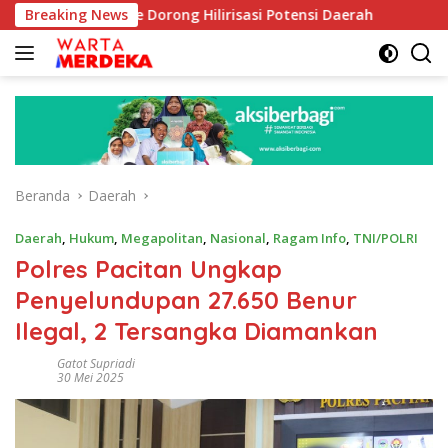
Langsung
Aboe Dorong Hilirisasi Potensi Daerah
Breaking News
DPR Dorong Pro
ke
konten
Beranda
Daerah
Daerah
,
Hukum
,
Megapolitan
,
Nasional
,
Ragam Info
,
TNI/POLRI
Polres Pacitan Ungkap
Penyelundupan 27.650 Benur
Ilegal, 2 Tersangka Diamankan
Gatot Supriadi
30 Mei 2025