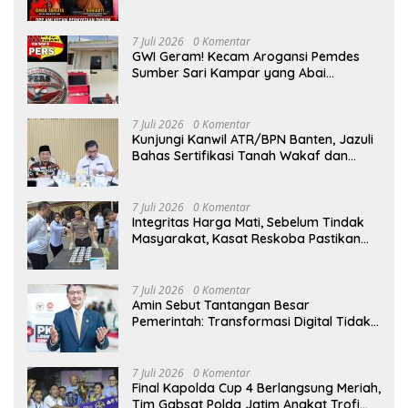
7 Juli 2026
0 Komentar
GWI Geram! Kecam Arogansi Pemdes
Sumber Sari Kampar yang Abai
Lambang Negara dan Alergi Kritik
Jurnalis
7 Juli 2026
0 Komentar
Kunjungi Kanwil ATR/BPN Banten, Jazuli
Bahas Sertifikasi Tanah Wakaf dan
Perlindungan Lahan Pertanian Rakyat
7 Juli 2026
0 Komentar
Integritas Harga Mati, Sebelum Tindak
Masyarakat, Kasat Reskoba Pastikan
Seluruh Anggota Bebas Narkotika
7 Juli 2026
0 Komentar
Amin Sebut Tantangan Besar
Pemerintah: Transformasi Digital Tidak
Hanya Melahirkan Konsumen, tapi
Dorong Banyak Pelaku Usaha Digital
7 Juli 2026
0 Komentar
Final Kapolda Cup 4 Berlangsung Meriah,
Tim Gabsat Polda Jatim Angkat Trofi