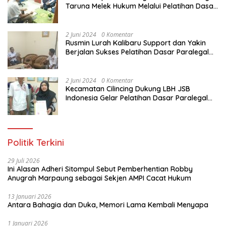
Taruna Melek Hukum Melalui Pelatihan Dasar
Paralegal Gratis Yang Diadakan LBH JSB
Indonesia
2 Juni 2024
0 Komentar
Rusmin Lurah Kalibaru Support dan Yakin
Berjalan Sukses Pelatihan Dasar Paralegal
Gratis Untuk Ratusan Karang Taruna di
Jakarta Utara
2 Juni 2024
0 Komentar
Kecamatan Cilincing Dukung LBH JSB
Indonesia Gelar Pelatihan Dasar Paralegal
Gratis Untuk 150 orang Pemuda Karang
Taruna di Jakarta Utara
Politik Terkini
29 Juli 2026
Ini Alasan Adheri Sitompul Sebut Pemberhentian Robby
Anugrah Marpaung sebagai Sekjen AMPI Cacat Hukum
13 Januari 2026
Antara Bahagia dan Duka, Memori Lama Kembali Menyapa
1 Januari 2026