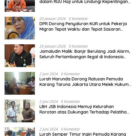
dalam RUU Haji untuk Lindungi Kepentingan
Calon Haji
20 Januari 2026
0 Komentar
DPR Dorong Penyaluran KUR untuk Pekerja
Migran Tepat Waktu dan Tepat Sasaran
demi Perlindungan Ekonomi PMI
20 Januari 2026
0 Komentar
Jamaludin Malik: Banjir Berulang Jadi Alarm,
Seluruh Pertambangan Ilegal di Indonesia
Harus Ditertibkan
2 Juni 2024
0 Komentar
Lurah Marunda Dorong Ratusan Pemuda
Karang Taruna Jakarta Utara Melek Hukum
Melalui Pelatihan Dasar Paralegal Gratis
Yang Diadakan LBH JSB Indonesia
2 Juni 2024
0 Komentar
LBH JSB Indonesia Memuji Kelurahan
Rorotan atas Dukungan Terhadap Pelatihan
Dasar Paralegal Gratis Untuk 150 orang
Pemuda Karang Taruna di Jakarta Utara
2 Juni 2024
0 Komentar
Lurah Semper Timur Ingin Pemuda Karang