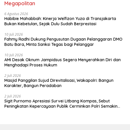
Megapolitan
6 Agustus 2026
Habibie Mahabbah: Kinerja Welfizon Yuza di Transjakarta
Bukan Kebetulan, Sejak Dulu Sudah Berprestasi
10 Juli 2026
Fahmy Radhi Dukung Pengusutan Dugaan Pelanggaran DMO
Batu Bara, Minta Sanksi Tegas bagi Pelanggar
10 Juli 2026
AMI Desak Oknum Jampidsus Segera Menyerahkan Diri dan
Menghadapi Proses Hukum
2 Juli 2026
Masjid Panggilan Sujud Direvitalisasi, Wakapolri: Bangun
Karakter, Bangun Peradaban
2 Juli 2026
Sigit Purnomo Apresiasi Survei Litbang Kompas, Sebut
Peningkatan Kepercayaan Publik Cerminkan Polri Semakin
Profesional dan Dekat dengan Masyarakat