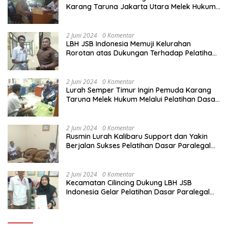
Karang Taruna Jakarta Utara Melek Hukum
Melalui Pelatihan Dasar Paralegal Gratis
Yang Diadakan LBH JSB Indonesia
2 Juni 2024
0 Komentar
LBH JSB Indonesia Memuji Kelurahan
Rorotan atas Dukungan Terhadap Pelatihan
Dasar Paralegal Gratis Untuk 150 orang
Pemuda Karang Taruna di Jakarta Utara
2 Juni 2024
0 Komentar
Lurah Semper Timur Ingin Pemuda Karang
Taruna Melek Hukum Melalui Pelatihan Dasar
Paralegal Gratis Yang Diadakan LBH JSB
Indonesia
2 Juni 2024
0 Komentar
Rusmin Lurah Kalibaru Support dan Yakin
Berjalan Sukses Pelatihan Dasar Paralegal
Gratis Untuk Ratusan Karang Taruna di
Jakarta Utara
2 Juni 2024
0 Komentar
Kecamatan Cilincing Dukung LBH JSB
Indonesia Gelar Pelatihan Dasar Paralegal
Gratis Untuk 150 orang Pemuda Karang
Taruna di Jakarta Utara