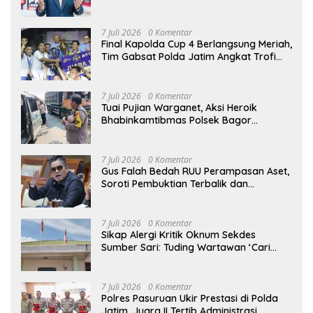
Hanya Melahirkan Konsumen, tapi
Dorong Banyak Pelaku Usaha Digital
7 Juli 2026
0 Komentar
Final Kapolda Cup 4 Berlangsung Meriah,
Tim Gabsat Polda Jatim Angkat Trofi
Juara
7 Juli 2026
0 Komentar
Tuai Pujian Warganet, Aksi Heroik
Bhabinkamtibmas Polsek Bagor
Selamatkan Bayi Korban Kecelakaan
Bus di Nganjuk
7 Juli 2026
0 Komentar
Gus Falah Bedah RUU Perampasan Aset,
Soroti Pembuktian Terbalik dan
Pertanyakan Posisi Kejaksaan
7 Juli 2026
0 Komentar
Sikap Alergi Kritik Oknum Sekdes
Sumber Sari: Tuding Wartawan ‘Cari
Kesalahan’ Saat Dipertanyakan Soal
Bendera Lusuh dan Layanan PATEN
CETAR yang Diduga Mandek
7 Juli 2026
0 Komentar
Polres Pasuruan Ukir Prestasi di Polda
Jatim, Juara II Tertib Administrasi