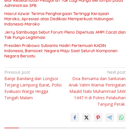
Biar Keselamatan Pelayaran Tak Lagi Hanya Bertumpu pada
Administrasi SPB
Hasrul Azwar Terima Penghargaan Tertinggi Kerajaan
Maroko, Apresiasi atas Dedikasi Memperkuat Hubungan
Indonesia-Maroko
Jerry Sambuaga Sebut Forum Pleno Diperluas AMPI Cacat dan
Tak Punya Legitimasi
Presiden Prabowo Subianto Hadiri Pertemuan KADIN
Indonesia, Bamsoet: Negara Maju Saat Seluruh Komponen
Negara Bersatu
Navigasi
Previous post
Next post
Banjir Bandang dan Longsor
Doa Bersama dan Santunan
pos
Terjang Lampung Barat, Polisi
Anak Yatim Warnai Peringatan
Evakuasi Warga Hingga
Maulid Nabi Muhammad SAW
Tengah Malam
1447 H di Polres Pelabuhan
Tanjung Perak.