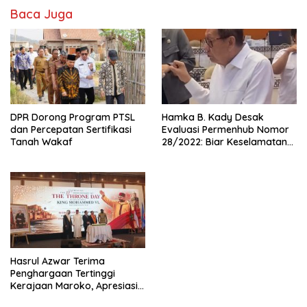
Baca Juga
DPR Dorong Program PTSL
Hamka B. Kady Desak
dan Percepatan Sertifikasi
Evaluasi Permenhub Nomor
Tanah Wakaf
28/2022: Biar Keselamatan
Pelayaran Tak Lagi Hanya
Bertumpu pada Administrasi
SPB
Hasrul Azwar Terima
Penghargaan Tertinggi
Kerajaan Maroko, Apresiasi
atas Dedikasi Memperkuat