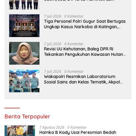
Pelaporan DORS Dan Ungkap Kasus
7 Juli 2026
0 Komentar
Tiga Personel Polri Gugur Saat Bertugas
Ungkap Kasus Narkoba di Katingan,
Dianugerahi Kenaikan Pangkat Luar
Biasa Anumerta
7 Juli 2026
0 Komentar
Revisi UU Kehutanan, Baleg DPR RI
Tekankan Pengukuhan Kawasan Hutan
Tak Boleh Dilakukan Sepihak
7 Juli 2026
0 Komentar
Wakapolri Resmikan Laboratorium
Sosial Sains dan Kelas Tematik, Akpol
Perkuat Scientific Policing
Berita Terpopuler
7 Agustus 2026
0 Komentar
Hamka B Kady Usai Peresmian Bedah