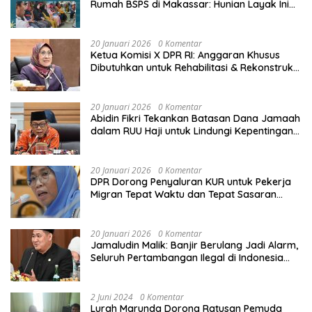
Rumah BSPS di Makassar: Hunian Layak Ini
Hak Dasar Masyarakat
20 Januari 2026
0 Komentar
Ketua Komisi X DPR RI: Anggaran Khusus
Dibutuhkan untuk Rehabilitasi & Rekonstruksi
Sekolah Rusak Akibat Bencana
20 Januari 2026
0 Komentar
Abidin Fikri Tekankan Batasan Dana Jamaah
dalam RUU Haji untuk Lindungi Kepentingan
Calon Haji
20 Januari 2026
0 Komentar
DPR Dorong Penyaluran KUR untuk Pekerja
Migran Tepat Waktu dan Tepat Sasaran
demi Perlindungan Ekonomi PMI
20 Januari 2026
0 Komentar
Jamaludin Malik: Banjir Berulang Jadi Alarm,
Seluruh Pertambangan Ilegal di Indonesia
Harus Ditertibkan
2 Juni 2024
0 Komentar
Lurah Marunda Dorong Ratusan Pemuda