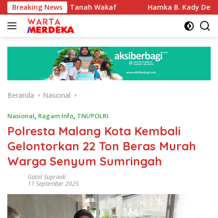
Langsung
ifikasi Tanah Wakaf
Breaking News
Hamka B. Kady Desak Evaluasi Pe
ke
konten
Beranda
Nasional
Nasional
,
Ragam Info
,
TNI/POLRI
Polresta Malang Kota Kembali
Gelontorkan 22 Ton Beras Murah
Warga Senyum Sumringah
Gatot Supriadi
11 September 2025