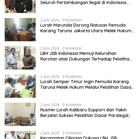
Seluruh Pertambangan Ilegal di Indonesia
Harus Ditertibkan
2 Juni 2024
0 Komentar
Lurah Marunda Dorong Ratusan Pemuda
Karang Taruna Jakarta Utara Melek Hukum
Melalui Pelatihan Dasar Paralegal Gratis
Yang Diadakan LBH JSB Indonesia
2 Juni 2024
0 Komentar
LBH JSB Indonesia Memuji Kelurahan
Rorotan atas Dukungan Terhadap Pelatihan
Dasar Paralegal Gratis Untuk 150 orang
Pemuda Karang Taruna di Jakarta Utara
2 Juni 2024
0 Komentar
Lurah Semper Timur Ingin Pemuda Karang
Taruna Melek Hukum Melalui Pelatihan Dasar
Paralegal Gratis Yang Diadakan LBH JSB
Indonesia
2 Juni 2024
0 Komentar
Rusmin Lurah Kalibaru Support dan Yakin
Berjalan Sukses Pelatihan Dasar Paralegal
Gratis Untuk Ratusan Karang Taruna di
Jakarta Utara
2 Juni 2024
0 Komentar
Kecamatan Cilincing Dukung LBH JSB