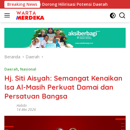
Langsung
Aboe Dorong Hilirisasi Potensi Daerah
Breaking News
DPR Dorong Prog
ke
konten
Beranda
Daerah
Daerah
,
Nasional
Hj. Siti Aisyah: Semangat Kenaikan
Isa Al-Masih Perkuat Damai dan
Persatuan Bangsa
Habibi
14 Mei 2026