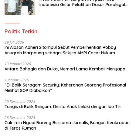
Indonesia Gelar Pelatihan Dasar Paralegal
Gratis Untuk 150 orang Pemuda Karang
Taruna di Jakarta Utara
Politik Terkini
29 Juli 2026
Ini Alasan Adheri Sitompul Sebut Pemberhentian Robby
Anugrah Marpaung sebagai Sekjen AMPI Cacat Hukum
13 Januari 2026
Antara Bahagia dan Duka, Memori Lama Kembali Menyapa
1 Januari 2026
“Di Balik Seragam Security: Keheranan Seorang Profesional
Melihat SOP Diabaikan”
29 Desember 2025
Tangis di Balik Senyum: Derita Anak Lelaki dengan Ibu Tiri
28 Desember 2025
Cak Imin Ngopi Bareng Bersama Jurnalis, Bangun Keakraban
di Teras Rumah