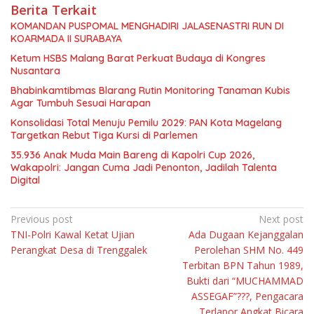
Berita Terkait
KOMANDAN PUSPOMAL MENGHADIRI JALASENASTRI RUN DI
KOARMADA II SURABAYA
Ketum HSBS Malang Barat Perkuat Budaya di Kongres
Nusantara
Bhabinkamtibmas Blarang Rutin Monitoring Tanaman Kubis
Agar Tumbuh Sesuai Harapan
Konsolidasi Total Menuju Pemilu 2029: PAN Kota Magelang
Targetkan Rebut Tiga Kursi di Parlemen
35.936 Anak Muda Main Bareng di Kapolri Cup 2026,
Wakapolri: Jangan Cuma Jadi Penonton, Jadilah Talenta
Digital
Navigasi
Previous post
Next post
TNI-Polri Kawal Ketat Ujian
Ada Dugaan Kejanggalan
pos
Perangkat Desa di Trenggalek
Perolehan SHM No. 449
Terbitan BPN Tahun 1989,
Bukti dari “MUCHAMMAD
ASSEGAF”???, Pengacara
Terlapor Angkat Bicara