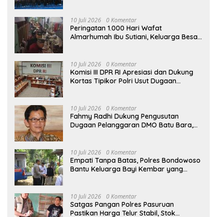
SURABAYA
10 Juli 2026
0 Komentar
Peringatan 1.000 Hari Wafat
Almarhumah Ibu Sutiani, Keluarga Besar
Bapak Edy dan Ibu Narti Gelar Tahlil dan
Doa Bersama
10 Juli 2026
0 Komentar
Komisi III DPR RI Apresiasi dan Dukung
Kortas Tipikor Polri Usut Dugaan
Korupsi Batu Bara
10 Juli 2026
0 Komentar
Fahmy Radhi Dukung Pengusutan
Dugaan Pelanggaran DMO Batu Bara,
Minta Sanksi Tegas bagi Pelanggar
10 Juli 2026
0 Komentar
Empati Tanpa Batas, Polres Bondowoso
Bantu Keluarga Bayi Kembar yang
Kehilangan Ibu
10 Juli 2026
0 Komentar
Satgas Pangan Polres Pasuruan
Pastikan Harga Telur Stabil, Stok