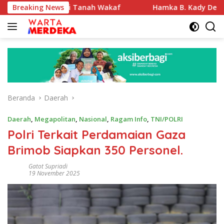
Langsung
fikasi Tanah Wakaf
Breaking News
Hamka B. Kady Desak Evaluasi Per
ke
konten
Beranda
Daerah
Daerah
,
Megapolitan
,
Nasional
,
Ragam Info
,
TNI/POLRI
Polri Terkait Perdamaian Gaza
Brimob Siapkan 350 Personel.
Gatot Supriadi
19 November 2025