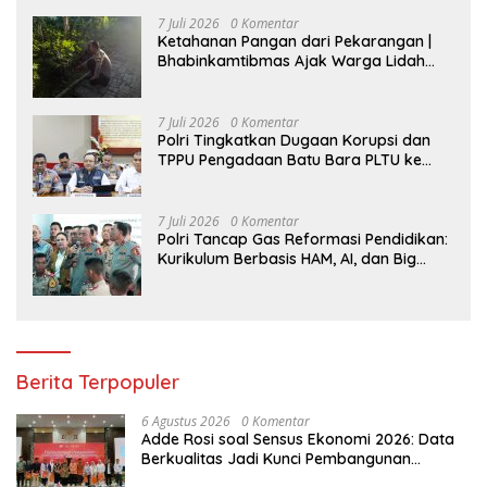
7 Juli 2026
0 Komentar
Ketahanan Pangan dari Pekarangan |
Bhabinkamtibmas Ajak Warga Lidah
Wetan Budidaya Singkong
7 Juli 2026
0 Komentar
Polri Tingkatkan Dugaan Korupsi dan
TPPU Pengadaan Batu Bara PLTU ke
Tahap Penyidikan, Kerugian Negara
Diindikasikan Capai Rp5 Triliun
7 Juli 2026
0 Komentar
Polri Tancap Gas Reformasi Pendidikan:
Kurikulum Berbasis HAM, AI, dan Big
Data Siap Berlaku 2027
Berita Terpopuler
6 Agustus 2026
0 Komentar
Adde Rosi soal Sensus Ekonomi 2026: Data
Berkualitas Jadi Kunci Pembangunan
Indonesia