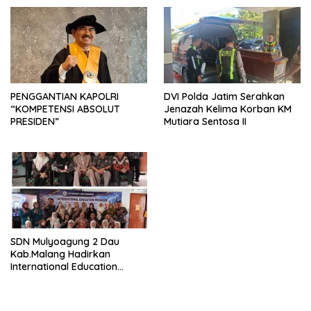
PENGGANTIAN KAPOLRI
DVI Polda Jatim Serahkan
“KOMPETENSI ABSOLUT
Jenazah Kelima Korban KM
PRESIDEN”
Mutiara Sentosa II
SDN Mulyoagung 2 Dau
Kab.Malang Hadirkan
International Education
Program, Bangun Wawasan
Global Siswa melalui
Kolaborasi Internasional