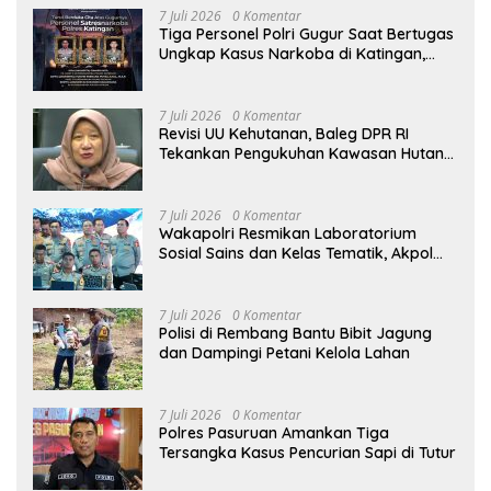
7 Juli 2026
0 Komentar
Tiga Personel Polri Gugur Saat Bertugas
Ungkap Kasus Narkoba di Katingan,
Dianugerahi Kenaikan Pangkat Luar
Biasa Anumerta
7 Juli 2026
0 Komentar
Revisi UU Kehutanan, Baleg DPR RI
Tekankan Pengukuhan Kawasan Hutan
Tak Boleh Dilakukan Sepihak
7 Juli 2026
0 Komentar
Wakapolri Resmikan Laboratorium
Sosial Sains dan Kelas Tematik, Akpol
Perkuat Scientific Policing
7 Juli 2026
0 Komentar
Polisi di Rembang Bantu Bibit Jagung
dan Dampingi Petani Kelola Lahan
7 Juli 2026
0 Komentar
Polres Pasuruan Amankan Tiga
Tersangka Kasus Pencurian Sapi di Tutur