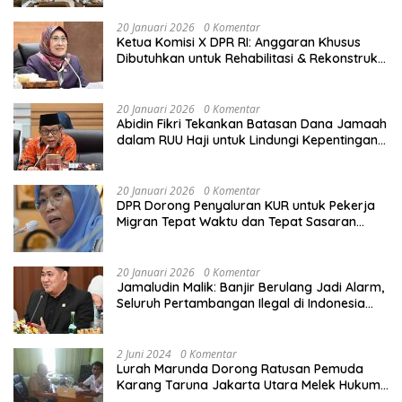
20 Januari 2026
0 Komentar
Ketua Komisi X DPR RI: Anggaran Khusus
Dibutuhkan untuk Rehabilitasi & Rekonstruksi
Sekolah Rusak Akibat Bencana
20 Januari 2026
0 Komentar
Abidin Fikri Tekankan Batasan Dana Jamaah
dalam RUU Haji untuk Lindungi Kepentingan
Calon Haji
20 Januari 2026
0 Komentar
DPR Dorong Penyaluran KUR untuk Pekerja
Migran Tepat Waktu dan Tepat Sasaran
demi Perlindungan Ekonomi PMI
20 Januari 2026
0 Komentar
Jamaludin Malik: Banjir Berulang Jadi Alarm,
Seluruh Pertambangan Ilegal di Indonesia
Harus Ditertibkan
2 Juni 2024
0 Komentar
Lurah Marunda Dorong Ratusan Pemuda
Karang Taruna Jakarta Utara Melek Hukum
Melalui Pelatihan Dasar Paralegal Gratis