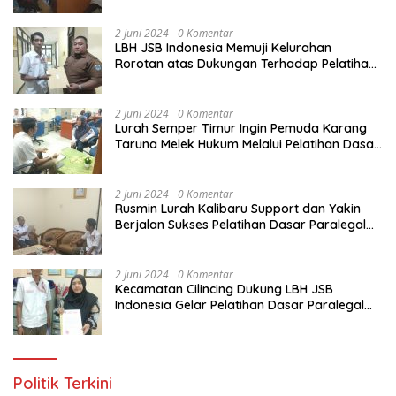
Yang Diadakan LBH JSB Indonesia
2 Juni 2024
0 Komentar
LBH JSB Indonesia Memuji Kelurahan
Rorotan atas Dukungan Terhadap Pelatihan
Dasar Paralegal Gratis Untuk 150 orang
Pemuda Karang Taruna di Jakarta Utara
2 Juni 2024
0 Komentar
Lurah Semper Timur Ingin Pemuda Karang
Taruna Melek Hukum Melalui Pelatihan Dasar
Paralegal Gratis Yang Diadakan LBH JSB
Indonesia
2 Juni 2024
0 Komentar
Rusmin Lurah Kalibaru Support dan Yakin
Berjalan Sukses Pelatihan Dasar Paralegal
Gratis Untuk Ratusan Karang Taruna di
Jakarta Utara
2 Juni 2024
0 Komentar
Kecamatan Cilincing Dukung LBH JSB
Indonesia Gelar Pelatihan Dasar Paralegal
Gratis Untuk 150 orang Pemuda Karang
Taruna di Jakarta Utara
Politik Terkini