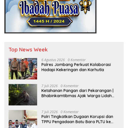
Top News Week
6 Agustus 2026
0 Komentar
Polres Jombang Perkuat Kolaborasi
Hadapi Kekeringan dan Karhutla
7 Juli 2026
0 Komentar
Ketahanan Pangan dari Pekarangan |
Bhabinkamtibmas Ajak Warga Lidah
Wetan Budidaya Singkong
7 Juli 2026
0 Komentar
Polri Tingkatkan Dugaan Korupsi dan
TPPU Pengadaan Batu Bara PLTU ke
Tahap Penyidikan, Kerugian Negara