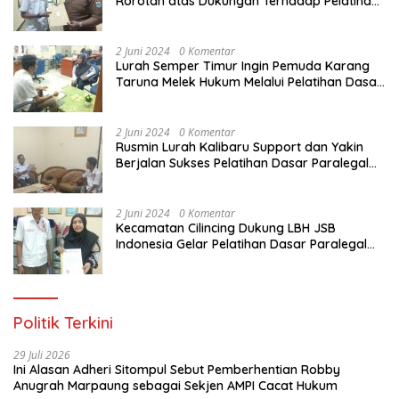
Rorotan atas Dukungan Terhadap Pelatihan
Dasar Paralegal Gratis Untuk 150 orang
Pemuda Karang Taruna di Jakarta Utara
2 Juni 2024
0 Komentar
Lurah Semper Timur Ingin Pemuda Karang
Taruna Melek Hukum Melalui Pelatihan Dasar
Paralegal Gratis Yang Diadakan LBH JSB
Indonesia
2 Juni 2024
0 Komentar
Rusmin Lurah Kalibaru Support dan Yakin
Berjalan Sukses Pelatihan Dasar Paralegal
Gratis Untuk Ratusan Karang Taruna di
Jakarta Utara
2 Juni 2024
0 Komentar
Kecamatan Cilincing Dukung LBH JSB
Indonesia Gelar Pelatihan Dasar Paralegal
Gratis Untuk 150 orang Pemuda Karang
Taruna di Jakarta Utara
Politik Terkini
29 Juli 2026
Ini Alasan Adheri Sitompul Sebut Pemberhentian Robby
Anugrah Marpaung sebagai Sekjen AMPI Cacat Hukum