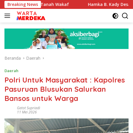
Langsung
ertifikasi Tanah Wakaf
Breaking News
Hamka B. Kady Desak Evaluasi 
ke
konten
Beranda
Daerah
Daerah
Polri Untuk Masyarakat : Kapolres
Pasuruan Blusukan Salurkan
Bansos untuk Warga
Gatot Supriadi
11 Mei 2026