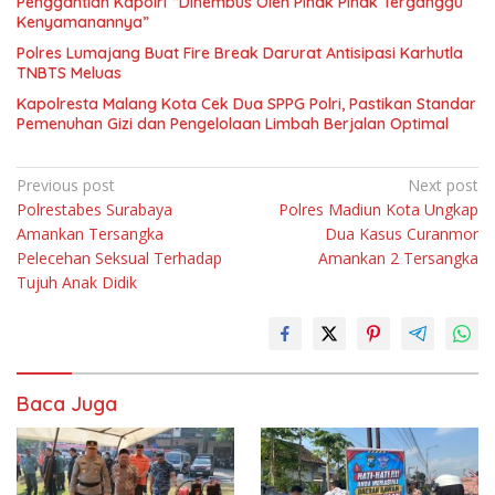
Penggantian Kapolri “Dihembus Oleh Pihak Pihak Terganggu
Kenyamanannya”
Polres Lumajang Buat Fire Break Darurat Antisipasi Karhutla
TNBTS Meluas
Kapolresta Malang Kota Cek Dua SPPG Polri, Pastikan Standar
Pemenuhan Gizi dan Pengelolaan Limbah Berjalan Optimal
Navigasi
Previous post
Next post
Polrestabes Surabaya
Polres Madiun Kota Ungkap
pos
Amankan Tersangka
Dua Kasus Curanmor
Pelecehan Seksual Terhadap
Amankan 2 Tersangka
Tujuh Anak Didik
Baca Juga