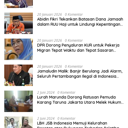
Sekolah Rusak Akibat Bencana
20 Januari 2026
0 Komentar
Abidin Fikri Tekankan Batasan Dana Jamaah
dalam RUU Haji untuk Lindungi Kepentingan
Calon Haji
20 Januari 2026
0 Komentar
DPR Dorong Penyaluran KUR untuk Pekerja
Migran Tepat Waktu dan Tepat Sasaran
demi Perlindungan Ekonomi PMI
20 Januari 2026
0 Komentar
Jamaludin Malik: Banjir Berulang Jadi Alarm,
Seluruh Pertambangan Ilegal di Indonesia
Harus Ditertibkan
2 Juni 2024
0 Komentar
Lurah Marunda Dorong Ratusan Pemuda
Karang Taruna Jakarta Utara Melek Hukum
Melalui Pelatihan Dasar Paralegal Gratis
Yang Diadakan LBH JSB Indonesia
2 Juni 2024
0 Komentar
LBH JSB Indonesia Memuji Kelurahan