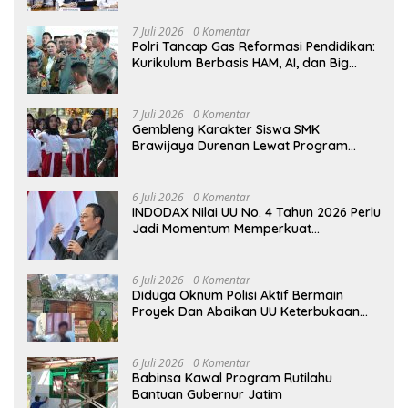
Diindikasikan Capai Rp5 Triliun
7 Juli 2026
0 Komentar
Polri Tancap Gas Reformasi Pendidikan:
Kurikulum Berbasis HAM, AI, dan Big
Data Siap Berlaku 2027
7 Juli 2026
0 Komentar
Gembleng Karakter Siswa SMK
Brawijaya Durenan Lewat Program
Ketarunaan
6 Juli 2026
0 Komentar
INDODAX Nilai UU No. 4 Tahun 2026 Perlu
Jadi Momentum Memperkuat
Kedaulatan Ekosistem Kripto Indonesia
6 Juli 2026
0 Komentar
Diduga Oknum Polisi Aktif Bermain
Proyek Dan Abaikan UU Keterbukaan
Informasi Publik (KIP)
6 Juli 2026
0 Komentar
Babinsa Kawal Program Rutilahu
Bantuan Gubernur Jatim