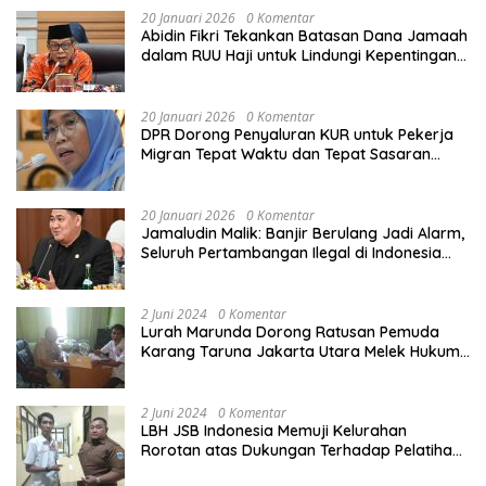
20 Januari 2026
0 Komentar
Abidin Fikri Tekankan Batasan Dana Jamaah
dalam RUU Haji untuk Lindungi Kepentingan
Calon Haji
20 Januari 2026
0 Komentar
DPR Dorong Penyaluran KUR untuk Pekerja
Migran Tepat Waktu dan Tepat Sasaran
demi Perlindungan Ekonomi PMI
20 Januari 2026
0 Komentar
Jamaludin Malik: Banjir Berulang Jadi Alarm,
Seluruh Pertambangan Ilegal di Indonesia
Harus Ditertibkan
2 Juni 2024
0 Komentar
Lurah Marunda Dorong Ratusan Pemuda
Karang Taruna Jakarta Utara Melek Hukum
Melalui Pelatihan Dasar Paralegal Gratis
Yang Diadakan LBH JSB Indonesia
2 Juni 2024
0 Komentar
LBH JSB Indonesia Memuji Kelurahan
Rorotan atas Dukungan Terhadap Pelatihan
Dasar Paralegal Gratis Untuk 150 orang