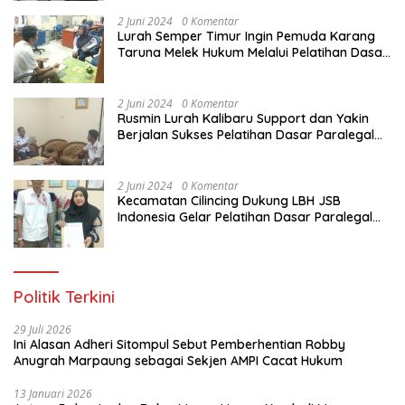
Pemuda Karang Taruna di Jakarta Utara
2 Juni 2024
0 Komentar
Lurah Semper Timur Ingin Pemuda Karang
Taruna Melek Hukum Melalui Pelatihan Dasar
Paralegal Gratis Yang Diadakan LBH JSB
Indonesia
2 Juni 2024
0 Komentar
Rusmin Lurah Kalibaru Support dan Yakin
Berjalan Sukses Pelatihan Dasar Paralegal
Gratis Untuk Ratusan Karang Taruna di
Jakarta Utara
2 Juni 2024
0 Komentar
Kecamatan Cilincing Dukung LBH JSB
Indonesia Gelar Pelatihan Dasar Paralegal
Gratis Untuk 150 orang Pemuda Karang
Taruna di Jakarta Utara
Politik Terkini
29 Juli 2026
Ini Alasan Adheri Sitompul Sebut Pemberhentian Robby
Anugrah Marpaung sebagai Sekjen AMPI Cacat Hukum
13 Januari 2026