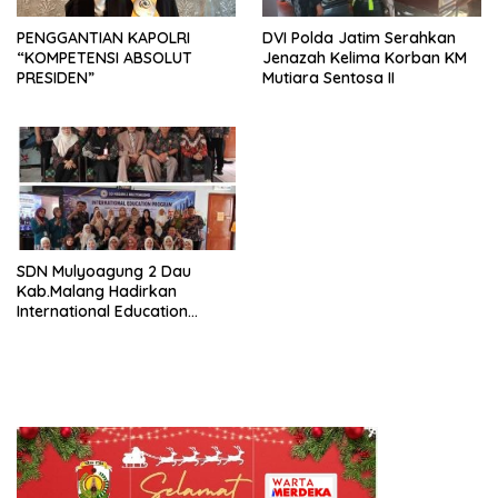
PENGGANTIAN KAPOLRI
DVI Polda Jatim Serahkan
“KOMPETENSI ABSOLUT
Jenazah Kelima Korban KM
PRESIDEN”
Mutiara Sentosa II
SDN Mulyoagung 2 Dau
Kab.Malang Hadirkan
International Education
Program, Bangun Wawasan
Global Siswa melalui
Kolaborasi Internasional