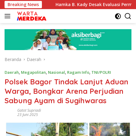
Langsung
akaf
Breaking News
Hamka B. Kady Desak Evaluasi Permenhub Nomor 2
ke
konten
Beranda
Daerah
Daerah
,
Megapolitan
,
Nasional
,
Ragam Info
,
TNI/POLRI
Polsek Bagor Tindak Lanjut Aduan
Warga, Bongkar Arena Perjudian
Sabung Ayam di Sugihwaras
Gatot Supriadi
23 Juni 2025