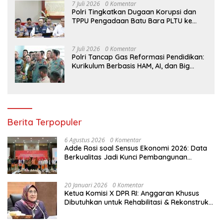
7 Juli 2026
0 Komentar
Polri Tingkatkan Dugaan Korupsi dan
TPPU Pengadaan Batu Bara PLTU ke
Tahap Penyidikan, Kerugian Negara
Diindikasikan Capai Rp5 Triliun
7 Juli 2026
0 Komentar
Polri Tancap Gas Reformasi Pendidikan:
Kurikulum Berbasis HAM, AI, dan Big
Data Siap Berlaku 2027
Berita Terpopuler
6 Agustus 2026
0 Komentar
Adde Rosi soal Sensus Ekonomi 2026: Data
Berkualitas Jadi Kunci Pembangunan
Indonesia
20 Januari 2026
0 Komentar
Ketua Komisi X DPR RI: Anggaran Khusus
Dibutuhkan untuk Rehabilitasi & Rekonstruksi
Sekolah Rusak Akibat Bencana