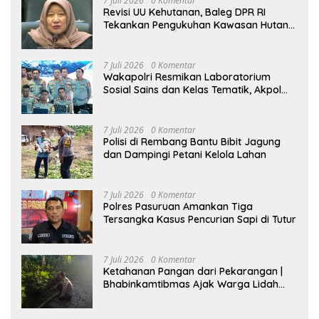
7 Juli 2026
0 Komentar
Revisi UU Kehutanan, Baleg DPR RI
Tekankan Pengukuhan Kawasan Hutan
Tak Boleh Dilakukan Sepihak
7 Juli 2026
0 Komentar
Wakapolri Resmikan Laboratorium
Sosial Sains dan Kelas Tematik, Akpol
Perkuat Scientific Policing
7 Juli 2026
0 Komentar
Polisi di Rembang Bantu Bibit Jagung
dan Dampingi Petani Kelola Lahan
7 Juli 2026
0 Komentar
Polres Pasuruan Amankan Tiga
Tersangka Kasus Pencurian Sapi di Tutur
7 Juli 2026
0 Komentar
Ketahanan Pangan dari Pekarangan |
Bhabinkamtibmas Ajak Warga Lidah
Wetan Budidaya Singkong