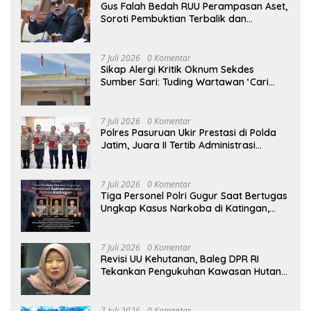
Gus Falah Bedah RUU Perampasan Aset,
Soroti Pembuktian Terbalik dan
Pertanyakan Posisi Kejaksaan
7 Juli 2026
0 Komentar
Sikap Alergi Kritik Oknum Sekdes
Sumber Sari: Tuding Wartawan ‘Cari
Kesalahan’ Saat Dipertanyakan Soal
Bendera Lusuh dan Layanan PATEN
CETAR yang Diduga Mandek
7 Juli 2026
0 Komentar
Polres Pasuruan Ukir Prestasi di Polda
Jatim, Juara II Tertib Administrasi
Pelaporan DORS Dan Ungkap Kasus
7 Juli 2026
0 Komentar
Tiga Personel Polri Gugur Saat Bertugas
Ungkap Kasus Narkoba di Katingan,
Dianugerahi Kenaikan Pangkat Luar
Biasa Anumerta
7 Juli 2026
0 Komentar
Revisi UU Kehutanan, Baleg DPR RI
Tekankan Pengukuhan Kawasan Hutan
Tak Boleh Dilakukan Sepihak
7 Juli 2026
0 Komentar