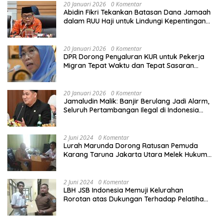
20 Januari 2026
0 Komentar
Abidin Fikri Tekankan Batasan Dana Jamaah
dalam RUU Haji untuk Lindungi Kepentingan
Calon Haji
20 Januari 2026
0 Komentar
DPR Dorong Penyaluran KUR untuk Pekerja
Migran Tepat Waktu dan Tepat Sasaran
demi Perlindungan Ekonomi PMI
20 Januari 2026
0 Komentar
Jamaludin Malik: Banjir Berulang Jadi Alarm,
Seluruh Pertambangan Ilegal di Indonesia
Harus Ditertibkan
2 Juni 2024
0 Komentar
Lurah Marunda Dorong Ratusan Pemuda
Karang Taruna Jakarta Utara Melek Hukum
Melalui Pelatihan Dasar Paralegal Gratis
Yang Diadakan LBH JSB Indonesia
2 Juni 2024
0 Komentar
LBH JSB Indonesia Memuji Kelurahan
Rorotan atas Dukungan Terhadap Pelatihan
Dasar Paralegal Gratis Untuk 150 orang
Pemuda Karang Taruna di Jakarta Utara