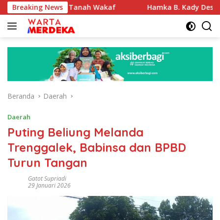
Langsung
ifikasi Tanah Wakaf
Breaking News
Hamka B. Kady Desak Evaluasi Per
ke
konten
Beranda
Daerah
Daerah
Puting Beliung Melanda
Trenggalek, Babinsa dan BPBD
Turun Tangan
Gatot Supriadi
29 Januari 2026