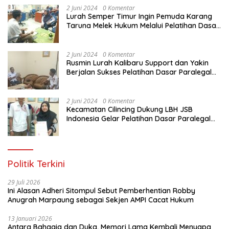
2 Juni 2024
0 Komentar
Lurah Semper Timur Ingin Pemuda Karang
Taruna Melek Hukum Melalui Pelatihan Dasar
Paralegal Gratis Yang Diadakan LBH JSB
Indonesia
2 Juni 2024
0 Komentar
Rusmin Lurah Kalibaru Support dan Yakin
Berjalan Sukses Pelatihan Dasar Paralegal
Gratis Untuk Ratusan Karang Taruna di
Jakarta Utara
2 Juni 2024
0 Komentar
Kecamatan Cilincing Dukung LBH JSB
Indonesia Gelar Pelatihan Dasar Paralegal
Gratis Untuk 150 orang Pemuda Karang
Taruna di Jakarta Utara
Politik Terkini
29 Juli 2026
Ini Alasan Adheri Sitompul Sebut Pemberhentian Robby
Anugrah Marpaung sebagai Sekjen AMPI Cacat Hukum
13 Januari 2026
Antara Bahagia dan Duka, Memori Lama Kembali Menyapa