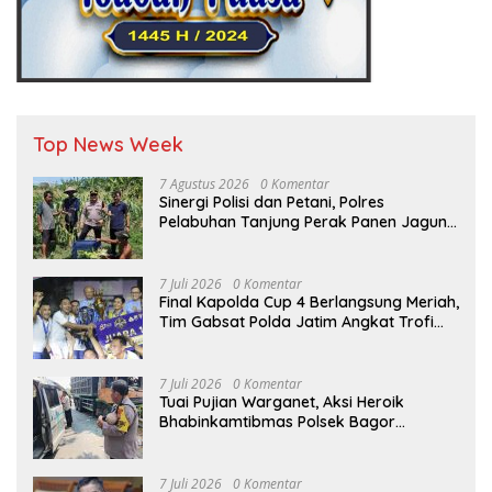
Top News Week
7 Agustus 2026
0 Komentar
Sinergi Polisi dan Petani, Polres
Pelabuhan Tanjung Perak Panen Jagung
Pulut Ketan Ungu
7 Juli 2026
0 Komentar
Final Kapolda Cup 4 Berlangsung Meriah,
Tim Gabsat Polda Jatim Angkat Trofi
Juara
7 Juli 2026
0 Komentar
Tuai Pujian Warganet, Aksi Heroik
Bhabinkamtibmas Polsek Bagor
Selamatkan Bayi Korban Kecelakaan
Bus di Nganjuk
7 Juli 2026
0 Komentar