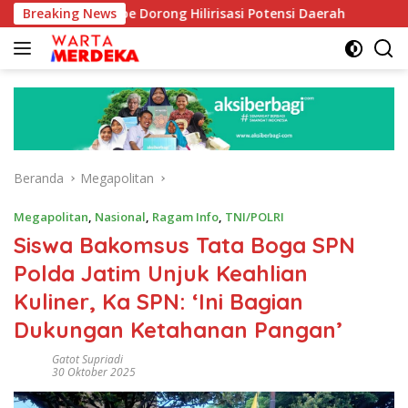
Langsung
 Aboe Dorong Hilirisasi Potensi Daerah
Breaking News
DPR Dorong Pro
ke
konten
Beranda
Megapolitan
Megapolitan
,
Nasional
,
Ragam Info
,
TNI/POLRI
Siswa Bakomsus Tata Boga SPN
Polda Jatim Unjuk Keahlian
Kuliner, Ka SPN: ‘Ini Bagian
Dukungan Ketahanan Pangan’
Gatot Supriadi
30 Oktober 2025