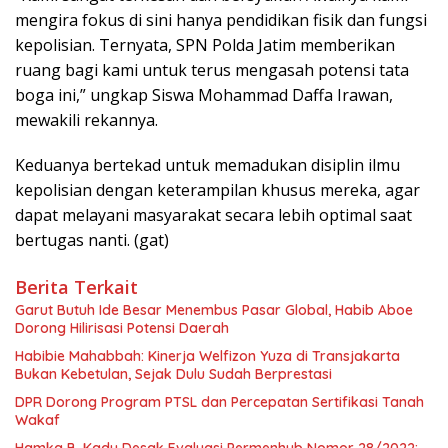
mengira fokus di sini hanya pendidikan fisik dan fungsi
kepolisian. Ternyata, SPN Polda Jatim memberikan
ruang bagi kami untuk terus mengasah potensi tata
boga ini,” ungkap Siswa Mohammad Daffa Irawan,
mewakili rekannya.
Keduanya bertekad untuk memadukan disiplin ilmu
kepolisian dengan keterampilan khusus mereka, agar
dapat melayani masyarakat secara lebih optimal saat
bertugas nanti. (gat)
Berita Terkait
Garut Butuh Ide Besar Menembus Pasar Global, Habib Aboe
Dorong Hilirisasi Potensi Daerah
Habibie Mahabbah: Kinerja Welfizon Yuza di Transjakarta
Bukan Kebetulan, Sejak Dulu Sudah Berprestasi
DPR Dorong Program PTSL dan Percepatan Sertifikasi Tanah
Wakaf
Hamka B. Kady Desak Evaluasi Permenhub Nomor 28/2022: