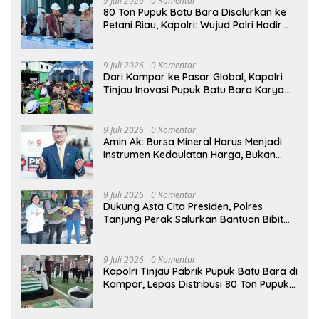
9 Juli 2026
0 Komentar
80 Ton Pupuk Batu Bara Disalurkan ke
Petani Riau, Kapolri: Wujud Polri Hadir
untuk Masyarakat
9 Juli 2026
0 Komentar
Dari Kampar ke Pasar Global, Kapolri
Tinjau Inovasi Pupuk Batu Bara Karya
Anak Bangsa
9 Juli 2026
0 Komentar
Amin Ak: Bursa Mineral Harus Menjadi
Instrumen Kedaulatan Harga, Bukan
Sekadar Lembaga Baru
9 Juli 2026
0 Komentar
Dukung Asta Cita Presiden, Polres
Tanjung Perak Salurkan Bantuan Bibit
Jagung Manis di Tambak Wedi.
9 Juli 2026
0 Komentar
Kapolri Tinjau Pabrik Pupuk Batu Bara di
Kampar, Lepas Distribusi 80 Ton Pupuk
untuk Kelompok Tani Riau