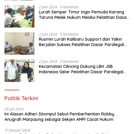
Pemuda Karang Taruna di Jakarta Utara
2 Juni 2024
0 Komentar
Lurah Semper Timur Ingin Pemuda Karang
Taruna Melek Hukum Melalui Pelatihan Dasar
Paralegal Gratis Yang Diadakan LBH JSB
Indonesia
2 Juni 2024
0 Komentar
Rusmin Lurah Kalibaru Support dan Yakin
Berjalan Sukses Pelatihan Dasar Paralegal
Gratis Untuk Ratusan Karang Taruna di
Jakarta Utara
2 Juni 2024
0 Komentar
Kecamatan Cilincing Dukung LBH JSB
Indonesia Gelar Pelatihan Dasar Paralegal
Gratis Untuk 150 orang Pemuda Karang
Taruna di Jakarta Utara
Politik Terkini
29 Juli 2026
Ini Alasan Adheri Sitompul Sebut Pemberhentian Robby
Anugrah Marpaung sebagai Sekjen AMPI Cacat Hukum
13 Januari 2026