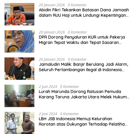
20 Januari 2026
0 Komentar
Abidin Fikri Tekankan Batasan Dana Jamaah
dalam RUU Haji untuk Lindungi Kepentingan
Calon Haji
20 Januari 2026
0 Komentar
DPR Dorong Penyaluran KUR untuk Pekerja
Migran Tepat Waktu dan Tepat Sasaran
demi Perlindungan Ekonomi PMI
20 Januari 2026
0 Komentar
Jamaludin Malik: Banjir Berulang Jadi Alarm,
Seluruh Pertambangan Ilegal di Indonesia
Harus Ditertibkan
2 Juni 2024
0 Komentar
Lurah Marunda Dorong Ratusan Pemuda
Karang Taruna Jakarta Utara Melek Hukum
Melalui Pelatihan Dasar Paralegal Gratis
Yang Diadakan LBH JSB Indonesia
2 Juni 2024
0 Komentar
LBH JSB Indonesia Memuji Kelurahan
Rorotan atas Dukungan Terhadap Pelatihan
Dasar Paralegal Gratis Untuk 150 orang