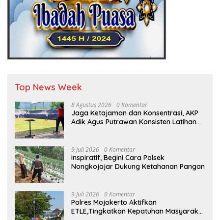
Top News Week
8 Agustus 2026
0 Komentar
Jaga Ketajaman dan Konsentrasi, AKP
Adik Agus Putrawan Konsisten Latihan
Menembak di Tengah Kesibukan
9 Juli 2026
0 Komentar
Inspiratif, Begini Cara Polsek
Nongkojajar Dukung Ketahanan Pangan
9 Juli 2026
0 Komentar
Polres Mojokerto Aktifkan
ETLE,Tingkatkan Kepatuhan Masyarakat
Dalam Berkendara