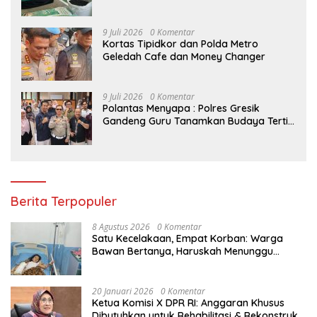
untuk Kelompok Tani Riau
9 Juli 2026
0 Komentar
Kortas Tipidkor dan Polda Metro
Geledah Cafe dan Money Changer
9 Juli 2026
0 Komentar
Polantas Menyapa : Polres Gresik
Gandeng Guru Tanamkan Budaya Tertib
Lalu Lintas Sejak Dini
Berita Terpopuler
8 Agustus 2026
0 Komentar
Satu Kecelakaan, Empat Korban: Warga
Bawan Bertanya, Haruskah Menunggu
Tragedi Berikutnya untuk Mendapat Lampu
Jalan?
20 Januari 2026
0 Komentar
Ketua Komisi X DPR RI: Anggaran Khusus
Dibutuhkan untuk Rehabilitasi & Rekonstruksi