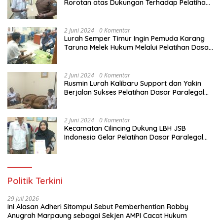
Rorotan atas Dukungan Terhadap Pelatihan
Dasar Paralegal Gratis Untuk 150 orang
Pemuda Karang Taruna di Jakarta Utara
2 Juni 2024
0 Komentar
Lurah Semper Timur Ingin Pemuda Karang
Taruna Melek Hukum Melalui Pelatihan Dasar
Paralegal Gratis Yang Diadakan LBH JSB
Indonesia
2 Juni 2024
0 Komentar
Rusmin Lurah Kalibaru Support dan Yakin
Berjalan Sukses Pelatihan Dasar Paralegal
Gratis Untuk Ratusan Karang Taruna di
Jakarta Utara
2 Juni 2024
0 Komentar
Kecamatan Cilincing Dukung LBH JSB
Indonesia Gelar Pelatihan Dasar Paralegal
Gratis Untuk 150 orang Pemuda Karang
Taruna di Jakarta Utara
Politik Terkini
29 Juli 2026
Ini Alasan Adheri Sitompul Sebut Pemberhentian Robby
Anugrah Marpaung sebagai Sekjen AMPI Cacat Hukum