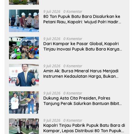
9 Juli 2026
0 Komentar
80 Ton Pupuk Batu Bara Disalurkan ke
Petani Riau, Kapolri: Wujud Polri Hadir
untuk Masyarakat
9 Juli 2026
0 Komentar
Dari Kampar ke Pasar Global, Kapolri
Tinjau Inovasi Pupuk Batu Bara Karya
Anak Bangsa
9 Juli 2026
0 Komentar
Amin Ak: Bursa Mineral Harus Menjadi
Instrumen Kedaulatan Harga, Bukan
Sekadar Lembaga Baru
9 Juli 2026
0 Komentar
Dukung Asta Cita Presiden, Polres
Tanjung Perak Salurkan Bantuan Bibit
Jagung Manis di Tambak Wedi.
9 Juli 2026
0 Komentar
Kapolri Tinjau Pabrik Pupuk Batu Bara di
Kampar, Lepas Distribusi 80 Ton Pupuk