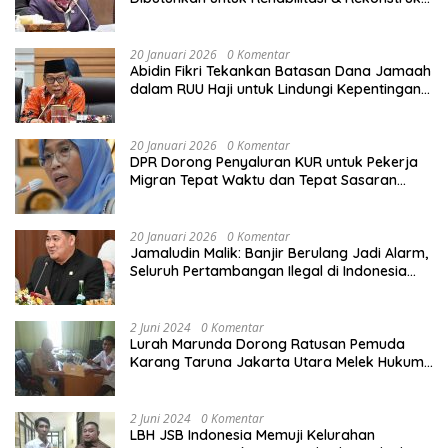
Sekolah Rusak Akibat Bencana
20 Januari 2026
0 Komentar
Abidin Fikri Tekankan Batasan Dana Jamaah
dalam RUU Haji untuk Lindungi Kepentingan
Calon Haji
20 Januari 2026
0 Komentar
DPR Dorong Penyaluran KUR untuk Pekerja
Migran Tepat Waktu dan Tepat Sasaran
demi Perlindungan Ekonomi PMI
20 Januari 2026
0 Komentar
Jamaludin Malik: Banjir Berulang Jadi Alarm,
Seluruh Pertambangan Ilegal di Indonesia
Harus Ditertibkan
2 Juni 2024
0 Komentar
Lurah Marunda Dorong Ratusan Pemuda
Karang Taruna Jakarta Utara Melek Hukum
Melalui Pelatihan Dasar Paralegal Gratis
Yang Diadakan LBH JSB Indonesia
2 Juni 2024
0 Komentar
LBH JSB Indonesia Memuji Kelurahan