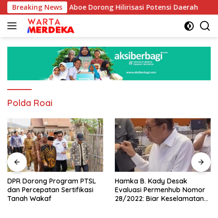
Langsung
bal, Habib Aboe Dorong Hilirisasi Potensi Daerah
Breaking News
DPR 
ke
konten
Polda Roai
DPR Dorong Program PTSL
Hamka B. Kady Desak
dan Percepatan Sertifikasi
Evaluasi Permenhub Nomor
Tanah Wakaf
28/2022: Biar Keselamatan
Pelayaran Tak Lagi Hanya
Bertumpu pada Administrasi