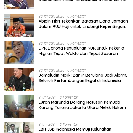
Sekolah Rusak Akibat Bencana
20 Januari 2026
0 Komentar
Abidin Fikri Tekankan Batasan Dana Jamaah
dalam RUU Haji untuk Lindungi Kepentingan
Calon Haji
20 Januari 2026
0 Komentar
DPR Dorong Penyaluran KUR untuk Pekerja
Migran Tepat Waktu dan Tepat Sasaran
demi Perlindungan Ekonomi PMI
20 Januari 2026
0 Komentar
Jamaludin Malik: Banjir Berulang Jadi Alarm,
Seluruh Pertambangan Ilegal di Indonesia
Harus Ditertibkan
2 Juni 2024
0 Komentar
Lurah Marunda Dorong Ratusan Pemuda
Karang Taruna Jakarta Utara Melek Hukum
Melalui Pelatihan Dasar Paralegal Gratis
Yang Diadakan LBH JSB Indonesia
2 Juni 2024
0 Komentar
LBH JSB Indonesia Memuji Kelurahan