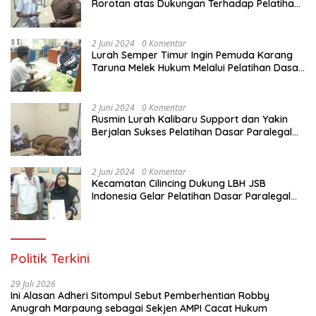
Rorotan atas Dukungan Terhadap Pelatihan
Dasar Paralegal Gratis Untuk 150 orang
Pemuda Karang Taruna di Jakarta Utara
2 Juni 2024
0 Komentar
Lurah Semper Timur Ingin Pemuda Karang
Taruna Melek Hukum Melalui Pelatihan Dasar
Paralegal Gratis Yang Diadakan LBH JSB
Indonesia
2 Juni 2024
0 Komentar
Rusmin Lurah Kalibaru Support dan Yakin
Berjalan Sukses Pelatihan Dasar Paralegal
Gratis Untuk Ratusan Karang Taruna di
Jakarta Utara
2 Juni 2024
0 Komentar
Kecamatan Cilincing Dukung LBH JSB
Indonesia Gelar Pelatihan Dasar Paralegal
Gratis Untuk 150 orang Pemuda Karang
Taruna di Jakarta Utara
Politik Terkini
29 Juli 2026
Ini Alasan Adheri Sitompul Sebut Pemberhentian Robby
Anugrah Marpaung sebagai Sekjen AMPI Cacat Hukum