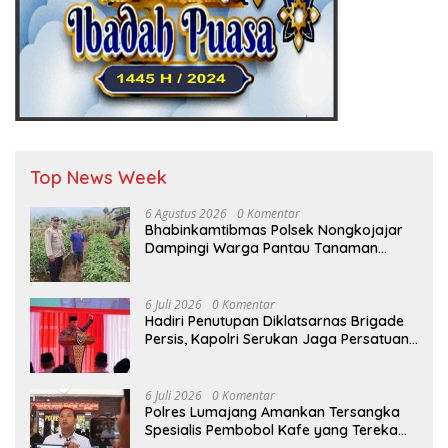
Top News Week
6 Agustus 2026
0 Komentar
Bhabinkamtibmas Polsek Nongkojajar
Dampingi Warga Pantau Tanaman
Tomat Dukung Program Ketahanan
Pangan Nasional
6 Juli 2026
0 Komentar
Hadiri Penutupan Diklatsarnas Brigade
Persis, Kapolri Serukan Jaga Persatuan-
Kesatuan
6 Juli 2026
0 Komentar
Polres Lumajang Amankan Tersangka
Spesialis Pembobol Kafe yang Terekam
CCTV