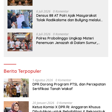
TANJUNG PERAK BERDUKA ATAS
GUGURNYA TIGA PAHLAWAN
PEMBERANTAS NARKOBA DI KATINGAN
6 Juli 2026
0 Komentar
Densus 88 AT Polri Ajak Masyarakat
Tolak Radikalisme dan Bullying melalui
Kampanye Edukasi di Car Free Day
Makassar
6 Juli 2026
0 Komentar
Polres Probolinggo Ungkap Misteri
Penemuan Jenazah di Dalam Sumur,
Dua Tersangka Diamankan
Berita Terpopuler
5 Agustus 2026
0 Komentar
DPR Dorong Program PTSL dan Percepatan
Sertifikasi Tanah Wakaf
20 Januari 2026
0 Komentar
Ketua Komisi X DPR RI: Anggaran Khusus
Dibutuhkan untuk Rehabilitasi & Rekonstruksi