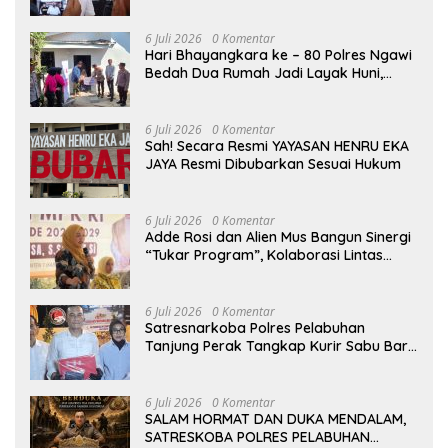
6 Juli 2026
0 Komentar
Hari Bhayangkara ke – 80 Polres Ngawi
Bedah Dua Rumah Jadi Layak Huni,
Hadirkan Senyum dan Harapan Warga
6 Juli 2026
0 Komentar
Sah! Secara Resmi YAYASAN HENRU EKA
JAYA Resmi Dibubarkan Sesuai Hukum
6 Juli 2026
0 Komentar
Adde Rosi dan Alien Mus Bangun Sinergi
“Tukar Program”, Kolaborasi Lintas
Komisi DPR RI untuk Perkuat Pendidikan
dan Pertanian
6 Juli 2026
0 Komentar
Satresnarkoba Polres Pelabuhan
Tanjung Perak Tangkap Kurir Sabu Baru
Dua Pekan Beraksi di Kenjeran
6 Juli 2026
0 Komentar
SALAM HORMAT DAN DUKA MENDALAM,
SATRESKOBA POLRES PELABUHAN