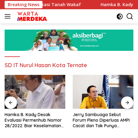
Langsung
an Sertifikasi Tanah Wakaf
Breaking News
Hamka B. Kady Desak Evalu
ke
konten
SD IT Nurul Hasan Kota Ternate
Hamka B. Kady Desak
Jerry Sambuaga Sebut
Evaluasi Permenhub Nomor
Forum Pleno Diperluas AMPI
28/2022: Biar Keselamatan
Cacat dan Tak Punya
Pelayaran Tak Lagi Hanya
Legitimasi
Bertumpu pada Administrasi