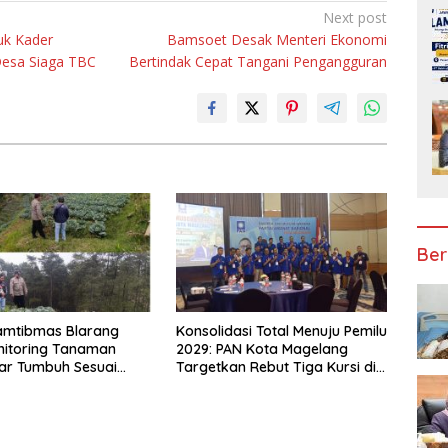
Next post
uk Kader
Bamsoet Desak Menteri Ekonomi
Desa Siaga TBC
Bertindak Cepat Tangani Pengangguran
Ber
amtibmas Blarang
Konsolidasi Total Menuju Pemilu
nitoring Tanaman
2029: PAN Kota Magelang
ar Tumbuh Sesuai
Targetkan Rebut Tiga Kursi di
Parlemen