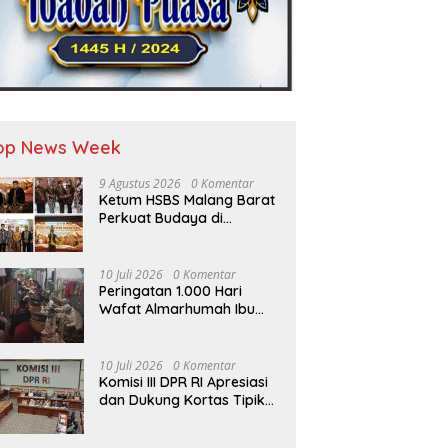
op News Week
9 Agustus 2026
0 Komentar
Ketum HSBS Malang Barat
Perkuat Budaya di
Kongres Nusantara
10 Juli 2026
0 Komentar
Peringatan 1.000 Hari
Wafat Almarhumah Ibu
Sutiani, Keluarga Besar
Bapak Edy dan Ibu Narti
Gelar Tahlil dan Doa
10 Juli 2026
0 Komentar
Bersama
Komisi III DPR RI Apresiasi
dan Dukung Kortas Tipikor
Polri Usut Dugaan Korupsi
Batu Bara