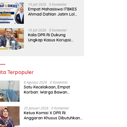
Ketahanan Pangan
10 Juli 2026
0 Komentar
Surabaya
Empat Mahasiswa ITBKES
Ahmad Dahlan Jatim Lolos
Program Internasional di
Thailand, Siap Harumkan
Nama Indonesia di Kancah
10 Juli 2026
0 Komentar
Global
Kala DPR RI Dukung
Ungkap Kasus Korupsi
oleh Polisi: Minta TNI-Polri
hingga Jaksa Solid!
ita Terpopuler
8 Agustus 2026
0 Komentar
Satu Kecelakaan, Empat
Korban: Warga Bawan
Bertanya, Haruskah Menunggu
Tragedi Berikutnya untuk
Mendapat Lampu Jalan?
20 Januari 2026
0 Komentar
Ketua Komisi X DPR RI:
Anggaran Khusus Dibutuhkan
untuk Rehabilitasi &