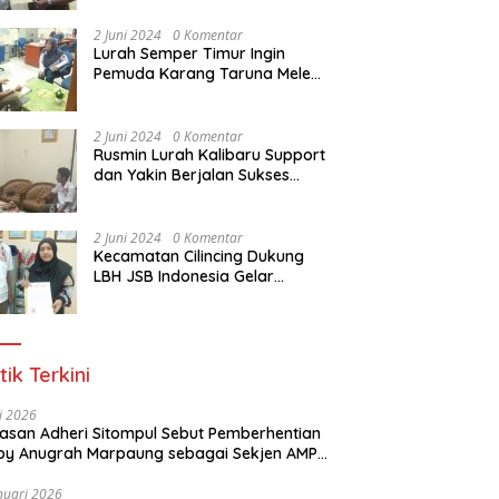
Dasar Paralegal Gratis Untuk
150 orang Pemuda Karang
2 Juni 2024
0 Komentar
Taruna di Jakarta Utara
Lurah Semper Timur Ingin
Pemuda Karang Taruna Melek
Hukum Melalui Pelatihan Dasar
Paralegal Gratis Yang
Diadakan LBH JSB Indonesia
2 Juni 2024
0 Komentar
Rusmin Lurah Kalibaru Support
dan Yakin Berjalan Sukses
Pelatihan Dasar Paralegal
Gratis Untuk Ratusan Karang
Taruna di Jakarta Utara
2 Juni 2024
0 Komentar
Kecamatan Cilincing Dukung
LBH JSB Indonesia Gelar
Pelatihan Dasar Paralegal
Gratis Untuk 150 orang
Pemuda Karang Taruna di
Jakarta Utara
tik Terkini
li 2026
Alasan Adheri Sitompul Sebut Pemberhentian
y Anugrah Marpaung sebagai Sekjen AMPI
at Hukum
nuari 2026