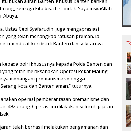
itu bukan aliran Banten. Khusus Banten bahkan
uang, semoga kita bisa bertindak. Saya insyaAllah
ar Abuya.
a, Ustaz Cepi Syafarudin, juga mengapresiasi
en yang telah menangkap ratusan preman. Ia
T
ini membuat kondisi di Banten dan sekitarnya
h kepada polri khususnya kepada Polda Banten dan
a yang telah melaksanakan Operasi Pekat Maung
tunya menangani premanisme sehingga
i Serang Kota dan Banten aman,” tuturnya.
sanakan operasi pemberantasan premanisme dan
n 492 orang. Operasi ini dilakukan seluruh jajaran
lsek.
ajaran telah berhasil melakukan pengamanan dan