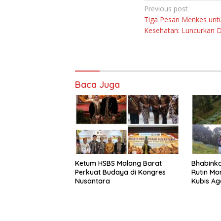
Navigasi
Previous post
Tiga Pesan Menkes unt
pos
Kesehatan: Luncurkan 
Baca Juga
Ketum HSBS Malang Barat
Bhabink
Perkuat Budaya di Kongres
Rutin Mo
Nusantara
Kubis Ag
Harapan