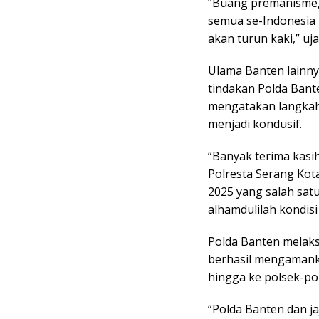
“Buang premanisme, 
semua se-Indonesia b
akan turun kaki,” uj
Ulama Banten lainny
tindakan Polda Bant
mengatakan langkah 
menjadi kondusif.
“Banyak terima kasi
Polresta Serang Kot
2025 yang salah sa
alhamdulilah kondis
Polda Banten melak
berhasil mengamanka
hingga ke polsek-po
“Polda Banten dan j