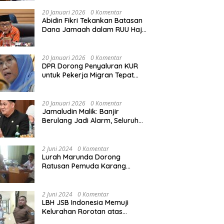
Rekonstruksi Sekolah Rusak
Akibat Bencana
20 Januari 2026
0 Komentar
Abidin Fikri Tekankan Batasan
Dana Jamaah dalam RUU Haji
untuk Lindungi Kepentingan
Calon Haji
20 Januari 2026
0 Komentar
DPR Dorong Penyaluran KUR
untuk Pekerja Migran Tepat
Waktu dan Tepat Sasaran
demi Perlindungan Ekonomi
PMI
20 Januari 2026
0 Komentar
Jamaludin Malik: Banjir
Berulang Jadi Alarm, Seluruh
Pertambangan Ilegal di
Indonesia Harus Ditertibkan
2 Juni 2024
0 Komentar
Lurah Marunda Dorong
Ratusan Pemuda Karang
Taruna Jakarta Utara Melek
Hukum Melalui Pelatihan Dasar
Paralegal Gratis Yang
2 Juni 2024
0 Komentar
Diadakan LBH JSB Indonesia
LBH JSB Indonesia Memuji
Kelurahan Rorotan atas
Dukungan Terhadap Pelatihan