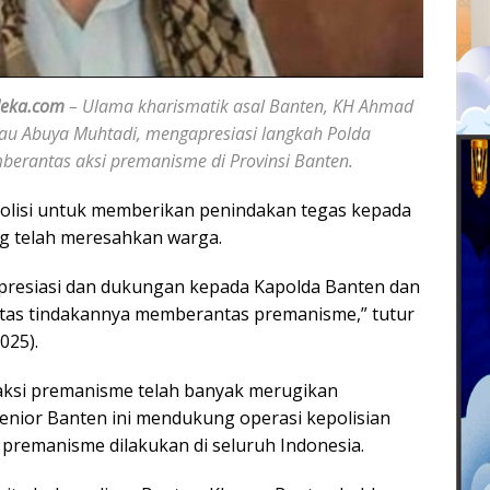
deka.com
– Ulama kharismatik asal Banten, KH Ahmad
au Abuya Muhtadi, mengapresiasi langkah Polda
erantas aksi premanisme di Provinsi Banten.
lisi untuk memberikan penindakan tegas kepada
 telah meresahkan warga.
presiasi dan dukungan kepada Kapolda Banten dan
atas tindakannya memberantas premanisme,” tutur
025).
ksi premanisme telah banyak merugikan
enior Banten ini mendukung operasi kepolisian
remanisme dilakukan di seluruh Indonesia.