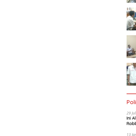
Poli
29 Ju
Ini 
Robb
Cac
13 Ja