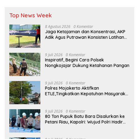
Top News Week
8 Agustus 2026
0 Komentar
Jaga Ketajaman dan Konsentrasi, AKP
Adik Agus Putrawan Konsisten Latihan
Menembak di Tengah Kesibukan
9 Juli 2026
0 Komentar
Inspiratif, Begini Cara Polsek
Nongkojajar Dukung Ketahanan Pangan
9 Juli 2026
0 Komentar
Polres Mojokerto Aktifkan
ETLE,Tingkatkan Kepatuhan Masyarakat
Dalam Berkendara
9 Juli 2026
0 Komentar
80 Ton Pupuk Batu Bara Disalurkan ke
Petani Riau, Kapolri: Wujud Polri Hadir
untuk Masyarakat