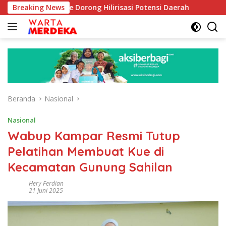
Langsung
boe Dorong Hilirisasi Potensi Daerah
Breaking News
DPR Dorong Prog
ke
konten
Beranda
Nasional
Nasional
Wabup Kampar Resmi Tutup
Pelatihan Membuat Kue di
Kecamatan Gunung Sahilan
Hery Ferdian
21 Juni 2025