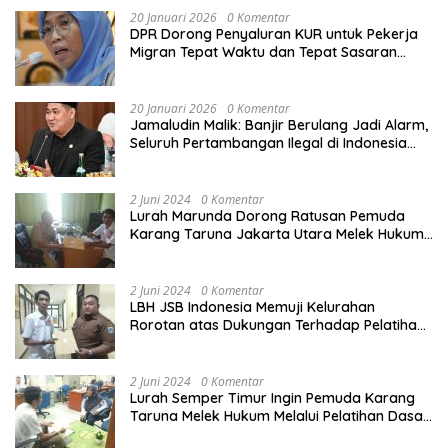
20 Januari 2026
0 Komentar
DPR Dorong Penyaluran KUR untuk Pekerja
Migran Tepat Waktu dan Tepat Sasaran
demi Perlindungan Ekonomi PMI
20 Januari 2026
0 Komentar
Jamaludin Malik: Banjir Berulang Jadi Alarm,
Seluruh Pertambangan Ilegal di Indonesia
Harus Ditertibkan
2 Juni 2024
0 Komentar
Lurah Marunda Dorong Ratusan Pemuda
Karang Taruna Jakarta Utara Melek Hukum
Melalui Pelatihan Dasar Paralegal Gratis
Yang Diadakan LBH JSB Indonesia
2 Juni 2024
0 Komentar
LBH JSB Indonesia Memuji Kelurahan
Rorotan atas Dukungan Terhadap Pelatihan
Dasar Paralegal Gratis Untuk 150 orang
Pemuda Karang Taruna di Jakarta Utara
2 Juni 2024
0 Komentar
Lurah Semper Timur Ingin Pemuda Karang
Taruna Melek Hukum Melalui Pelatihan Dasar
Paralegal Gratis Yang Diadakan LBH JSB