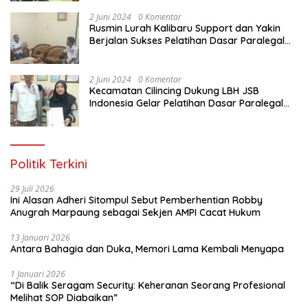
Indonesia
2 Juni 2024
0 Komentar
Rusmin Lurah Kalibaru Support dan Yakin
Berjalan Sukses Pelatihan Dasar Paralegal
Gratis Untuk Ratusan Karang Taruna di
Jakarta Utara
2 Juni 2024
0 Komentar
Kecamatan Cilincing Dukung LBH JSB
Indonesia Gelar Pelatihan Dasar Paralegal
Gratis Untuk 150 orang Pemuda Karang
Taruna di Jakarta Utara
Politik Terkini
29 Juli 2026
Ini Alasan Adheri Sitompul Sebut Pemberhentian Robby
Anugrah Marpaung sebagai Sekjen AMPI Cacat Hukum
13 Januari 2026
Antara Bahagia dan Duka, Memori Lama Kembali Menyapa
1 Januari 2026
“Di Balik Seragam Security: Keheranan Seorang Profesional
Melihat SOP Diabaikan”