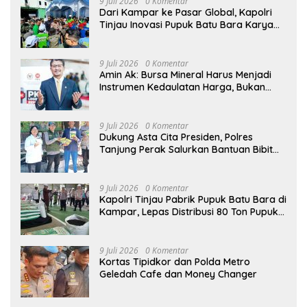
9 Juli 2026
0 Komentar
Dari Kampar ke Pasar Global, Kapolri
Tinjau Inovasi Pupuk Batu Bara Karya
Anak Bangsa
9 Juli 2026
0 Komentar
Amin Ak: Bursa Mineral Harus Menjadi
Instrumen Kedaulatan Harga, Bukan
Sekadar Lembaga Baru
9 Juli 2026
0 Komentar
Dukung Asta Cita Presiden, Polres
Tanjung Perak Salurkan Bantuan Bibit
Jagung Manis di Tambak Wedi.
9 Juli 2026
0 Komentar
Kapolri Tinjau Pabrik Pupuk Batu Bara di
Kampar, Lepas Distribusi 80 Ton Pupuk
untuk Kelompok Tani Riau
9 Juli 2026
0 Komentar
Kortas Tipidkor dan Polda Metro
Geledah Cafe dan Money Changer