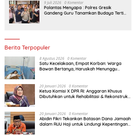
9 Juli 2026
0 Komentar
Polantas Menyapa : Polres Gresik
Gandeng Guru Tanamkan Budaya Tertib
Lalu Lintas Sejak Dini
Berita Terpopuler
8 Agustus 2026
0 Komentar
Satu Kecelakaan, Empat Korban: Warga
Bawan Bertanya, Haruskah Menunggu
Tragedi Berikutnya untuk Mendapat Lampu
Jalan?
20 Januari 2026
0 Komentar
Ketua Komisi X DPR RI: Anggaran Khusus
Dibutuhkan untuk Rehabilitasi & Rekonstruksi
Sekolah Rusak Akibat Bencana
20 Januari 2026
0 Komentar
Abidin Fikri Tekankan Batasan Dana Jamaah
dalam RUU Haji untuk Lindungi Kepentingan
Calon Haji