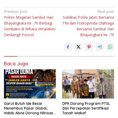
Navigasi
Previous post
Next post
Polres Magetan Sambut Hari
Soliditas Polda Jatim Bersama
pos
Bhayangkara ke -79 Berbagi
TNI dan Forkopimda Olahraga
Sembako di Wihara Vimalakirti
Bersama Sambut Hari
Genilangit Poncol
Bhayangkara ke -79
Baca Juga
Garut Butuh Ide Besar
DPR Dorong Program PTSL
Menembus Pasar Global,
dan Percepatan Sertifikasi
Habib Aboe Dorong Hilirisasi
Tanah Wakaf
Potensi Daerah