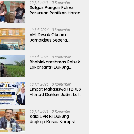
10 Juli 2026
0 Komentar
Satgas Pangan Polres
Pasuruan Pastikan Harga
Telur Stabil, Stok Melimpah
di Pasar Bangil
10 Juli 2026
0 Komentar
AMI Desak Oknum
Jampidsus Segera
Menyerahkan Diri dan
Menghadapi Proses
Hukum
10 Juli 2026
0 Komentar
Bhabinkamtibmas Polsek
Lakarsantri Dukung
Kelompok Tani Beringin
Makmur Perkuat
Ketahanan Pangan
10 Juli 2026
0 Komentar
Surabaya
Empat Mahasiswa ITBKES
Ahmad Dahlan Jatim Lolos
Program Internasional di
Thailand, Siap Harumkan
Nama Indonesia di Kancah
10 Juli 2026
0 Komentar
Global
Kala DPR RI Dukung
Ungkap Kasus Korupsi
oleh Polisi: Minta TNI-Polri
hingga Jaksa Solid!