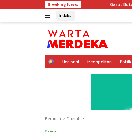
Langsung
Breaking News
Garut Butuh Ide Besar Menembus Pas
ke
konten
Indeks
H
Nasional
Megapolitan
Politik
o
m
e
Beranda
Daerah
Daerah