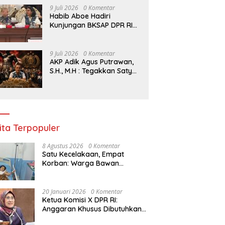
9 Juli 2026
0 Komentar
Habib Aboe Hadiri
Kunjungan BKSAP DPR RI
ke Surabaya: Kita
Apresiasi Kota Ini Berhasil
Menjadi Salah Satu Wajah
9 Juli 2026
0 Komentar
Kemajuan Indonesia
AKP Adik Agus Putrawan,
S.H., M.H : Tegakkan Satya
Haprabu, Polres Tanjung
Perak Nyatakan Perang
Tanpa Kompromi
terhadap Kejahatan di
Surabaya.
ita Terpopuler
8 Agustus 2026
0 Komentar
Satu Kecelakaan, Empat
Korban: Warga Bawan
Bertanya, Haruskah Menunggu
Tragedi Berikutnya untuk
Mendapat Lampu Jalan?
20 Januari 2026
0 Komentar
Ketua Komisi X DPR RI:
Anggaran Khusus Dibutuhkan
untuk Rehabilitasi &