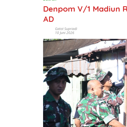
Denpom V/1 Madiun R
AD
Gatot Supriadi
10 Juni 2026