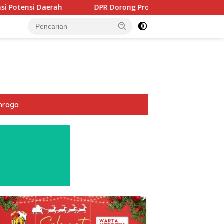
DPR Dorong Program PTSL dan Percepatan Sertifikasi Tanah 
hraga