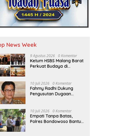
op News Week
9 Agustus 2026
0 Komentar
Ketum HSBS Malang Barat
Perkuat Budaya di
Kongres Nusantara
10 Juli 2026
0 Komentar
Fahmy Radhi Dukung
Pengusutan Dugaan
Pelanggaran DMO Batu
Bara, Minta Sanksi Tegas
bagi Pelanggar
10 Juli 2026
0 Komentar
Empati Tanpa Batas,
Polres Bondowoso Bantu
Keluarga Bayi Kembar
yang Kehilangan Ibu