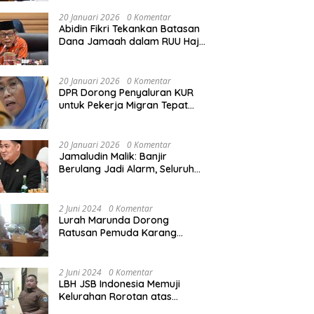
Rekonstruksi Sekolah Rusak
Akibat Bencana
20 Januari 2026
0 Komentar
Abidin Fikri Tekankan Batasan
Dana Jamaah dalam RUU Haji
untuk Lindungi Kepentingan
Calon Haji
20 Januari 2026
0 Komentar
DPR Dorong Penyaluran KUR
untuk Pekerja Migran Tepat
Waktu dan Tepat Sasaran
demi Perlindungan Ekonomi
PMI
20 Januari 2026
0 Komentar
Jamaludin Malik: Banjir
Berulang Jadi Alarm, Seluruh
Pertambangan Ilegal di
Indonesia Harus Ditertibkan
2 Juni 2024
0 Komentar
Lurah Marunda Dorong
Ratusan Pemuda Karang
Taruna Jakarta Utara Melek
Hukum Melalui Pelatihan Dasar
Paralegal Gratis Yang
2 Juni 2024
0 Komentar
Diadakan LBH JSB Indonesia
LBH JSB Indonesia Memuji
Kelurahan Rorotan atas
Dukungan Terhadap Pelatihan