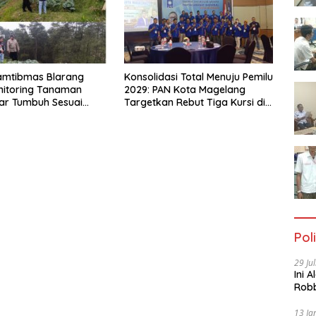
amtibmas Blarang
Konsolidasi Total Menuju Pemilu
nitoring Tanaman
2029: PAN Kota Magelang
ar Tumbuh Sesuai
Targetkan Rebut Tiga Kursi di
Parlemen
Poli
29 Ju
Ini 
Robb
Cac
13 Ja