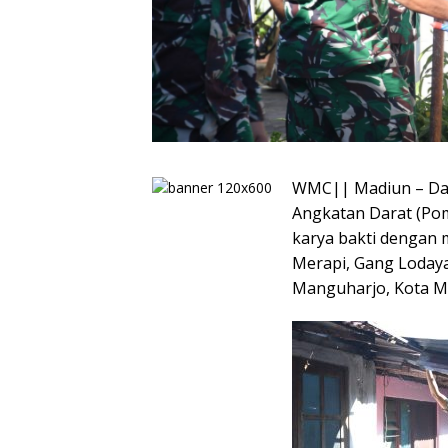
WMC|| Madiun – Dal
Angkatan Darat (Po
karya bakti dengan m
Merapi, Gang Loday
Manguharjo, Kota Ma