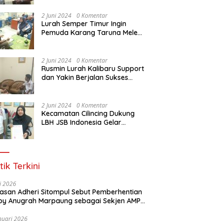
Dasar Paralegal Gratis Untuk
150 orang Pemuda Karang
2 Juni 2024
0 Komentar
Taruna di Jakarta Utara
Lurah Semper Timur Ingin
Pemuda Karang Taruna Melek
Hukum Melalui Pelatihan Dasar
Paralegal Gratis Yang
Diadakan LBH JSB Indonesia
2 Juni 2024
0 Komentar
Rusmin Lurah Kalibaru Support
dan Yakin Berjalan Sukses
Pelatihan Dasar Paralegal
Gratis Untuk Ratusan Karang
Taruna di Jakarta Utara
2 Juni 2024
0 Komentar
Kecamatan Cilincing Dukung
LBH JSB Indonesia Gelar
Pelatihan Dasar Paralegal
Gratis Untuk 150 orang
Pemuda Karang Taruna di
Jakarta Utara
tik Terkini
li 2026
Alasan Adheri Sitompul Sebut Pemberhentian
y Anugrah Marpaung sebagai Sekjen AMPI
at Hukum
nuari 2026