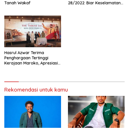
Tanah Wakaf
28/2022: Biar Keselamatan
Pelayaran Tak Lagi Hanya
Bertumpu pada Administrasi
SPB
Hasrul Azwar Terima
Penghargaan Tertinggi
Kerajaan Maroko, Apresiasi
atas Dedikasi Memperkuat
Hubungan Indonesia-Maroko
Rekomendasi untuk kamu