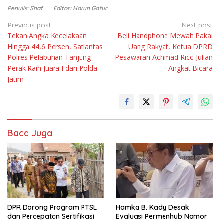
Penulis: Shaf
Editor: Harun Gafur
Navigasi
Previous post
Next post
Tekan Angka Kecelakaan
Beli Handphone Mewah Pakai
pos
Hingga 44,6 Persen, Satlantas
Uang Rakyat, Ketua DPRD
Polres Pelabuhan Tanjung
Pesawaran Achmad Rico Julian
Perak Raih Juara I dari Polda
Angkat Bicara
Jatim
Baca Juga
DPR Dorong Program PTSL
Hamka B. Kady Desak
dan Percepatan Sertifikasi
Evaluasi Permenhub Nomor