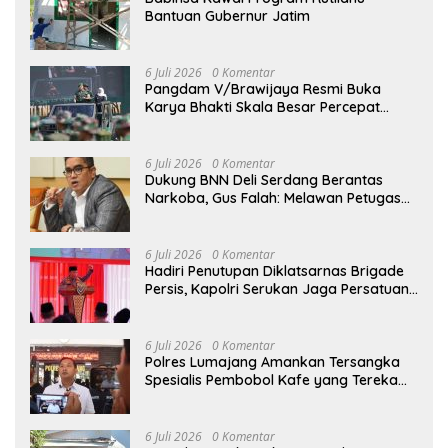
Bantuan Gubernur Jatim
6 Juli 2026
0 Komentar
Pangdam V/Brawijaya Resmi Buka
Karya Bhakti Skala Besar Percepat
Pembangunan Wilayah Madura
Bersama Pemerintah
6 Juli 2026
0 Komentar
Dukung BNN Deli Serdang Berantas
Narkoba, Gus Falah: Melawan Petugas
Berarti Melawan Hukum
6 Juli 2026
0 Komentar
Hadiri Penutupan Diklatsarnas Brigade
Persis, Kapolri Serukan Jaga Persatuan-
Kesatuan
6 Juli 2026
0 Komentar
Polres Lumajang Amankan Tersangka
Spesialis Pembobol Kafe yang Terekam
CCTV
6 Juli 2026
0 Komentar