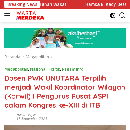
Langsung
ikasi Tanah Wakaf
Breaking News
Hamka B. Kady Desak Evaluasi Perm
ke
konten
Beranda
Megapolitan
Megapolitan
,
Nasional
,
Politik
,
Ragam Info
Dosen PWK UNUTARA Terpilih
menjadi Wakil Koordinator Wilayah
(Korwil) I Pengurus Pusat ASPI
dalam Kongres ke-XIII di ITB
Harun Gafur
18 September 2025