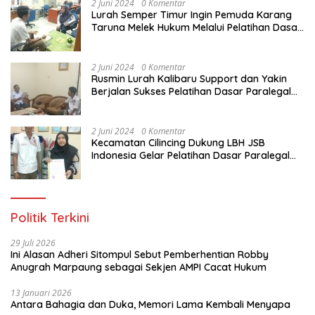
2 Juni 2024
0 Komentar
Lurah Semper Timur Ingin Pemuda Karang
Taruna Melek Hukum Melalui Pelatihan Dasar
Paralegal Gratis Yang Diadakan LBH JSB
Indonesia
2 Juni 2024
0 Komentar
Rusmin Lurah Kalibaru Support dan Yakin
Berjalan Sukses Pelatihan Dasar Paralegal
Gratis Untuk Ratusan Karang Taruna di
Jakarta Utara
2 Juni 2024
0 Komentar
Kecamatan Cilincing Dukung LBH JSB
Indonesia Gelar Pelatihan Dasar Paralegal
Gratis Untuk 150 orang Pemuda Karang
Taruna di Jakarta Utara
Politik Terkini
29 Juli 2026
Ini Alasan Adheri Sitompul Sebut Pemberhentian Robby
Anugrah Marpaung sebagai Sekjen AMPI Cacat Hukum
13 Januari 2026
Antara Bahagia dan Duka, Memori Lama Kembali Menyapa