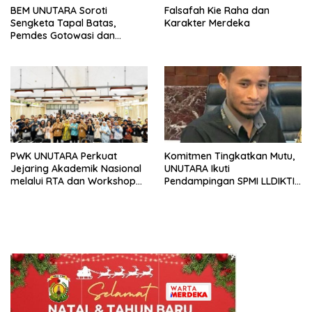
BEM UNUTARA Soroti
Falsafah Kie Raha dan
Sengketa Tapal Batas,
Karakter Merdeka
Pemdes Gotowasi dan
Soagimalaha Diminta Buka
Data ke Publik
PWK UNUTARA Perkuat
Komitmen Tingkatkan Mutu,
Jejaring Akademik Nasional
UNUTARA Ikuti
melalui RTA dan Workshop
Pendampingan SPMI LLDIKTI
ASPI 2026
Wilayah XII