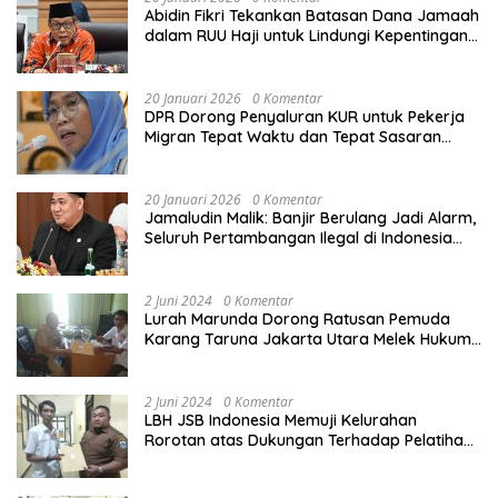
Abidin Fikri Tekankan Batasan Dana Jamaah
dalam RUU Haji untuk Lindungi Kepentingan
Calon Haji
20 Januari 2026
0 Komentar
DPR Dorong Penyaluran KUR untuk Pekerja
Migran Tepat Waktu dan Tepat Sasaran
demi Perlindungan Ekonomi PMI
20 Januari 2026
0 Komentar
Jamaludin Malik: Banjir Berulang Jadi Alarm,
Seluruh Pertambangan Ilegal di Indonesia
Harus Ditertibkan
2 Juni 2024
0 Komentar
Lurah Marunda Dorong Ratusan Pemuda
Karang Taruna Jakarta Utara Melek Hukum
Melalui Pelatihan Dasar Paralegal Gratis
Yang Diadakan LBH JSB Indonesia
2 Juni 2024
0 Komentar
LBH JSB Indonesia Memuji Kelurahan
Rorotan atas Dukungan Terhadap Pelatihan
Dasar Paralegal Gratis Untuk 150 orang
Pemuda Karang Taruna di Jakarta Utara