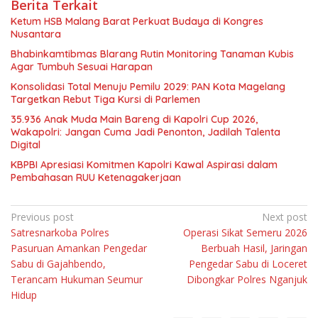
Berita Terkait
Ketum HSB Malang Barat Perkuat Budaya di Kongres
Nusantara
Bhabinkamtibmas Blarang Rutin Monitoring Tanaman Kubis
Agar Tumbuh Sesuai Harapan
Konsolidasi Total Menuju Pemilu 2029: PAN Kota Magelang
Targetkan Rebut Tiga Kursi di Parlemen
35.936 Anak Muda Main Bareng di Kapolri Cup 2026,
Wakapolri: Jangan Cuma Jadi Penonton, Jadilah Talenta
Digital
KBPBI Apresiasi Komitmen Kapolri Kawal Aspirasi dalam
Pembahasan RUU Ketenagakerjaan
Navigasi
Previous post
Next post
Satresnarkoba Polres
Operasi Sikat Semeru 2026
pos
Pasuruan Amankan Pengedar
Berbuah Hasil, Jaringan
Sabu di Gajahbendo,
Pengedar Sabu di Loceret
Terancam Hukuman Seumur
Dibongkar Polres Nganjuk
Hidup