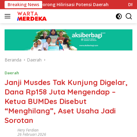
Langsung
 Dorong Hilirisasi Potensi Daerah
Breaking News
DPR Dorong Program 
ke
konten
Beranda
Daerah
Daerah
Janji Musdes Tak Kunjung Digelar,
Dana Rp158 Juta Mengendap –
Ketua BUMDes Disebut
“Menghilang”, Aset Usaha Jadi
Sorotan
Hery Ferdian
26 Februari 2026