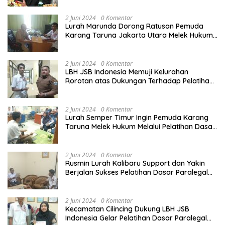
2 Juni 2024
0 Komentar
Lurah Marunda Dorong Ratusan Pemuda
Karang Taruna Jakarta Utara Melek Hukum
Melalui Pelatihan Dasar Paralegal Gratis
Yang Diadakan LBH JSB Indonesia
2 Juni 2024
0 Komentar
LBH JSB Indonesia Memuji Kelurahan
Rorotan atas Dukungan Terhadap Pelatihan
Dasar Paralegal Gratis Untuk 150 orang
Pemuda Karang Taruna di Jakarta Utara
2 Juni 2024
0 Komentar
Lurah Semper Timur Ingin Pemuda Karang
Taruna Melek Hukum Melalui Pelatihan Dasar
Paralegal Gratis Yang Diadakan LBH JSB
Indonesia
2 Juni 2024
0 Komentar
Rusmin Lurah Kalibaru Support dan Yakin
Berjalan Sukses Pelatihan Dasar Paralegal
Gratis Untuk Ratusan Karang Taruna di
Jakarta Utara
2 Juni 2024
0 Komentar
Kecamatan Cilincing Dukung LBH JSB
Indonesia Gelar Pelatihan Dasar Paralegal