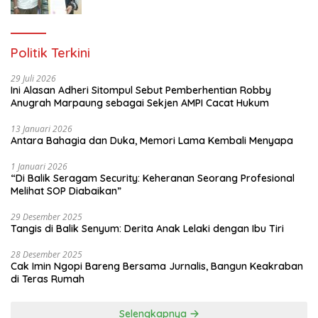
Gratis Untuk 150 orang Pemuda Karang
Taruna di Jakarta Utara
Politik Terkini
29 Juli 2026
Ini Alasan Adheri Sitompul Sebut Pemberhentian Robby
Anugrah Marpaung sebagai Sekjen AMPI Cacat Hukum
13 Januari 2026
Antara Bahagia dan Duka, Memori Lama Kembali Menyapa
1 Januari 2026
“Di Balik Seragam Security: Keheranan Seorang Profesional
Melihat SOP Diabaikan”
29 Desember 2025
Tangis di Balik Senyum: Derita Anak Lelaki dengan Ibu Tiri
28 Desember 2025
Cak Imin Ngopi Bareng Bersama Jurnalis, Bangun Keakraban
di Teras Rumah
Selengkapnya