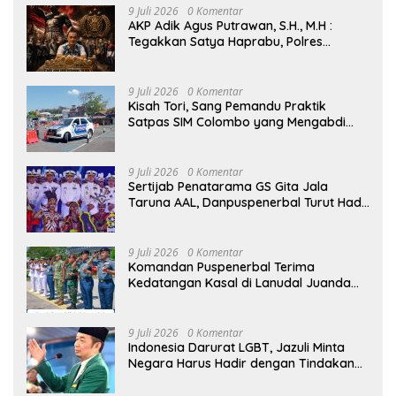
9 Juli 2026
0 Komentar
AKP Adik Agus Putrawan, S.H., M.H :
Tegakkan Satya Haprabu, Polres
Tanjung Perak Nyatakan Perang Tanpa
Kompromi terhadap Kejahatan di
Surabaya.
9 Juli 2026
0 Komentar
Kisah Tori, Sang Pemandu Praktik
Satpas SIM Colombo yang Mengabdi
Sepenuh Hati Selama Lebih dari Satu
Dekade
9 Juli 2026
0 Komentar
Sertijab Penatarama GS Gita Jala
Taruna AAL, Danpuspenerbal Turut Hadir
Saksikan Parade Surya Senja
9 Juli 2026
0 Komentar
Komandan Puspenerbal Terima
Kedatangan Kasal di Lanudal Juanda
dalam Kunjungan Kerja ke Surabaya
9 Juli 2026
0 Komentar
Indonesia Darurat LGBT, Jazuli Minta
Negara Harus Hadir dengan Tindakan
Hukum yang Tegas