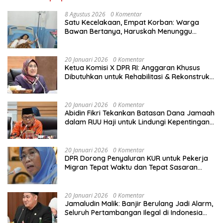
8 Agustus 2026
0 Komentar
Satu Kecelakaan, Empat Korban: Warga
Bawan Bertanya, Haruskah Menunggu
Tragedi Berikutnya untuk Mendapat Lampu
Jalan?
20 Januari 2026
0 Komentar
Ketua Komisi X DPR RI: Anggaran Khusus
Dibutuhkan untuk Rehabilitasi & Rekonstruksi
Sekolah Rusak Akibat Bencana
20 Januari 2026
0 Komentar
Abidin Fikri Tekankan Batasan Dana Jamaah
dalam RUU Haji untuk Lindungi Kepentingan
Calon Haji
20 Januari 2026
0 Komentar
DPR Dorong Penyaluran KUR untuk Pekerja
Migran Tepat Waktu dan Tepat Sasaran
demi Perlindungan Ekonomi PMI
20 Januari 2026
0 Komentar
Jamaludin Malik: Banjir Berulang Jadi Alarm,
Seluruh Pertambangan Ilegal di Indonesia
Harus Ditertibkan