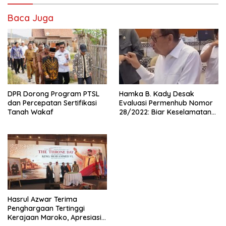
Baca Juga
DPR Dorong Program PTSL
Hamka B. Kady Desak
dan Percepatan Sertifikasi
Evaluasi Permenhub Nomor
Tanah Wakaf
28/2022: Biar Keselamatan
Pelayaran Tak Lagi Hanya
Bertumpu pada Administrasi
SPB
Hasrul Azwar Terima
Penghargaan Tertinggi
Kerajaan Maroko, Apresiasi