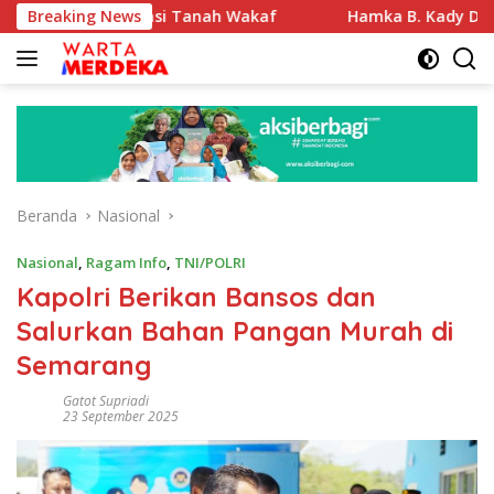
Langsung
Sertifikasi Tanah Wakaf
Breaking News
Hamka B. Kady Desak Evaluas
ke
konten
Beranda
Nasional
Nasional
,
Ragam Info
,
TNI/POLRI
Kapolri Berikan Bansos dan
Salurkan Bahan Pangan Murah di
Semarang
Gatot Supriadi
23 September 2025