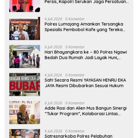
Persis, Kapolri Serukan Jaga Persatuan-
Kesatuan
6 Juli 2026
0 Komentar
Polres Lumajang Amankan Tersangka
Spesialis Pembobol Kafe yang Terekam
CCTV
6 Juli 2026
0 Komentar
Hari Bhayangkara ke – 80 Polres Ngawi
Bedah Dua Rumah Jadi Layak Huni,
Hadirkan Senyum dan Harapan Warga
6 Juli 2026
0 Komentar
Sah! Secara Resmi YAYASAN HENRU EKA
JAYA Resmi Dibubarkan Sesuai Hukum
6 Juli 2026
0 Komentar
Adde Rosi dan Alien Mus Bangun Sinergi
“Tukar Program”, Kolaborasi Lintas
Komisi DPR RI untuk Perkuat Pendidikan
dan Pertanian
6 Juli 2026
0 Komentar
Satresnarkoba Polres Pelabuhan