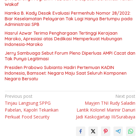
Wakaf
Hamka B. Kady Desak Evaluasi Permenhub Nomor 28/2022:
Biar Keselamatan Pelayaran Tak Lagi Hanya Bertumpu pada
Administrasi SPB
Hasrul Azwar Terima Penghargaan Tertinggi Kerajaan
Maroko, Apresiasi atas Dedikasi Memperkuat Hubungan
Indonesia-Maroko
Jerry Sambuaga Sebut Forum Pleno Diperluas AMPI Cacat dan
Tak Punya Legitimasi
Presiden Prabowo Subianto Hadiri Pertemuan KADIN
Indonesia, Bamsoet: Negara Maju Saat Seluruh Komponen
Negara Bersatu
Navigasi
Previous post
Next post
Tinjau Langsung SPPG
Mayjen TNI Rudy Saladin
pos
Pabelan, Kapolri Tekankan
Lantik Kolonel Marinir Danuri
Perkuat Food Security
Jadi Kaskogartap III/Surabaya