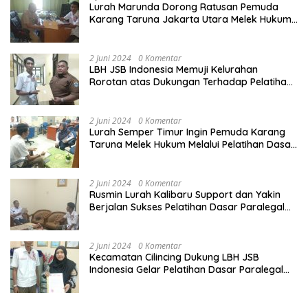
Lurah Marunda Dorong Ratusan Pemuda
Karang Taruna Jakarta Utara Melek Hukum
Melalui Pelatihan Dasar Paralegal Gratis
Yang Diadakan LBH JSB Indonesia
2 Juni 2024
0 Komentar
LBH JSB Indonesia Memuji Kelurahan
Rorotan atas Dukungan Terhadap Pelatihan
Dasar Paralegal Gratis Untuk 150 orang
Pemuda Karang Taruna di Jakarta Utara
2 Juni 2024
0 Komentar
Lurah Semper Timur Ingin Pemuda Karang
Taruna Melek Hukum Melalui Pelatihan Dasar
Paralegal Gratis Yang Diadakan LBH JSB
Indonesia
2 Juni 2024
0 Komentar
Rusmin Lurah Kalibaru Support dan Yakin
Berjalan Sukses Pelatihan Dasar Paralegal
Gratis Untuk Ratusan Karang Taruna di
Jakarta Utara
2 Juni 2024
0 Komentar
Kecamatan Cilincing Dukung LBH JSB
Indonesia Gelar Pelatihan Dasar Paralegal
Gratis Untuk 150 orang Pemuda Karang
Taruna di Jakarta Utara