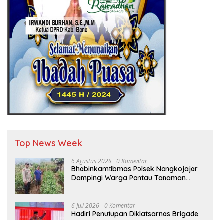
Top News Week
6 Agustus 2026
0 Komentar
Bhabinkamtibmas Polsek Nongkojajar
Dampingi Warga Pantau Tanaman
Tomat Dukung Program Ketahanan
Pangan Nasional
6 Juli 2026
0 Komentar
Hadiri Penutupan Diklatsarnas Brigade