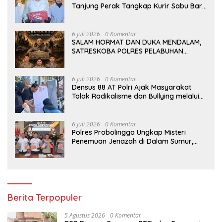
Tanjung Perak Tangkap Kurir Sabu Baru
Dua Pekan Beraksi di Kenjeran
6 Juli 2026
0 Komentar
SALAM HORMAT DAN DUKA MENDALAM,
SATRESKOBA POLRES PELABUHAN
TANJUNG PERAK BERDUKA ATAS
GUGURNYA TIGA PAHLAWAN
PEMBERANTAS NARKOBA DI KATINGAN
6 Juli 2026
0 Komentar
Densus 88 AT Polri Ajak Masyarakat
Tolak Radikalisme dan Bullying melalui
Kampanye Edukasi di Car Free Day
Makassar
6 Juli 2026
0 Komentar
Polres Probolinggo Ungkap Misteri
Penemuan Jenazah di Dalam Sumur,
Dua Tersangka Diamankan
Berita Terpopuler
5 Agustus 2026
0 Komentar