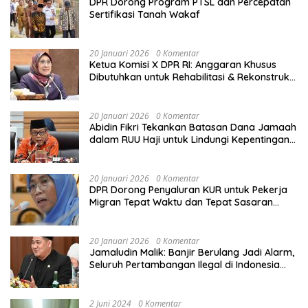
DPR Dorong Program PTSL dan Percepatan
Sertifikasi Tanah Wakaf
20 Januari 2026
0 Komentar
Ketua Komisi X DPR RI: Anggaran Khusus
Dibutuhkan untuk Rehabilitasi & Rekonstruksi
Sekolah Rusak Akibat Bencana
20 Januari 2026
0 Komentar
Abidin Fikri Tekankan Batasan Dana Jamaah
dalam RUU Haji untuk Lindungi Kepentingan
Calon Haji
20 Januari 2026
0 Komentar
DPR Dorong Penyaluran KUR untuk Pekerja
Migran Tepat Waktu dan Tepat Sasaran
demi Perlindungan Ekonomi PMI
20 Januari 2026
0 Komentar
Jamaludin Malik: Banjir Berulang Jadi Alarm,
Seluruh Pertambangan Ilegal di Indonesia
Harus Ditertibkan
2 Juni 2024
0 Komentar