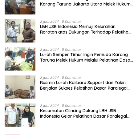
Karang Taruna Jakarta Utara Melek Hukum
Melalui Pelatihan Dasar Paralegal Gratis
Yang Diadakan LBH JSB Indonesia
2 Juni 2024
0 Komentar
LBH JSB Indonesia Memuji Kelurahan
Rorotan atas Dukungan Terhadap Pelatihan
Dasar Paralegal Gratis Untuk 150 orang
Pemuda Karang Taruna di Jakarta Utara
2 Juni 2024
0 Komentar
Lurah Semper Timur Ingin Pemuda Karang
Taruna Melek Hukum Melalui Pelatihan Dasar
Paralegal Gratis Yang Diadakan LBH JSB
Indonesia
2 Juni 2024
0 Komentar
Rusmin Lurah Kalibaru Support dan Yakin
Berjalan Sukses Pelatihan Dasar Paralegal
Gratis Untuk Ratusan Karang Taruna di
Jakarta Utara
2 Juni 2024
0 Komentar
Kecamatan Cilincing Dukung LBH JSB
Indonesia Gelar Pelatihan Dasar Paralegal
Gratis Untuk 150 orang Pemuda Karang
Taruna di Jakarta Utara