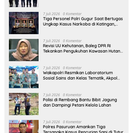
Pelaporan DORS Dan Ungkap Kasus
7 Juli 2026
0 Komentar
Tiga Personel Polri Gugur Saat Bertugas
Ungkap Kasus Narkoba di Katingan,
Dianugerahi Kenaikan Pangkat Luar
Biasa Anumerta
7 Juli 2026
0 Komentar
Revisi UU Kehutanan, Baleg DPR RI
Tekankan Pengukuhan Kawasan Hutan
Tak Boleh Dilakukan Sepihak
7 Juli 2026
0 Komentar
Wakapolri Resmikan Laboratorium
Sosial Sains dan Kelas Tematik, Akpol
Perkuat Scientific Policing
7 Juli 2026
0 Komentar
Polisi di Rembang Bantu Bibit Jagung
dan Dampingi Petani Kelola Lahan
7 Juli 2026
0 Komentar
Polres Pasuruan Amankan Tiga
Tersangka Kasus Pencurian Sapi di Tutur