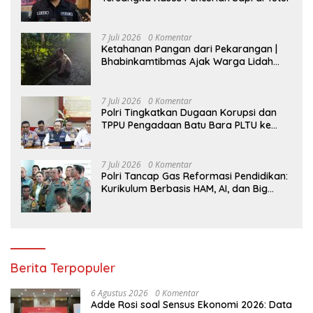
7 Juli 2026
0 Komentar
Ketahanan Pangan dari Pekarangan |
Bhabinkamtibmas Ajak Warga Lidah
Wetan Budidaya Singkong
7 Juli 2026
0 Komentar
Polri Tingkatkan Dugaan Korupsi dan
TPPU Pengadaan Batu Bara PLTU ke
Tahap Penyidikan, Kerugian Negara
Diindikasikan Capai Rp5 Triliun
7 Juli 2026
0 Komentar
Polri Tancap Gas Reformasi Pendidikan:
Kurikulum Berbasis HAM, AI, dan Big
Data Siap Berlaku 2027
Berita Terpopuler
6 Agustus 2026
0 Komentar
Adde Rosi soal Sensus Ekonomi 2026: Data