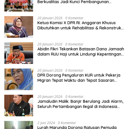
Berkualitas Jadi Kunci Pembangunan
Indonesia
20 Januari 2026
0 Komentar
Ketua Komisi X DPR RI: Anggaran Khusus
Dibutuhkan untuk Rehabilitasi & Rekonstruksi
Sekolah Rusak Akibat Bencana
20 Januari 2026
0 Komentar
Abidin Fikri Tekankan Batasan Dana Jamaah
dalam RUU Haji untuk Lindungi Kepentingan
Calon Haji
20 Januari 2026
0 Komentar
DPR Dorong Penyaluran KUR untuk Pekerja
Migran Tepat Waktu dan Tepat Sasaran
demi Perlindungan Ekonomi PMI
20 Januari 2026
0 Komentar
Jamaludin Malik: Banjir Berulang Jadi Alarm,
Seluruh Pertambangan Ilegal di Indonesia
Harus Ditertibkan
2 Juni 2024
0 Komentar
Lurah Marunda Dorong Ratusan Pemuda