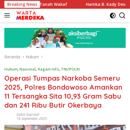
Langsung
ikasi Tanah Wakaf
Breaking News
Hamka B. Kady Desak Evaluasi Perme
ke
konten
Beranda
Hukum
Hukum
,
Nasional
,
Ragam Info
,
TNI/POLRI
Operasi Tumpas Narkoba Semeru
2025, Polres Bondowoso Amankan
11 Tersangka Sita 10,93 Gram Sabu
dan 241 Ribu Butir Okerbaya
Gatot Supriadi
16 September 2025