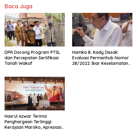
Baca Juga
DPR Dorong Program PTSL
Hamka B. Kady Desak
dan Percepatan Sertifikasi
Evaluasi Permenhub Nomor
Tanah Wakaf
28/2022: Biar Keselamatan
Pelayaran Tak Lagi Hanya
Bertumpu pada Administrasi
SPB
Hasrul Azwar Terima
Penghargaan Tertinggi
Kerajaan Maroko, Apresiasi
atas Dedikasi Memperkuat