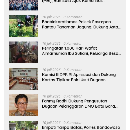
(MBI), Bamsoet Ajak Komunitas
Otomotif Perkuat Brotherhood dan
Persatuan Bangsa di Tengah Derasnya
Provokasi Pecah Belah Bangsa
10 Juli 2026
0 Komentar
Bhabinkamtibmas Polsek Pasrepan
Pantau Tanaman Jagung, Dukung Asta
Cita Ketahanan Pangan Nasional
10 Juli 2026
0 Komentar
Peringatan 1.000 Hari Wafat
Almarhumah Ibu Sutiani, Keluarga Besar
Bapak Edy dan Ibu Narti Gelar Tahlil dan
Doa Bersama
10 Juli 2026
0 Komentar
Komisi III DPR RI Apresiasi dan Dukung
Kortas Tipikor Polri Usut Dugaan
Korupsi Batu Bara
10 Juli 2026
0 Komentar
Fahmy Radhi Dukung Pengusutan
Dugaan Pelanggaran DMO Batu Bara,
Minta Sanksi Tegas bagi Pelanggar
10 Juli 2026
0 Komentar
Empati Tanpa Batas, Polres Bondowoso