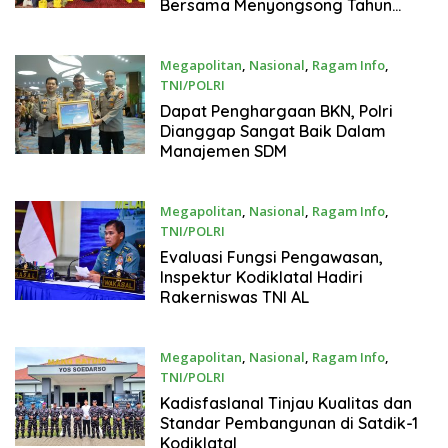
Bersama Menyongsong Tahun
Baru.
Megapolitan
,
Nasional
,
Ragam Info
,
TNI/POLRI
19 Desember 2024
Dapat Penghargaan BKN, Polri
Dianggap Sangat Baik Dalam
Manajemen SDM
Megapolitan
,
Nasional
,
Ragam Info
,
TNI/POLRI
19 Desember 2024
Evaluasi Fungsi Pengawasan,
Inspektur Kodiklatal Hadiri
Rakerniswas TNI AL
Megapolitan
,
Nasional
,
Ragam Info
,
TNI/POLRI
19 Desember 2024
Kadisfaslanal Tinjau Kualitas dan
Standar Pembangunan di Satdik-1
Kodiklatal