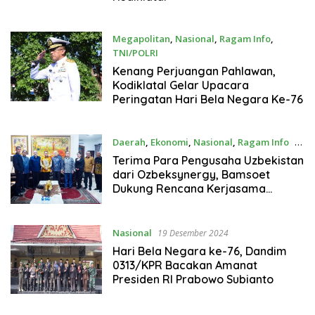
Megapolitan
,
Nasional
,
Ragam Info
,
TNI/POLRI
19 Desember 2024
Kenang Perjuangan Pahlawan,
Kodiklatal Gelar Upacara
Peringatan Hari Bela Negara Ke-76
Daerah
,
Ekonomi
,
Nasional
,
Ragam Info
19
Desember 2024
Terima Para Pengusaha Uzbekistan
dari Ozbeksynergy, Bamsoet
Dukung Rencana Kerjasama
Penerbangan Umroh Haji dan
Investasi di Indonesia
Nasional
19 Desember 2024
Hari Bela Negara ke-76, Dandim
0313/KPR Bacakan Amanat
Presiden RI Prabowo Subianto