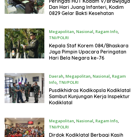
Peringati HUT Kodam V/Brawijaya
Dan Hari Juang Infanteri, Kodim
0829 Gelar Bakti Kesehatan
Megapolitan
,
Nasional
,
Ragam Info
,
TNI/POLRI
19 Desember 2024
Kepala Staf Korem 084/Bhaskara
Jaya Pimpin Upacara Peringatan
Hari Bela Negara ke-76
Daerah
,
Megapolitan
,
Nasional
,
Ragam
Info
,
TNI/POLRI
19 Desember 2024
Pusdikhidros Kodikopsla Kodiklatal
Sambut Kunjungan Kerja Inspektur
Kodiklatal
Megapolitan
,
Nasional
,
Ragam Info
,
TNI/POLRI
19 Desember 2024
Dirdok Kodiklatal Berbagi Kasih