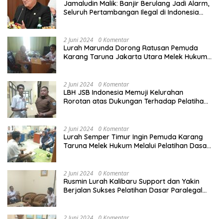
Jamaludin Malik: Banjir Berulang Jadi Alarm,
Seluruh Pertambangan Ilegal di Indonesia
Harus Ditertibkan
2 Juni 2024
0 Komentar
Lurah Marunda Dorong Ratusan Pemuda
Karang Taruna Jakarta Utara Melek Hukum
Melalui Pelatihan Dasar Paralegal Gratis
Yang Diadakan LBH JSB Indonesia
2 Juni 2024
0 Komentar
LBH JSB Indonesia Memuji Kelurahan
Rorotan atas Dukungan Terhadap Pelatihan
Dasar Paralegal Gratis Untuk 150 orang
Pemuda Karang Taruna di Jakarta Utara
2 Juni 2024
0 Komentar
Lurah Semper Timur Ingin Pemuda Karang
Taruna Melek Hukum Melalui Pelatihan Dasar
Paralegal Gratis Yang Diadakan LBH JSB
Indonesia
2 Juni 2024
0 Komentar
Rusmin Lurah Kalibaru Support dan Yakin
Berjalan Sukses Pelatihan Dasar Paralegal
Gratis Untuk Ratusan Karang Taruna di
Jakarta Utara
2 Juni 2024
0 Komentar