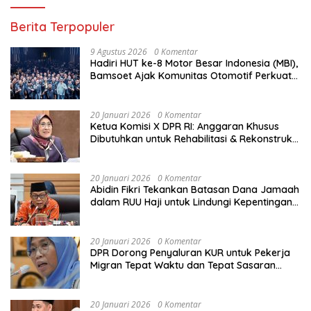
Berita Terpopuler
9 Agustus 2026
0 Komentar
Hadiri HUT ke-8 Motor Besar Indonesia (MBI),
Bamsoet Ajak Komunitas Otomotif Perkuat
Brotherhood dan Persatuan Bangsa di
Tengah Derasnya Provokasi Pecah Belah
Bangsa
20 Januari 2026
0 Komentar
Ketua Komisi X DPR RI: Anggaran Khusus
Dibutuhkan untuk Rehabilitasi & Rekonstruksi
Sekolah Rusak Akibat Bencana
20 Januari 2026
0 Komentar
Abidin Fikri Tekankan Batasan Dana Jamaah
dalam RUU Haji untuk Lindungi Kepentingan
Calon Haji
20 Januari 2026
0 Komentar
DPR Dorong Penyaluran KUR untuk Pekerja
Migran Tepat Waktu dan Tepat Sasaran
demi Perlindungan Ekonomi PMI
20 Januari 2026
0 Komentar