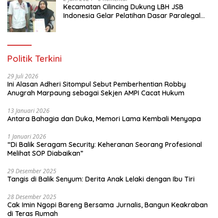
Kecamatan Cilincing Dukung LBH JSB
Indonesia Gelar Pelatihan Dasar Paralegal
Gratis Untuk 150 orang Pemuda Karang
Taruna di Jakarta Utara
Politik Terkini
29 Juli 2026
Ini Alasan Adheri Sitompul Sebut Pemberhentian Robby
Anugrah Marpaung sebagai Sekjen AMPI Cacat Hukum
13 Januari 2026
Antara Bahagia dan Duka, Memori Lama Kembali Menyapa
1 Januari 2026
“Di Balik Seragam Security: Keheranan Seorang Profesional
Melihat SOP Diabaikan”
29 Desember 2025
Tangis di Balik Senyum: Derita Anak Lelaki dengan Ibu Tiri
28 Desember 2025
Cak Imin Ngopi Bareng Bersama Jurnalis, Bangun Keakraban
di Teras Rumah