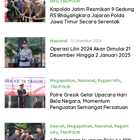
Info
,
TNI/POLRI
19 Desember 2024
Kapolda Jatim Resmikan 9 Gedung
RS Bhayangkara Jajaran Polda
Jawa Timur Secara Serentak
Nasional
19 Desember 2024
Operasi Lilin 2024 Akan Dimulai 21
Desember Hingga 2 Januari 2025
Megapolitan
,
Nasional
,
Ragam Info
,
TNI/POLRI
19 Desember 2024
Polre Gresik Gelar Upacara Hari
Bela Negara, Momentum
Penguatan Semangat Persatuan
Daerah
,
Megapolitan
,
Nasional
,
Ragam
Info
,
TNI/POLRI
19 Desember 2024