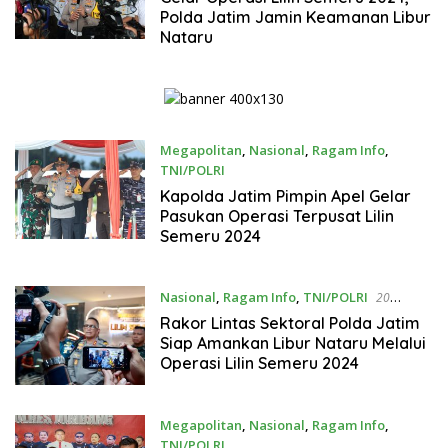
Polda Jatim Jamin Keamanan Libur
Nataru
Megapolitan
,
Nasional
,
Ragam Info
,
TNI/POLRI
20 Desember 2024
Kapolda Jatim Pimpin Apel Gelar
Pasukan Operasi Terpusat Lilin
Semeru 2024
Nasional
,
Ragam Info
,
TNI/POLRI
20
Desember 2024
Rakor Lintas Sektoral Polda Jatim
Siap Amankan Libur Nataru Melalui
Operasi Lilin Semeru 2024
Megapolitan
,
Nasional
,
Ragam Info
,
TNI/POLRI