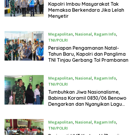
20 Desember 2024
Kapolri Imbau Masyarakat Tak
Memaksa Berkendara Jika Lelah
Menyetir
Megapolitan
,
Nasional
,
Ragam Info
,
TNI/POLRI
20 Desember 2024
Persiapan Pengamanan Natal-
Tahun Baru, Kapolri dan Panglima
TNI Tinjau Gerbang Tol Prambanan
Megapolitan
,
Nasional
,
Ragam Info
,
TNI/POLRI
19 Desember 2024
Tumbuhkan Jiwa Nasionalisme,
Babinsa Koramil 0830/06 Benowo
Dengarkan dan Nyanyikan Lagu
Kebangsaan Indonesia
Megapolitan
,
Nasional
,
Ragam Info
,
TNI/POLRI
19 Desember 2024