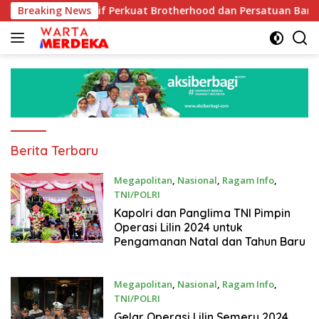
Langsung
motif Perkuat Brotherhood dan Persatuan Bangsa di Tengah De
Breaking News
ke
konten
Warta
Berita Terbaru
Merdeka
Megapolitan
,
Nasional
,
Ragam Info
,
TNI/POLRI
20 Desember 2024
Kapolri dan Panglima TNI Pimpin
Operasi Lilin 2024 untuk
Pengamanan Natal dan Tahun Baru
Megapolitan
,
Nasional
,
Ragam Info
,
TNI/POLRI
20 Desember 2024
Gelar Operasi Lilin Semeru 2024,