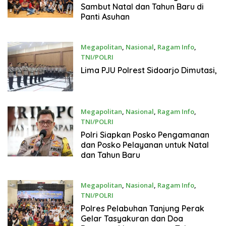
Sambut Natal dan Tahun Baru di
Panti Asuhan
Megapolitan
,
Nasional
,
Ragam Info
,
TNI/POLRI
19 Desember 2024
Lima PJU Polrest Sidoarjo Dimutasi,
Megapolitan
,
Nasional
,
Ragam Info
,
TNI/POLRI
19 Desember 2024
Polri Siapkan Posko Pengamanan
dan Posko Pelayanan untuk Natal
dan Tahun Baru
Megapolitan
,
Nasional
,
Ragam Info
,
TNI/POLRI
19 Desember 2024
Polres Pelabuhan Tanjung Perak
Gelar Tasyakuran dan Doa