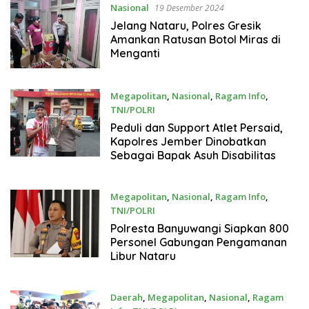
Nasional
19 Desember 2024
Jelang Nataru, Polres Gresik
Amankan Ratusan Botol Miras di
Menganti
Megapolitan
,
Nasional
,
Ragam Info
,
TNI/POLRI
19 Desember 2024
Peduli dan Support Atlet Persaid,
Kapolres Jember Dinobatkan
Sebagai Bapak Asuh Disabilitas
Megapolitan
,
Nasional
,
Ragam Info
,
TNI/POLRI
19 Desember 2024
Polresta Banyuwangi Siapkan 800
Personel Gabungan Pengamanan
Libur Nataru
Daerah
,
Megapolitan
,
Nasional
,
Ragam