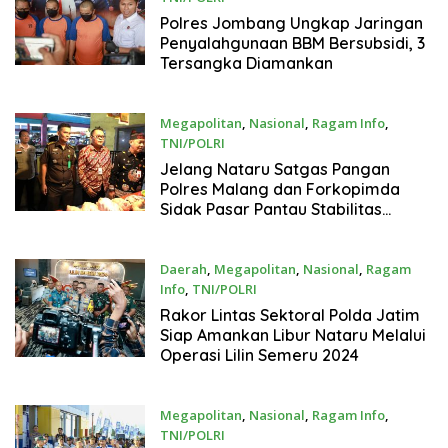
20 Desember 2024
Polres Jombang Ungkap Jaringan
Penyalahgunaan BBM Bersubsidi, 3
Tersangka Diamankan
Megapolitan
,
Nasional
,
Ragam Info
,
TNI/POLRI
20 Desember 2024
Jelang Nataru Satgas Pangan
Polres Malang dan Forkopimda
Sidak Pasar Pantau Stabilitas
Harga Pangan
Daerah
,
Megapolitan
,
Nasional
,
Ragam
Info
,
TNI/POLRI
20 Desember 2024
Rakor Lintas Sektoral Polda Jatim
Siap Amankan Libur Nataru Melalui
Operasi Lilin Semeru 2024
Megapolitan
,
Nasional
,
Ragam Info
,
TNI/POLRI