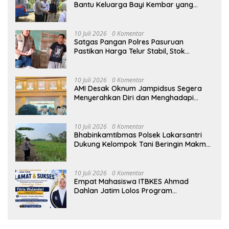
Bantu Keluarga Bayi Kembar yang
Kehilangan Ibu
10 Juli 2026
0 Komentar
Satgas Pangan Polres Pasuruan
Pastikan Harga Telur Stabil, Stok
Melimpah di Pasar Bangil
10 Juli 2026
0 Komentar
AMI Desak Oknum Jampidsus Segera
Menyerahkan Diri dan Menghadapi
Proses Hukum
10 Juli 2026
0 Komentar
Bhabinkamtibmas Polsek Lakarsantri
Dukung Kelompok Tani Beringin Makmur
Perkuat Ketahanan Pangan Surabaya
10 Juli 2026
0 Komentar
Empat Mahasiswa ITBKES Ahmad
Dahlan Jatim Lolos Program
Internasional di Thailand, Siap
Harumkan Nama Indonesia di Kancah
Global