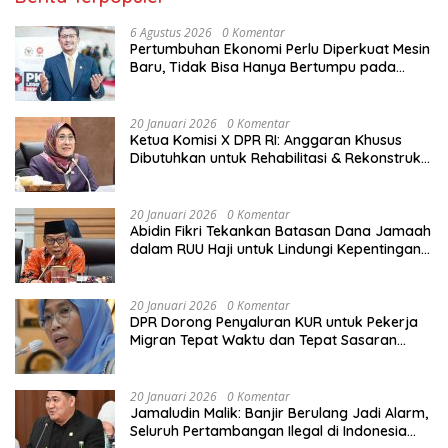
6 Agustus 2026
0 Komentar
Pertumbuhan Ekonomi Perlu Diperkuat Mesin
Baru, Tidak Bisa Hanya Bertumpu pada
Konsumsi
20 Januari 2026
0 Komentar
Ketua Komisi X DPR RI: Anggaran Khusus
Dibutuhkan untuk Rehabilitasi & Rekonstruksi
Sekolah Rusak Akibat Bencana
20 Januari 2026
0 Komentar
Abidin Fikri Tekankan Batasan Dana Jamaah
dalam RUU Haji untuk Lindungi Kepentingan
Calon Haji
20 Januari 2026
0 Komentar
DPR Dorong Penyaluran KUR untuk Pekerja
Migran Tepat Waktu dan Tepat Sasaran
demi Perlindungan Ekonomi PMI
20 Januari 2026
0 Komentar
Jamaludin Malik: Banjir Berulang Jadi Alarm,
Seluruh Pertambangan Ilegal di Indonesia