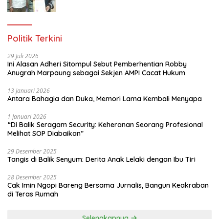
Gratis Untuk 150 orang Pemuda Karang
Taruna di Jakarta Utara
Politik Terkini
29 Juli 2026
Ini Alasan Adheri Sitompul Sebut Pemberhentian Robby
Anugrah Marpaung sebagai Sekjen AMPI Cacat Hukum
13 Januari 2026
Antara Bahagia dan Duka, Memori Lama Kembali Menyapa
1 Januari 2026
“Di Balik Seragam Security: Keheranan Seorang Profesional
Melihat SOP Diabaikan”
29 Desember 2025
Tangis di Balik Senyum: Derita Anak Lelaki dengan Ibu Tiri
28 Desember 2025
Cak Imin Ngopi Bareng Bersama Jurnalis, Bangun Keakraban
di Teras Rumah
Selengkapnya