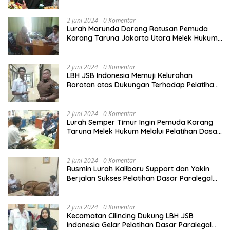
Harus Ditertibkan
2 Juni 2024
0 Komentar
Lurah Marunda Dorong Ratusan Pemuda
Karang Taruna Jakarta Utara Melek Hukum
Melalui Pelatihan Dasar Paralegal Gratis
Yang Diadakan LBH JSB Indonesia
2 Juni 2024
0 Komentar
LBH JSB Indonesia Memuji Kelurahan
Rorotan atas Dukungan Terhadap Pelatihan
Dasar Paralegal Gratis Untuk 150 orang
Pemuda Karang Taruna di Jakarta Utara
2 Juni 2024
0 Komentar
Lurah Semper Timur Ingin Pemuda Karang
Taruna Melek Hukum Melalui Pelatihan Dasar
Paralegal Gratis Yang Diadakan LBH JSB
Indonesia
2 Juni 2024
0 Komentar
Rusmin Lurah Kalibaru Support dan Yakin
Berjalan Sukses Pelatihan Dasar Paralegal
Gratis Untuk Ratusan Karang Taruna di
Jakarta Utara
2 Juni 2024
0 Komentar
Kecamatan Cilincing Dukung LBH JSB
Indonesia Gelar Pelatihan Dasar Paralegal