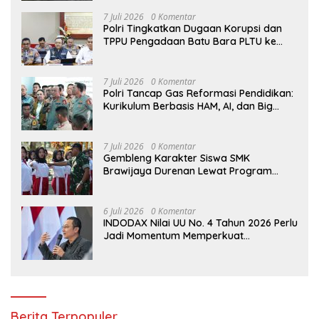
7 Juli 2026
0 Komentar
Polri Tingkatkan Dugaan Korupsi dan
TPPU Pengadaan Batu Bara PLTU ke
Tahap Penyidikan, Kerugian Negara
Diindikasikan Capai Rp5 Triliun
7 Juli 2026
0 Komentar
Polri Tancap Gas Reformasi Pendidikan:
Kurikulum Berbasis HAM, AI, dan Big
Data Siap Berlaku 2027
7 Juli 2026
0 Komentar
Gembleng Karakter Siswa SMK
Brawijaya Durenan Lewat Program
Ketarunaan
6 Juli 2026
0 Komentar
INDODAX Nilai UU No. 4 Tahun 2026 Perlu
Jadi Momentum Memperkuat
Kedaulatan Ekosistem Kripto Indonesia
Berita Terpopuler