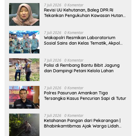
7 Juli 2026
0 Komentar
Revisi UU Kehutanan, Baleg DPR RI
Tekankan Pengukuhan Kawasan Hutan
Tak Boleh Dilakukan Sepihak
7 Juli 2026
0 Komentar
Wakapolri Resmikan Laboratorium
Sosial Sains dan Kelas Tematik, Akpol
Perkuat Scientific Policing
7 Juli 2026
0 Komentar
Polisi di Rembang Bantu Bibit Jagung
dan Dampingi Petani Kelola Lahan
7 Juli 2026
0 Komentar
Polres Pasuruan Amankan Tiga
Tersangka Kasus Pencurian Sapi di Tutur
7 Juli 2026
0 Komentar
Ketahanan Pangan dari Pekarangan |
Bhabinkamtibmas Ajak Warga Lidah
Wetan Budidaya Singkong