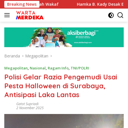
Langsung
Tanah Wakaf
Breaking News
Hamka B. Kady Desak Evaluasi Permenhub 
ke
konten
Beranda
Megapolitan
Megapolitan
,
Nasional
,
Ragam Info
,
TNI/POLRI
Polisi Gelar Razia Pengemudi Usai
Pesta Halloween di Surabaya,
Antisipasi Laka Lantas
Gatot Supriadi
2 November 2025