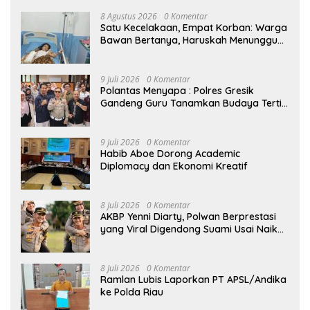
8 Agustus 2026
0 Komentar
Satu Kecelakaan, Empat Korban: Warga
Bawan Bertanya, Haruskah Menunggu
Tragedi Berikutnya untuk Mendapat
Lampu Jalan?
9 Juli 2026
0 Komentar
Polantas Menyapa : Polres Gresik
Gandeng Guru Tanamkan Budaya Tertib
Lalu Lintas Sejak Dini
9 Juli 2026
0 Komentar
Habib Aboe Dorong Academic
Diplomacy dan Ekonomi Kreatif
8 Juli 2026
0 Komentar
AKBP Yenni Diarty, Polwan Berprestasi
yang Viral Digendong Suami Usai Naik
Pangkat
8 Juli 2026
0 Komentar
Ramlan Lubis Laporkan PT APSL/Andika
ke Polda Riau