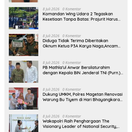
8 Juli 2026
0 Komentar
Komandan Wing Udara 2 Tegaskan
Kesetiaan Tanpa Batas: Prajurit Harus
Menjadi Solusi, Bukan Beban Satuan
8 Juli 2026
0 Komentar
Diduga Tidak Terima Diberitakan
Oknum Ketua P3A Karya Naga,Ancam
dan Intimidasi Wartawan Lewat Voice
Note
8 Juli 2026
0 Komentar
PB Mathla’ul Anwar Bersilaturahim
dengan Kepala BIN Jenderal TNI (Purn.)
Muhammad Herindra: Bahas Komitmen
Rekat Persatuan dan Kemajuan NKRI
8 Juli 2026
0 Komentar
Dukung UMKM, Polres Magetan Renovasi
Warung Bu Tiyem di Hari Bhayangkara
ke – 80
8 Juli 2026
0 Komentar
Wakapolri Raih Penghargaan The
Visionary Leader of National Security,
Akademisi Apresiasi Reformasi dan