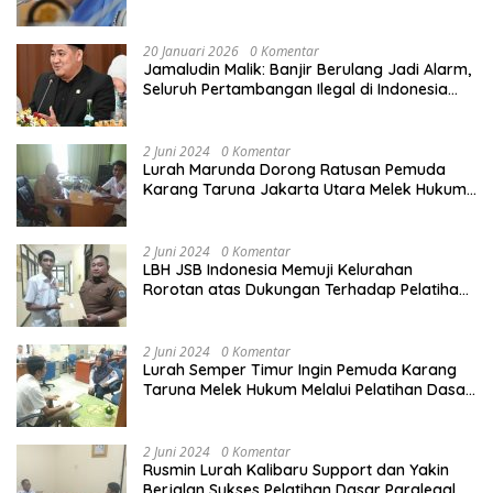
demi Perlindungan Ekonomi PMI
20 Januari 2026
0 Komentar
Jamaludin Malik: Banjir Berulang Jadi Alarm,
Seluruh Pertambangan Ilegal di Indonesia
Harus Ditertibkan
2 Juni 2024
0 Komentar
Lurah Marunda Dorong Ratusan Pemuda
Karang Taruna Jakarta Utara Melek Hukum
Melalui Pelatihan Dasar Paralegal Gratis
Yang Diadakan LBH JSB Indonesia
2 Juni 2024
0 Komentar
LBH JSB Indonesia Memuji Kelurahan
Rorotan atas Dukungan Terhadap Pelatihan
Dasar Paralegal Gratis Untuk 150 orang
Pemuda Karang Taruna di Jakarta Utara
2 Juni 2024
0 Komentar
Lurah Semper Timur Ingin Pemuda Karang
Taruna Melek Hukum Melalui Pelatihan Dasar
Paralegal Gratis Yang Diadakan LBH JSB
Indonesia
2 Juni 2024
0 Komentar
Rusmin Lurah Kalibaru Support dan Yakin
Berjalan Sukses Pelatihan Dasar Paralegal