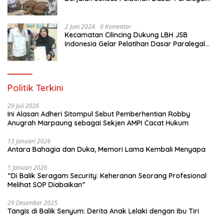
Gratis Untuk Ratusan Karang Taruna di
Jakarta Utara
2 Juni 2024
0 Komentar
Kecamatan Cilincing Dukung LBH JSB
Indonesia Gelar Pelatihan Dasar Paralegal
Gratis Untuk 150 orang Pemuda Karang
Taruna di Jakarta Utara
Politik Terkini
29 Juli 2026
Ini Alasan Adheri Sitompul Sebut Pemberhentian Robby
Anugrah Marpaung sebagai Sekjen AMPI Cacat Hukum
13 Januari 2026
Antara Bahagia dan Duka, Memori Lama Kembali Menyapa
1 Januari 2026
“Di Balik Seragam Security: Keheranan Seorang Profesional
Melihat SOP Diabaikan”
29 Desember 2025
Tangis di Balik Senyum: Derita Anak Lelaki dengan Ibu Tiri