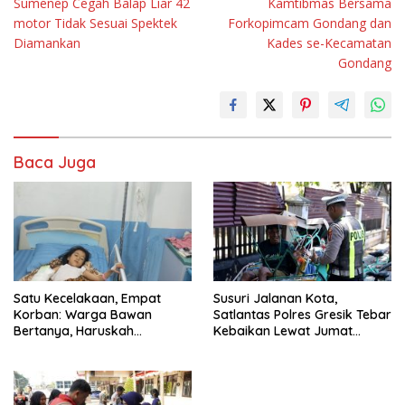
Sumenep Cegah Balap Liar 42
Kamtibmas Bersama
motor Tidak Sesuai Spektek
Forkopimcam Gondang dan
Diamankan
Kades se-Kecamatan
Gondang
Baca Juga
Satu Kecelakaan, Empat
Susuri Jalanan Kota,
Korban: Warga Bawan
Satlantas Polres Gresik Tebar
Bertanya, Haruskah
Kebaikan Lewat Jumat
Menunggu Tragedi
Berkah Berbagi
Berikutnya untuk Mendapat
Lampu Jalan?