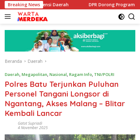
Langsung
si Potensi Daerah
Breaking News
DPR Dorong Program PTSL dan Percep
ke
konten
Beranda
Daerah
Daerah
,
Megapolitan
,
Nasional
,
Ragam Info
,
TNI/POLRI
Polres Batu Terjunkan Puluhan
Personel Tangani Longsor di
Ngantang, Akses Malang – Blitar
Kembali Lancar
Gatot Supriadi
4 November 2025