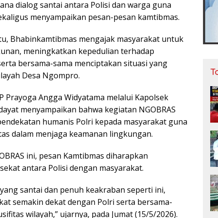
ana dialog santai antara Polisi dan warga guna
sekaligus menyampaikan pesan-pesan kamtibmas.
tu, Bhabinkamtibmas mengajak masyarakat untuk
kunan, meningkatkan kepedulian terhadap
 serta bersama-sama menciptakan situasi yang
T
wilayah Desa Ngompro.
P Prayoga Angga Widyatama melalui Kapolsek
idayat menyampaikan bahwa kegiatan NGOBRAS
endekatan humanis Polri kepada masyarakat guna
tas dalam menjaga keamanan lingkungan.
OBRAS ini, pesan Kamtibmas diharapkan
sekat antara Polisi dengan masyarakat.
yang santai dan penuh keakraban seperti ini,
at semakin dekat dengan Polri serta bersama-
fitas wilayah,” ujarnya, pada Jumat (15/5/2026).