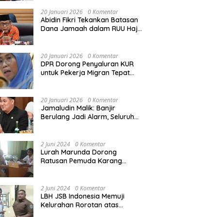
Rekonstruksi Sekolah Rusak
Akibat Bencana
20 Januari 2026
0 Komentar
Abidin Fikri Tekankan Batasan
Dana Jamaah dalam RUU Haji
untuk Lindungi Kepentingan
Calon Haji
20 Januari 2026
0 Komentar
DPR Dorong Penyaluran KUR
untuk Pekerja Migran Tepat
Waktu dan Tepat Sasaran
demi Perlindungan Ekonomi
PMI
20 Januari 2026
0 Komentar
Jamaludin Malik: Banjir
Berulang Jadi Alarm, Seluruh
Pertambangan Ilegal di
Indonesia Harus Ditertibkan
2 Juni 2024
0 Komentar
Lurah Marunda Dorong
Ratusan Pemuda Karang
Taruna Jakarta Utara Melek
Hukum Melalui Pelatihan Dasar
Paralegal Gratis Yang
2 Juni 2024
0 Komentar
Diadakan LBH JSB Indonesia
LBH JSB Indonesia Memuji
Kelurahan Rorotan atas
Dukungan Terhadap Pelatihan