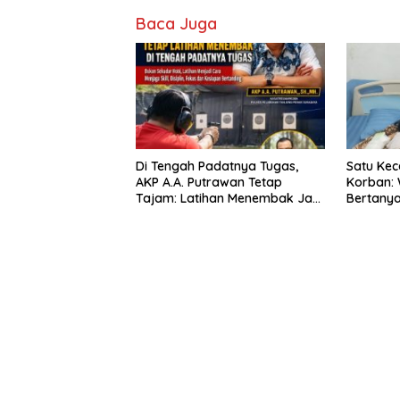
Baca Juga
Di Tengah Padatnya Tugas,
Satu Kec
AKP A.A. Putrawan Tetap
Korban:
Tajam: Latihan Menembak Jadi
Bertany
Kunci Jaga Fokus dan Sk
Tragedi 
Mendapa