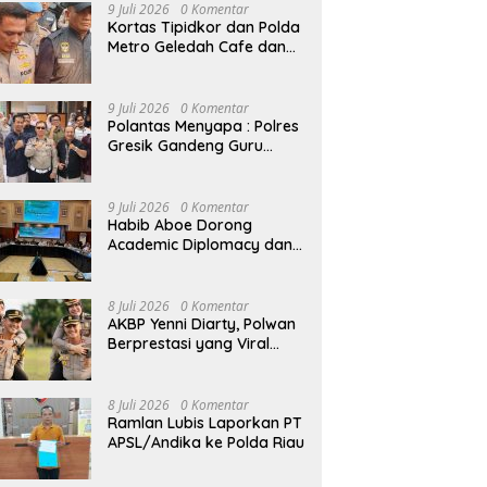
Kelompok Tani Riau
9 Juli 2026
0 Komentar
Kortas Tipidkor dan Polda
Metro Geledah Cafe dan
Money Changer
9 Juli 2026
0 Komentar
Polantas Menyapa : Polres
Gresik Gandeng Guru
Tanamkan Budaya Tertib
Lalu Lintas Sejak Dini
9 Juli 2026
0 Komentar
Habib Aboe Dorong
Academic Diplomacy dan
Ekonomi Kreatif
8 Juli 2026
0 Komentar
AKBP Yenni Diarty, Polwan
Berprestasi yang Viral
Digendong Suami Usai
Naik Pangkat
8 Juli 2026
0 Komentar
Ramlan Lubis Laporkan PT
APSL/Andika ke Polda Riau