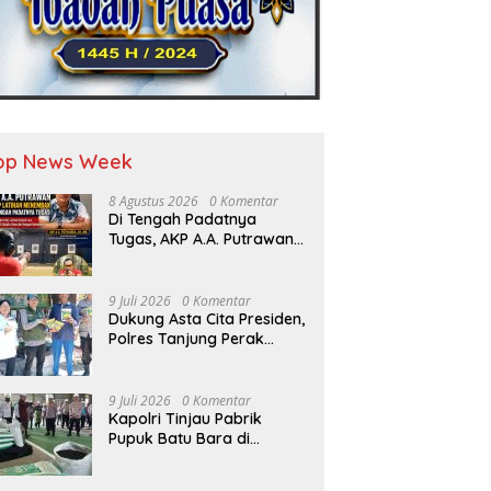
op News Week
8 Agustus 2026
0 Komentar
Di Tengah Padatnya
Tugas, AKP A.A. Putrawan
Tetap Tajam: Latihan
Menembak Jadi Kunci
Jaga Fokus dan Sk
9 Juli 2026
0 Komentar
Dukung Asta Cita Presiden,
Polres Tanjung Perak
Salurkan Bantuan Bibit
Jagung Manis di Tambak
Wedi.
9 Juli 2026
0 Komentar
Kapolri Tinjau Pabrik
Pupuk Batu Bara di
Kampar, Lepas Distribusi
80 Ton Pupuk untuk