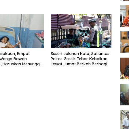
elakaan, Empat
Susuri Jalanan Kota, Satlantas
 Warga Bawan
Polres Gresik Tebar Kebaikan
a, Haruskah Menunggu
Lewat Jumat Berkah Berbagi
Berikutnya untuk
t Lampu Jalan?