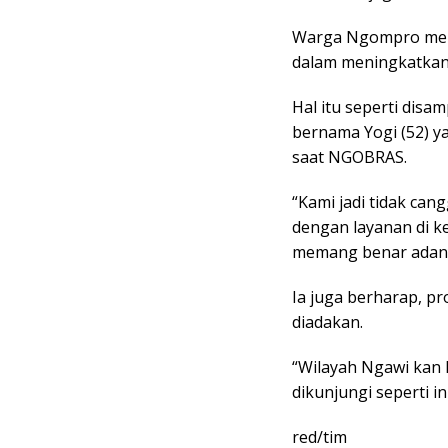
Warga Ngompro mera
dalam meningkatkan 
Hal itu seperti dis
bernama Yogi (52) y
saat NGOBRAS.
“Kami jadi tidak ca
dengan layanan di k
memang benar adany
Ia juga berharap, pr
diadakan.
“Wilayah Ngawi kan l
dikunjungi seperti i
red/tim