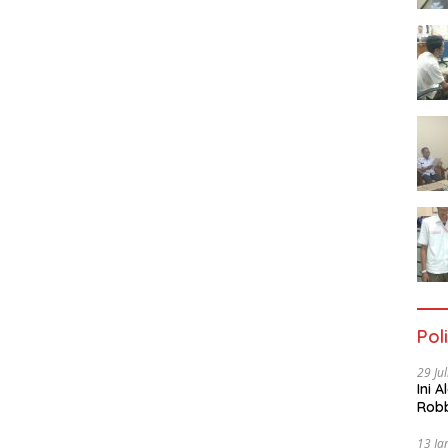
Poli
29 Ju
Ini 
Robb
Cac
13 Ja