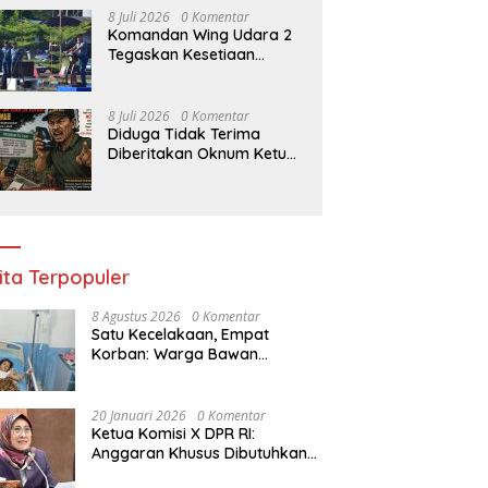
8 Juli 2026
0 Komentar
Komandan Wing Udara 2
Tegaskan Kesetiaan
Tanpa Batas: Prajurit
Harus Menjadi Solusi,
Bukan Beban Satuan
8 Juli 2026
0 Komentar
Diduga Tidak Terima
Diberitakan Oknum Ketua
P3A Karya Naga,Ancam
dan Intimidasi Wartawan
Lewat Voice Note
ita Terpopuler
8 Agustus 2026
0 Komentar
Satu Kecelakaan, Empat
Korban: Warga Bawan
Bertanya, Haruskah Menunggu
Tragedi Berikutnya untuk
Mendapat Lampu Jalan?
20 Januari 2026
0 Komentar
Ketua Komisi X DPR RI:
Anggaran Khusus Dibutuhkan
untuk Rehabilitasi &