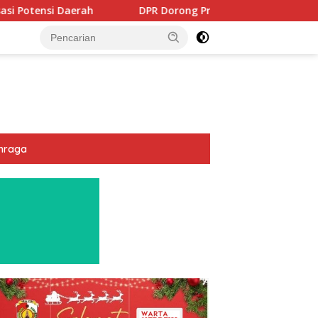
DPR Dorong Program PTSL dan Percepatan Sertifikasi Tana
hraga