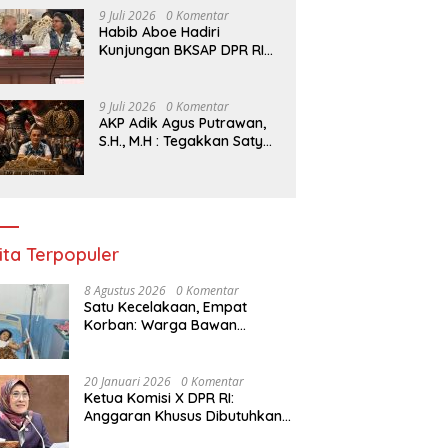
9 Juli 2026
0 Komentar
Habib Aboe Hadiri
Kunjungan BKSAP DPR RI
ke Surabaya: Kita
Apresiasi Kota Ini Berhasil
Menjadi Salah Satu Wajah
9 Juli 2026
0 Komentar
Kemajuan Indonesia
AKP Adik Agus Putrawan,
S.H., M.H : Tegakkan Satya
Haprabu, Polres Tanjung
Perak Nyatakan Perang
Tanpa Kompromi
terhadap Kejahatan di
Surabaya.
ita Terpopuler
8 Agustus 2026
0 Komentar
Satu Kecelakaan, Empat
Korban: Warga Bawan
Bertanya, Haruskah Menunggu
Tragedi Berikutnya untuk
Mendapat Lampu Jalan?
20 Januari 2026
0 Komentar
Ketua Komisi X DPR RI:
Anggaran Khusus Dibutuhkan
untuk Rehabilitasi &