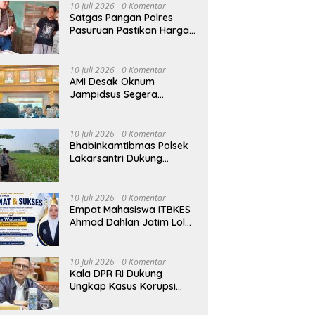
10 Juli 2026
0 Komentar
Satgas Pangan Polres
Pasuruan Pastikan Harga
Telur Stabil, Stok Melimpah
di Pasar Bangil
10 Juli 2026
0 Komentar
AMI Desak Oknum
Jampidsus Segera
Menyerahkan Diri dan
Menghadapi Proses
Hukum
10 Juli 2026
0 Komentar
Bhabinkamtibmas Polsek
Lakarsantri Dukung
Kelompok Tani Beringin
Makmur Perkuat
Ketahanan Pangan
10 Juli 2026
0 Komentar
Surabaya
Empat Mahasiswa ITBKES
Ahmad Dahlan Jatim Lolos
Program Internasional di
Thailand, Siap Harumkan
Nama Indonesia di Kancah
10 Juli 2026
0 Komentar
Global
Kala DPR RI Dukung
Ungkap Kasus Korupsi
oleh Polisi: Minta TNI-Polri
hingga Jaksa Solid!