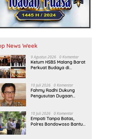
op News Week
9 Agustus 2026
0 Komentar
Ketum HSBS Malang Barat
Perkuat Budaya di
Kongres Nusantara
10 Juli 2026
0 Komentar
Fahmy Radhi Dukung
Pengusutan Dugaan
Pelanggaran DMO Batu
Bara, Minta Sanksi Tegas
bagi Pelanggar
10 Juli 2026
0 Komentar
Empati Tanpa Batas,
Polres Bondowoso Bantu
Keluarga Bayi Kembar
yang Kehilangan Ibu