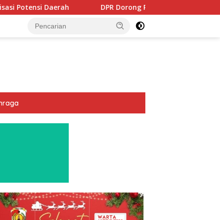
DPR Dorong Program PTSL dan Percepatan Sertifikasi Tanah Wa
hraga