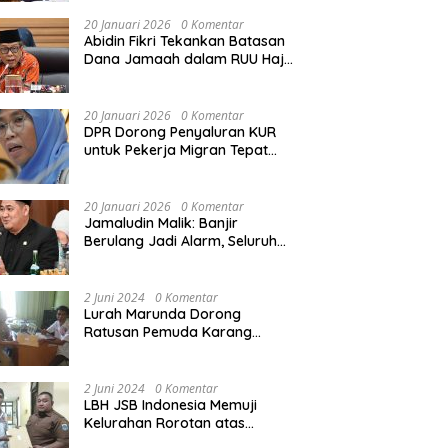
Rekonstruksi Sekolah Rusak
Akibat Bencana
20 Januari 2026
0 Komentar
Abidin Fikri Tekankan Batasan
Dana Jamaah dalam RUU Haji
untuk Lindungi Kepentingan
Calon Haji
20 Januari 2026
0 Komentar
DPR Dorong Penyaluran KUR
untuk Pekerja Migran Tepat
Waktu dan Tepat Sasaran
demi Perlindungan Ekonomi
PMI
20 Januari 2026
0 Komentar
Jamaludin Malik: Banjir
Berulang Jadi Alarm, Seluruh
Pertambangan Ilegal di
Indonesia Harus Ditertibkan
2 Juni 2024
0 Komentar
Lurah Marunda Dorong
Ratusan Pemuda Karang
Taruna Jakarta Utara Melek
Hukum Melalui Pelatihan Dasar
Paralegal Gratis Yang
2 Juni 2024
0 Komentar
Diadakan LBH JSB Indonesia
LBH JSB Indonesia Memuji
Kelurahan Rorotan atas
Dukungan Terhadap Pelatihan