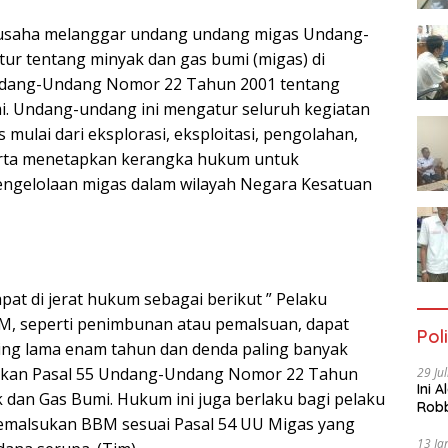
u usaha melanggar undang undang migas Undang-
r tentang minyak dan gas bumi (migas) di
ndang-Undang Nomor 22 Tahun 2001 tentang
i. Undang-undang ini mengatur seluruh kegiatan
ulai dari eksplorasi, eksploitasi, pengolahan,
serta menetapkan kerangka hukum untuk
ngelolaan migas dalam wilayah Negara Kesatuan
at di jerat hukum sebagai berikut ” Pelaku
, seperti penimbunan atau pemalsuan, dapat
Poli
ling lama enam tahun dan denda paling banyak
arkan Pasal 55 Undang-Undang Nomor 22 Tahun
29 Ju
Ini 
 dan Gas Bumi. Hukum ini juga berlaku bagi pelaku
Robb
emalsukan BBM sesuai Pasal 54 UU Migas yang
Cac
13 Ja