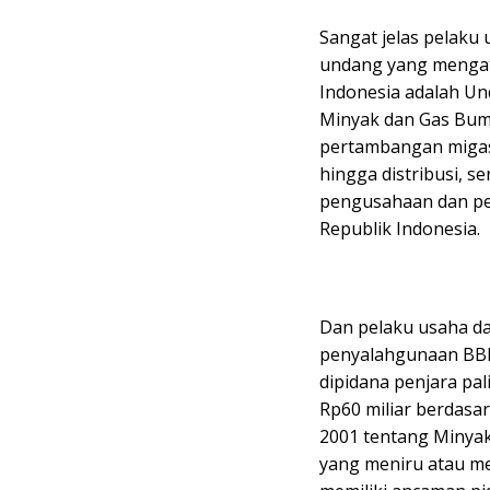
Sangat jelas pelak
undang yang mengatu
Indonesia adalah U
Minyak dan Gas Bum
pertambangan migas m
hingga distribusi, 
pengusahaan dan pe
Republik Indonesia.
Dan pelaku usaha dap
penyalahgunaan BBM
dipidana penjara pa
Rp60 miliar berdas
2001 tentang Minyak
yang meniru atau m