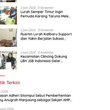
Dasar Paralegal Gratis Untuk
150 orang Pemuda Karang
2 Juni 2024
0 Komentar
Taruna di Jakarta Utara
Lurah Semper Timur Ingin
Pemuda Karang Taruna Melek
Hukum Melalui Pelatihan Dasar
Paralegal Gratis Yang
Diadakan LBH JSB Indonesia
2 Juni 2024
0 Komentar
Rusmin Lurah Kalibaru Support
dan Yakin Berjalan Sukses
Pelatihan Dasar Paralegal
Gratis Untuk Ratusan Karang
Taruna di Jakarta Utara
2 Juni 2024
0 Komentar
Kecamatan Cilincing Dukung
LBH JSB Indonesia Gelar
Pelatihan Dasar Paralegal
Gratis Untuk 150 orang
Pemuda Karang Taruna di
Jakarta Utara
tik Terkini
li 2026
Alasan Adheri Sitompul Sebut Pemberhentian
y Anugrah Marpaung sebagai Sekjen AMPI
at Hukum
nuari 2026