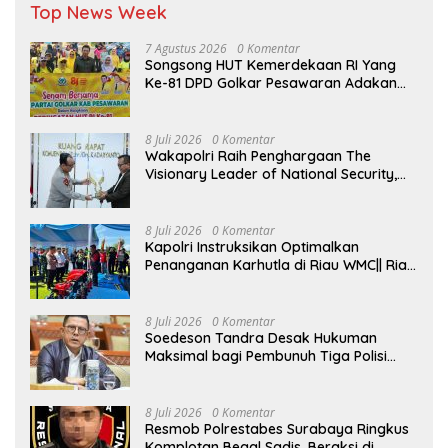
Top News Week
7 Agustus 2026
0 Komentar
Songsong HUT Kemerdekaan RI Yang
Ke-81 DPD Golkar Pesawaran Adakan
Acara Bertema “Senam Bersama
Golkar”
8 Juli 2026
0 Komentar
Wakapolri Raih Penghargaan The
Visionary Leader of National Security,
Akademisi Apresiasi Reformasi dan
Transformasi Polri
8 Juli 2026
0 Komentar
Kapolri Instruksikan Optimalkan
Penanganan Karhutla di Riau WMC|| Riau
– Kapolri Jenderal Listyo Sigit Prabowo
menginstruksikan kepada seluruh
jajarannya untuk mengoptimalkan
8 Juli 2026
0 Komentar
penanganan kebakaran hutan dan
Soedeson Tandra Desak Hukuman
lahan (karhutla) di Provinsi Riau.
Maksimal bagi Pembunuh Tiga Polisi
Instruksi tersebut disampaikan saat
Katingan, Minta Mafia Narkoba
meninjau langsung kesiapan Polda Riau
Dibongkar Hingga Tuntas
terkait dengan penanganan sekaligus
8 Juli 2026
0 Komentar
menyerahkan peralatan kebakaran
Resmob Polrestabes Surabaya Ringkus
hutan dan lahan di Kabupaten Kampar,
Komplotan Begal Sadis, Beraksi di