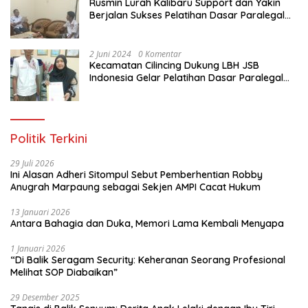
adalah bagaimana menjaga sinergitas
Rusmin Lurah Kalibaru Support dan Yakin
dan menjaga kolaborasi. Bagaimana
Berjalan Sukses Pelatihan Dasar Paralegal
kemudian ini kita sosialisasikan agar
Gratis Untuk Ratusan Karang Taruna di
masyarakat sama-sama menjaga,
Jakarta Utara
merawat hutan kita, sehingga kemudian
2 Juni 2024
0 Komentar
semuanya bisa terjaga untuk
Kecamatan Cilincing Dukung LBH JSB
masyarakat, untuk anak-anak cucu kita,
Indonesia Gelar Pelatihan Dasar Paralegal
untuk generasi yang akan datang,”
Gratis Untuk 150 orang Pemuda Karang
tambah Sigit mengakhiri. red/tim
Taruna di Jakarta Utara
Politik Terkini
29 Juli 2026
Ini Alasan Adheri Sitompul Sebut Pemberhentian Robby
Anugrah Marpaung sebagai Sekjen AMPI Cacat Hukum
13 Januari 2026
Antara Bahagia dan Duka, Memori Lama Kembali Menyapa
1 Januari 2026
“Di Balik Seragam Security: Keheranan Seorang Profesional
Melihat SOP Diabaikan”
29 Desember 2025