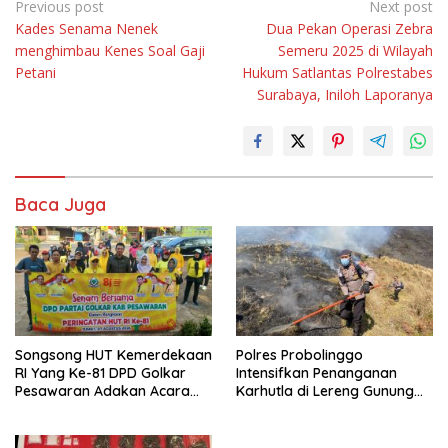
Navigasi
Previous post
Next post
Kades Senama Nenek
Dua Pekan Operasi Zebra
pos
menghimbau Kenes Soal Gaji
Semeru 2025 di Wilayah
Petani
Hukum Satlantas Polrestabes
Surabaya, Iniloh Laporanya
Baca Juga
Songsong HUT Kemerdekaan
Polres Probolinggo
RI Yang Ke-81 DPD Golkar
Intensifkan Penanganan
Pesawaran Adakan Acara
Karhutla di Lereng Gunung
Bertema “Senam Bersama
Bromo
Golkar”