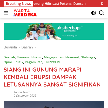
Langsung
e Dorong Hilirisasi Potensi Daerah
Breaking News
DPR Dorong Program
ke
konten
Beranda
Daerah
Daerah
,
Ekonomi
,
Hukum
,
Megapolitan
,
Nasional
,
Olahraga
,
Opini
,
Politik
,
Ragam Info
,
TNI/POLRI
SIANG INI GUNUNG MARAPI
KEMBALI ERUPSI DAMPAK
LETUSANNYA SANGAT SIGNIFIKAN
Topan Triadi
2 Desember 2025