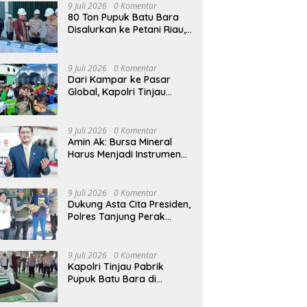
9 Juli 2026
0 Komentar
80 Ton Pupuk Batu Bara
Disalurkan ke Petani Riau,
Kapolri: Wujud Polri Hadir
untuk Masyarakat
9 Juli 2026
0 Komentar
Dari Kampar ke Pasar
Global, Kapolri Tinjau
Inovasi Pupuk Batu Bara
Karya Anak Bangsa
9 Juli 2026
0 Komentar
Amin Ak: Bursa Mineral
Harus Menjadi Instrumen
Kedaulatan Harga, Bukan
Sekadar Lembaga Baru
9 Juli 2026
0 Komentar
Dukung Asta Cita Presiden,
Polres Tanjung Perak
Salurkan Bantuan Bibit
Jagung Manis di Tambak
Wedi.
9 Juli 2026
0 Komentar
Kapolri Tinjau Pabrik
Pupuk Batu Bara di
Kampar, Lepas Distribusi
80 Ton Pupuk untuk