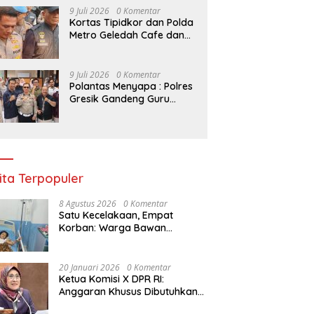
Kelompok Tani Riau
9 Juli 2026
0 Komentar
Kortas Tipidkor dan Polda
Metro Geledah Cafe dan
Money Changer
9 Juli 2026
0 Komentar
Polantas Menyapa : Polres
Gresik Gandeng Guru
Tanamkan Budaya Tertib
Lalu Lintas Sejak Dini
ita Terpopuler
8 Agustus 2026
0 Komentar
Satu Kecelakaan, Empat
Korban: Warga Bawan
Bertanya, Haruskah Menunggu
Tragedi Berikutnya untuk
Mendapat Lampu Jalan?
20 Januari 2026
0 Komentar
Ketua Komisi X DPR RI:
Anggaran Khusus Dibutuhkan
untuk Rehabilitasi &