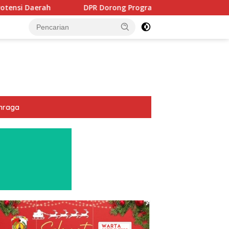
DPR Dorong Program PTSL dan Percepatan Sertifikasi Tanah 
hraga