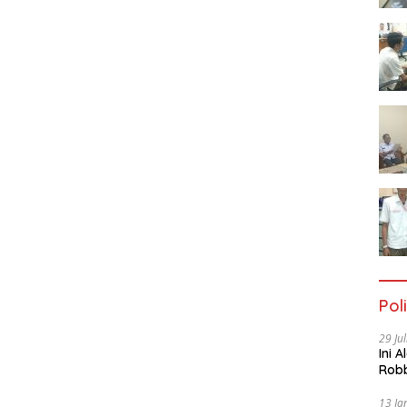
Poli
29 Ju
Ini 
Robb
Cac
13 Ja