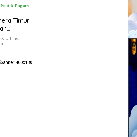
,
Politik
,
Ragam
hera Timur
aan
r di
ahera Timur
si Maluku
mur…