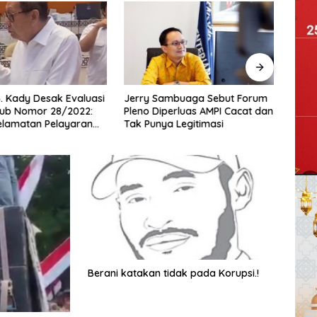
 Kady Desak Evaluasi
Jerry Sambuaga Sebut Forum
Pres
ub Nomor 28/2022:
Pleno Diperluas AMPI Cacat dan
Hadir
elamatan Pelayaran
Tak Punya Legitimasi
Indon
i Hanya Bertumpu
Maju
inistrasi SPB
Nega
Berani katakan tidak pada Korupsi.!