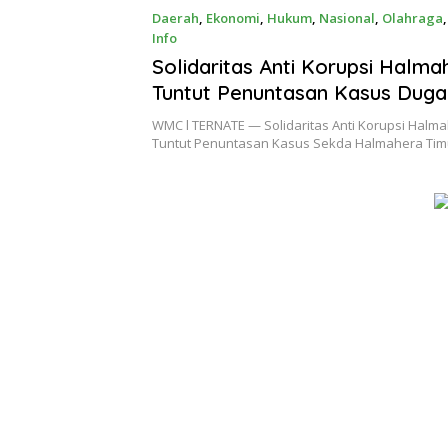
Daerah
,
Ekonomi
,
Hukum
,
Nasional
,
Olahraga
Info
23 Juli 2024
Solidaritas Anti Korupsi Halma
Tuntut Penuntasan Kasus Dug
Korupsi Sekda Halmahera Timu
WMC l TERNATE — Solidaritas Anti Korupsi Halm
depan Kejaksaan Tinggi Provin
Tuntut Penuntasan Kasus Sekda Halmahera Ti
Utara