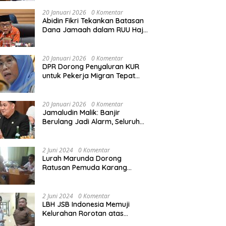
Rekonstruksi Sekolah Rusak
Akibat Bencana
20 Januari 2026
0 Komentar
Abidin Fikri Tekankan Batasan
Dana Jamaah dalam RUU Haji
untuk Lindungi Kepentingan
Calon Haji
20 Januari 2026
0 Komentar
DPR Dorong Penyaluran KUR
untuk Pekerja Migran Tepat
Waktu dan Tepat Sasaran
demi Perlindungan Ekonomi
PMI
20 Januari 2026
0 Komentar
Jamaludin Malik: Banjir
Berulang Jadi Alarm, Seluruh
Pertambangan Ilegal di
Indonesia Harus Ditertibkan
2 Juni 2024
0 Komentar
Lurah Marunda Dorong
Ratusan Pemuda Karang
Taruna Jakarta Utara Melek
Hukum Melalui Pelatihan Dasar
Paralegal Gratis Yang
2 Juni 2024
0 Komentar
Diadakan LBH JSB Indonesia
LBH JSB Indonesia Memuji
Kelurahan Rorotan atas
Dukungan Terhadap Pelatihan