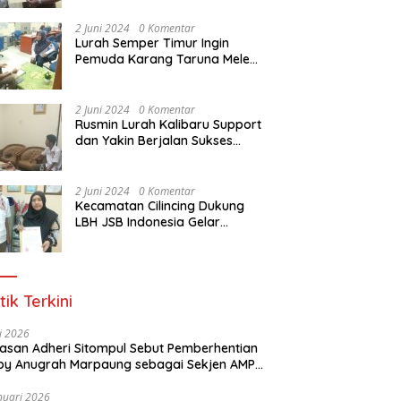
Dasar Paralegal Gratis Untuk
150 orang Pemuda Karang
2 Juni 2024
0 Komentar
Taruna di Jakarta Utara
Lurah Semper Timur Ingin
Pemuda Karang Taruna Melek
Hukum Melalui Pelatihan Dasar
Paralegal Gratis Yang
Diadakan LBH JSB Indonesia
2 Juni 2024
0 Komentar
Rusmin Lurah Kalibaru Support
dan Yakin Berjalan Sukses
Pelatihan Dasar Paralegal
Gratis Untuk Ratusan Karang
Taruna di Jakarta Utara
2 Juni 2024
0 Komentar
Kecamatan Cilincing Dukung
LBH JSB Indonesia Gelar
Pelatihan Dasar Paralegal
Gratis Untuk 150 orang
Pemuda Karang Taruna di
Jakarta Utara
tik Terkini
li 2026
Alasan Adheri Sitompul Sebut Pemberhentian
y Anugrah Marpaung sebagai Sekjen AMPI
at Hukum
nuari 2026