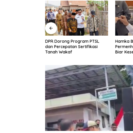
 Ide Besar
DPR Dorong Program PTSL
Hamka B.
sar Global, Habib
dan Percepatan Sertifikasi
Permenh
Hilirisasi Potensi
Tanah Wakaf
Biar Kes
Tak Lag
pada Adm