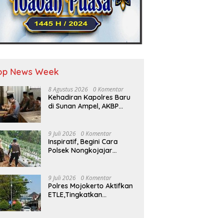
op News Week
8 Agustus 2026
0 Komentar
Kehadiran Kapolres Baru
di Sunan Ampel, AKBP
Irwan Kurniawan
Teguhkan Sinergi Polri dan
Ulama”
9 Juli 2026
0 Komentar
Inspiratif, Begini Cara
Polsek Nongkojajar
Dukung Ketahanan
Pangan
9 Juli 2026
0 Komentar
Polres Mojokerto Aktifkan
ETLE,Tingkatkan
Kepatuhan Masyarakat
Dalam Berkendara