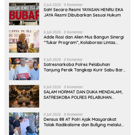
6 Juli 2026
0 Komentar
Sah! Secara Resmi YAYASAN HENRU EKA
JAYA Resmi Dibubarkan Sesuai Hukum
6 Juli 2026
0 Komentar
Adde Rosi dan Alien Mus Bangun Sinergi
“Tukar Program”, Kolaborasi Lintas
Komisi DPR RI untuk Perkuat Pendidikan
dan Pertanian
6 Juli 2026
0 Komentar
Satresnarkoba Polres Pelabuhan
Tanjung Perak Tangkap Kurir Sabu Baru
Dua Pekan Beraksi di Kenjeran
6 Juli 2026
0 Komentar
SALAM HORMAT DAN DUKA MENDALAM,
SATRESKOBA POLRES PELABUHAN
TANJUNG PERAK BERDUKA ATAS
GUGURNYA TIGA PAHLAWAN
PEMBERANTAS NARKOBA DI KATINGAN
6 Juli 2026
0 Komentar
Densus 88 AT Polri Ajak Masyarakat
Tolak Radikalisme dan Bullying melalui
Kampanye Edukasi di Car Free Day