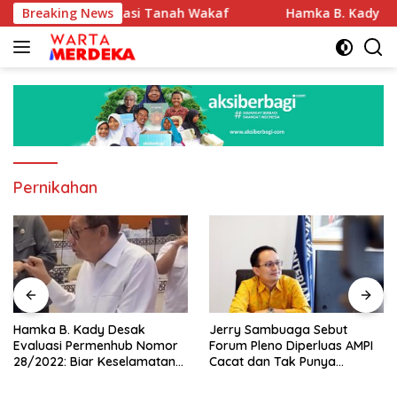
Langsung
atan Sertifikasi Tanah Wakaf
Breaking News
Hamka B. Kady Desak Ev
ke
konten
Pernikahan
Hamka B. Kady Desak
Jerry Sambuaga Sebut
Evaluasi Permenhub Nomor
Forum Pleno Diperluas AMPI
28/2022: Biar Keselamatan
Cacat dan Tak Punya
Pelayaran Tak Lagi Hanya
Legitimasi
Bertumpu pada Administrasi