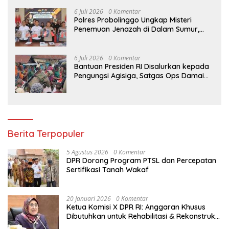
Makassar
6 Juli 2026
0 Komentar
Polres Probolinggo Ungkap Misteri
Penemuan Jenazah di Dalam Sumur,
Dua Tersangka Diamankan
6 Juli 2026
0 Komentar
Bantuan Presiden RI Disalurkan kepada
Pengungsi Agisiga, Satgas Ops Damai
Cartenz Gelar Trauma Healing di Intan
Jaya
Berita Terpopuler
5 Agustus 2026
0 Komentar
DPR Dorong Program PTSL dan Percepatan
Sertifikasi Tanah Wakaf
20 Januari 2026
0 Komentar
Ketua Komisi X DPR RI: Anggaran Khusus
Dibutuhkan untuk Rehabilitasi & Rekonstruksi
Sekolah Rusak Akibat Bencana