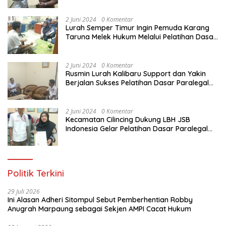
Pemuda Karang Taruna di Jakarta Utara
2 Juni 2024
0 Komentar
Lurah Semper Timur Ingin Pemuda Karang
Taruna Melek Hukum Melalui Pelatihan Dasar
Paralegal Gratis Yang Diadakan LBH JSB
Indonesia
2 Juni 2024
0 Komentar
Rusmin Lurah Kalibaru Support dan Yakin
Berjalan Sukses Pelatihan Dasar Paralegal
Gratis Untuk Ratusan Karang Taruna di
Jakarta Utara
2 Juni 2024
0 Komentar
Kecamatan Cilincing Dukung LBH JSB
Indonesia Gelar Pelatihan Dasar Paralegal
Gratis Untuk 150 orang Pemuda Karang
Taruna di Jakarta Utara
Politik Terkini
29 Juli 2026
Ini Alasan Adheri Sitompul Sebut Pemberhentian Robby
Anugrah Marpaung sebagai Sekjen AMPI Cacat Hukum