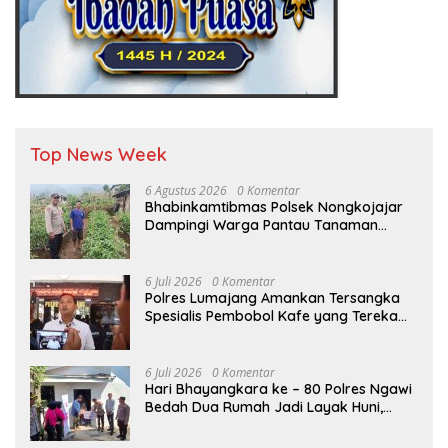
Top News Week
6 Agustus 2026
0 Komentar
Bhabinkamtibmas Polsek Nongkojajar
Dampingi Warga Pantau Tanaman
Tomat Dukung Program Ketahanan
Pangan Nasional
6 Juli 2026
0 Komentar
Polres Lumajang Amankan Tersangka
Spesialis Pembobol Kafe yang Terekam
CCTV
6 Juli 2026
0 Komentar
Hari Bhayangkara ke – 80 Polres Ngawi
Bedah Dua Rumah Jadi Layak Huni,
Hadirkan Senyum dan Harapan Warga