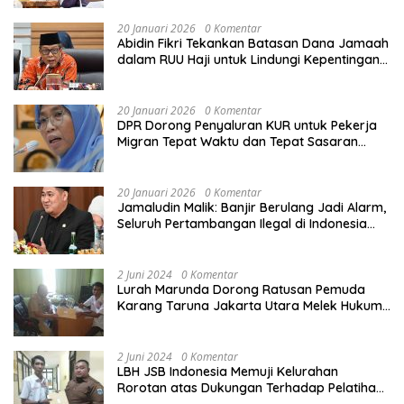
20 Januari 2026
0 Komentar
Abidin Fikri Tekankan Batasan Dana Jamaah
dalam RUU Haji untuk Lindungi Kepentingan
Calon Haji
20 Januari 2026
0 Komentar
DPR Dorong Penyaluran KUR untuk Pekerja
Migran Tepat Waktu dan Tepat Sasaran
demi Perlindungan Ekonomi PMI
20 Januari 2026
0 Komentar
Jamaludin Malik: Banjir Berulang Jadi Alarm,
Seluruh Pertambangan Ilegal di Indonesia
Harus Ditertibkan
2 Juni 2024
0 Komentar
Lurah Marunda Dorong Ratusan Pemuda
Karang Taruna Jakarta Utara Melek Hukum
Melalui Pelatihan Dasar Paralegal Gratis
Yang Diadakan LBH JSB Indonesia
2 Juni 2024
0 Komentar
LBH JSB Indonesia Memuji Kelurahan
Rorotan atas Dukungan Terhadap Pelatihan
Dasar Paralegal Gratis Untuk 150 orang