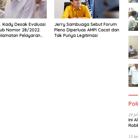
 Kady Desak Evaluasi
Jerry Sambuaga Sebut Forum
ub Nomor 28/2022:
Pleno Diperluas AMPI Cacat dan
elamatan Pelayaran
Tak Punya Legitimasi
i Hanya Bertumpu
inistrasi SPB
Poli
29 Ju
Ini 
Robb
Cac
13 Ja