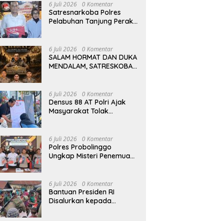
Perkuat Pendidikan dan
6 Juli 2026
0 Komentar
Pertanian
Satresnarkoba Polres
Pelabuhan Tanjung Perak
Tangkap Kurir Sabu Baru
Dua Pekan Beraksi di
Kenjeran
6 Juli 2026
0 Komentar
SALAM HORMAT DAN DUKA
MENDALAM, SATRESKOBA
POLRES PELABUHAN
TANJUNG PERAK BERDUKA
ATAS GUGURNYA TIGA
6 Juli 2026
0 Komentar
PAHLAWAN PEMBERANTAS
Densus 88 AT Polri Ajak
NARKOBA DI KATINGAN
Masyarakat Tolak
Radikalisme dan Bullying
melalui Kampanye Edukasi
di Car Free Day Makassar
6 Juli 2026
0 Komentar
Polres Probolinggo
Ungkap Misteri Penemuan
Jenazah di Dalam Sumur,
Dua Tersangka
Diamankan
6 Juli 2026
0 Komentar
Bantuan Presiden RI
Disalurkan kepada
Pengungsi Agisiga, Satgas
Ops Damai Cartenz Gelar