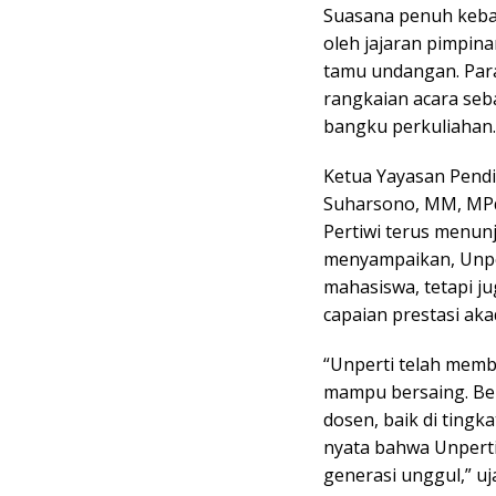
Suasana penuh keban
oleh jajaran pimpina
tamu undangan. Para
rangkaian acara seb
bangku perkuliahan.
Ketua Yayasan Pendid
Suharsono, MM, MPd
Pertiwi terus menunj
menyampaikan, Unper
mahasiswa, tetapi jug
capaian prestasi a
“Unperti telah membu
mampu bersaing. Ber
dosen, baik di tingk
nyata bahwa Unpert
generasi unggul,” uj