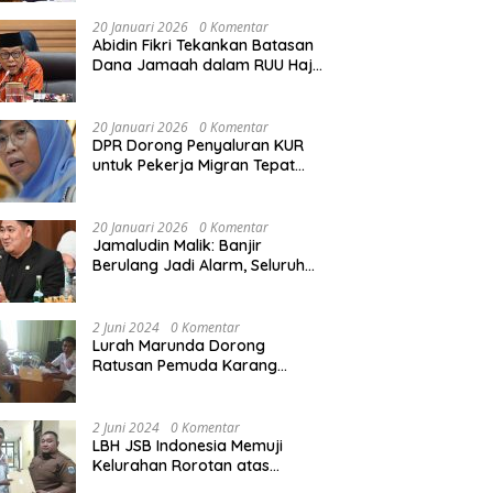
Rekonstruksi Sekolah Rusak
Akibat Bencana
20 Januari 2026
0 Komentar
Abidin Fikri Tekankan Batasan
Dana Jamaah dalam RUU Haji
untuk Lindungi Kepentingan
Calon Haji
20 Januari 2026
0 Komentar
DPR Dorong Penyaluran KUR
untuk Pekerja Migran Tepat
Waktu dan Tepat Sasaran
demi Perlindungan Ekonomi
PMI
20 Januari 2026
0 Komentar
Jamaludin Malik: Banjir
Berulang Jadi Alarm, Seluruh
Pertambangan Ilegal di
Indonesia Harus Ditertibkan
2 Juni 2024
0 Komentar
Lurah Marunda Dorong
Ratusan Pemuda Karang
Taruna Jakarta Utara Melek
Hukum Melalui Pelatihan Dasar
Paralegal Gratis Yang
2 Juni 2024
0 Komentar
Diadakan LBH JSB Indonesia
LBH JSB Indonesia Memuji
Kelurahan Rorotan atas
Dukungan Terhadap Pelatihan