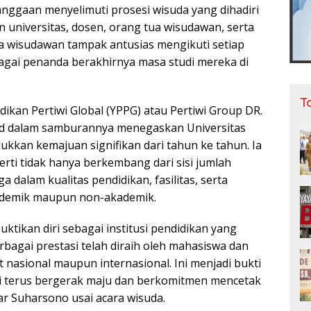
ggaan menyelimuti prosesi wisuda yang dihadiri
n universitas, dosen, orang tua wisudawan, serta
 wisudawan tampak antusias mengikuti setiap
agai penanda berakhirnya masa studi mereka di
T
ikan Pertiwi Global (YPPG) atau Pertiwi Group DR.
 dalam samburannya menegaskan Universitas
ukkan kemajuan signifikan dari tahun ke tahun. Ia
ti tidak hanya berkembang dari sisi jumlah
a dalam kualitas pendidikan, fasilitas, serta
kademik maupun non-akademik.
ktikan diri sebagai institusi pendidikan yang
bagai prestasi telah diraih oleh mahasiswa dan
at nasional maupun internasional. Ini menjadi bukti
i terus bergerak maju dan berkomitmen mencetak
ar Suharsono usai acara wisuda.