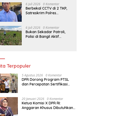
Trauma Healing di Intan
6 Juli 2026
0 Komentar
Jaya
Berbekal CCTV di 2 TKP,
Satreskrim Polres
Bangkalan Ciduk Pelaku
Maling Motor Saat Tidur
Nyenyak di Sidoarjo
6 Juli 2026
0 Komentar
Bukan Sekadar Patroli,
Polisi di Bangil Aktif
Dampingi Petani Jagung
Menuju Panen Maksimal
ita Terpopuler
5 Agustus 2026
0 Komentar
DPR Dorong Program PTSL
dan Percepatan Sertifikasi
Tanah Wakaf
20 Januari 2026
0 Komentar
Ketua Komisi X DPR RI:
Anggaran Khusus Dibutuhkan
untuk Rehabilitasi &