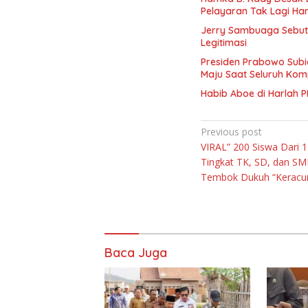
Pelayaran Tak Lagi Ha
Jerry Sambuaga Sebut 
Legitimasi
Presiden Prabowo Subi
Maju Saat Seluruh Ko
Habib Aboe di Harlah PI
Navigasi
Previous post
VIRAL” 200 Siswa Dari 
pos
Tingkat TK, SD, dan S
Tembok Dukuh “Keracun
Baca Juga