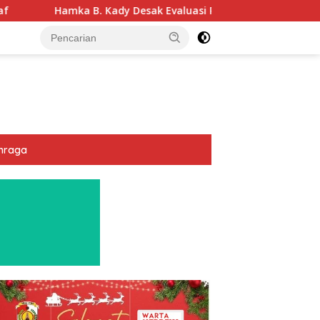
y Desak Evaluasi Permenhub Nomor 28/2022: Biar Keselamatan
hraga