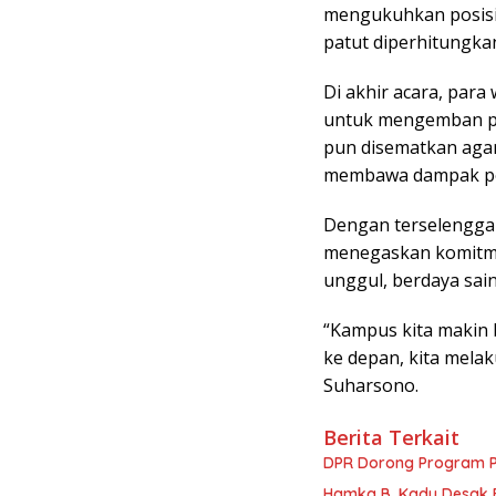
mengukuhkan posisi 
patut diperhitungka
Di akhir acara, para
untuk mengemban pe
pun disematkan aga
membawa dampak pos
Dengan terselenggara
menegaskan komitm
unggul, berdaya sai
“Kampus kita makin b
ke depan, kita melak
Suharsono.
Berita Terkait
DPR Dorong Program PT
Hamka B. Kady Desak 