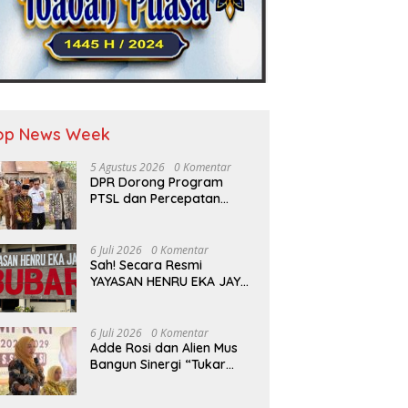
op News Week
5 Agustus 2026
0 Komentar
DPR Dorong Program
PTSL dan Percepatan
Sertifikasi Tanah Wakaf
6 Juli 2026
0 Komentar
Sah! Secara Resmi
YAYASAN HENRU EKA JAYA
Resmi Dibubarkan Sesuai
Hukum
6 Juli 2026
0 Komentar
Adde Rosi dan Alien Mus
Bangun Sinergi “Tukar
Program”, Kolaborasi
Lintas Komisi DPR RI untuk