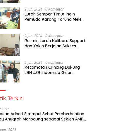
Dasar Paralegal Gratis Untuk
150 orang Pemuda Karang
2 Juni 2024
0 Komentar
Taruna di Jakarta Utara
Lurah Semper Timur Ingin
Pemuda Karang Taruna Melek
Hukum Melalui Pelatihan Dasar
Paralegal Gratis Yang
Diadakan LBH JSB Indonesia
2 Juni 2024
0 Komentar
Rusmin Lurah Kalibaru Support
dan Yakin Berjalan Sukses
Pelatihan Dasar Paralegal
Gratis Untuk Ratusan Karang
Taruna di Jakarta Utara
2 Juni 2024
0 Komentar
Kecamatan Cilincing Dukung
LBH JSB Indonesia Gelar
Pelatihan Dasar Paralegal
Gratis Untuk 150 orang
Pemuda Karang Taruna di
Jakarta Utara
tik Terkini
li 2026
Alasan Adheri Sitompul Sebut Pemberhentian
y Anugrah Marpaung sebagai Sekjen AMPI
at Hukum
nuari 2026