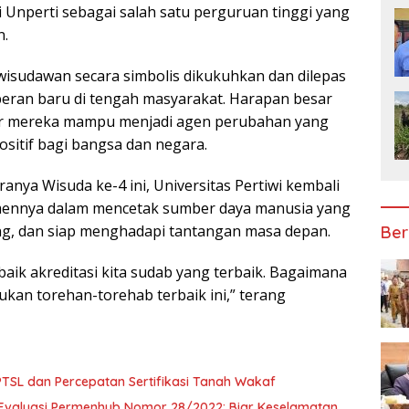
Unperti sebagai salah satu perguruan tinggi yang
n.
 wisudawan secara simbolis dikukuhkan dan dilepas
ran baru di tengah masyarakat. Harapan besar
r mereka mampu menjadi agen perubahan yang
itif bagi bangsa dan negara.
nya Wisuda ke-4 ini, Universitas Pertiwi kembali
ennya dalam mencetak sumber daya manusia yang
ng, dan siap menghadapi tantangan masa depan.
Ber
aik akreditasi kita sudab yang terbaik. Bagaimana
ukan torehan-torehab terbaik ini,” terang
SL dan Percepatan Sertifikasi Tanah Wakaf
Evaluasi Permenhub Nomor 28/2022: Biar Keselamatan