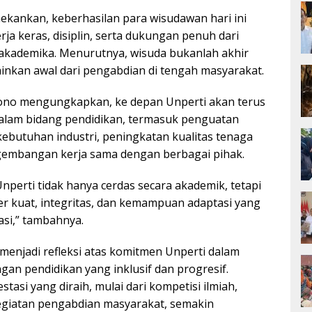
kankan, keberhasilan para wisudawan hari ini
erja keras, disiplin, serta dukungan penuh dari
s akademika. Menurutnya, wisuda bukanlah akhir
ainkan awal dari pengabdian di tengah masyarakat.
sono mengungkapkan, ke depan Unperti akan terus
alam bidang pendidikan, termasuk penguatan
kebutuhan industri, peningkatan kualitas tenaga
gembangan kerja sama dengan berbagai pihak.
Unperti tidak hanya cerdas secara akademik, tetapi
er kuat, integritas, dan kemampuan adaptasi yang
sasi,” tambahnya.
 menjadi refleksi atas komitmen Unperti dalam
gan pendidikan yang inklusif dan progresif.
tasi yang diraih, mulai dari kompetisi ilmiah,
kegiatan pengabdian masyarakat, semakin