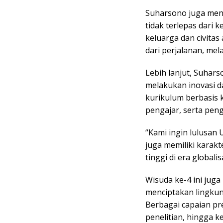
Suharsono juga mene
tidak terlepas dari k
keluarga dan civita
dari perjalanan, mel
Lebih lanjut, Suhar
melakukan inovasi d
kurikulum berbasis 
pengajar, serta pen
“Kami ingin lulusan 
juga memiliki karakt
tinggi di era globali
Wisuda ke-4 ini juga
menciptakan lingkun
Berbagai capaian pres
penelitian, hingga 